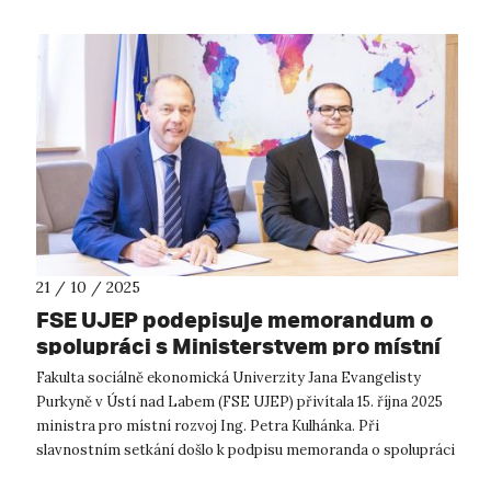
21 / 10 / 2025
FSE UJEP podepisuje memorandum o
spolupráci s Ministerstvem pro místní
rozvoj ČR
Fakulta sociálně ekonomická Univerzity Jana Evangelisty
Purkyně v Ústí nad Labem (FSE UJEP) přivítala 15. října 2025
ministra pro místní rozvoj Ing. Petra Kulhánka. Při
slavnostním setkání došlo k podpisu memoranda o spolupráci
mezi fakultou a Minister...