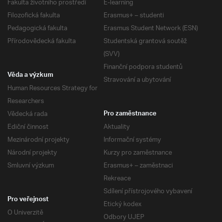
Fakulta životního prostředí
E-learning
Filozofická fakulta
Erasmus+ – studenti
Pedagogická fakulta
Erasmus Student Network (ESN)
Přírodovědecká fakulta
Studentská grantová soutěž
(SVV)
Finanční podpora studentů
Věda a výzkum
Stravování a ubytování
Human Resources Strategy for
Researchers
Vědecká rada
Pro zaměstnance
Ediční činnost
Aktuality
Mezinárodní projekty
Informační systémy
Národní projekty
Kurzy pro zaměstnance
Smluvní výzkum
Erasmus+ – zaměstnaci
Rekreace
Sdílení přístrojového vybavení
Pro veřejnost
Etický kodex
O Univerzitě
Odbory UJEP