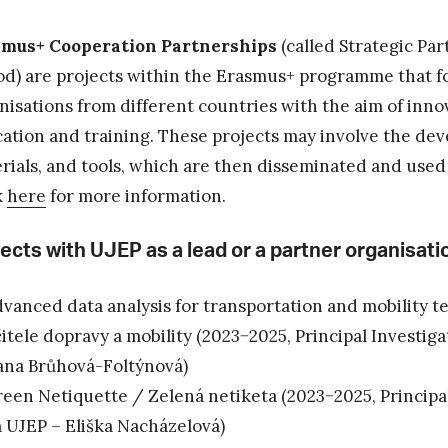
smus+ Cooperation Partnerships
(called Strategic Pa
od) are projects within the Erasmus+ programme that 
nisations from different countries with the aim of inno
ation and training. These projects may involve the de
rials, and tools, which are then disseminated and used
k
here
for more information.
ects with UJEP as a lead or a partner organisati
vanced data analysis for transportation and mobility t
itele dopravy a mobility (2023−2025, Principal Investiga
na Brůhová-Foltýnová)
een Netiquette / Zelená netiketa (2023−2025, Principal 
 UJEP – Eliška Nacházelová)