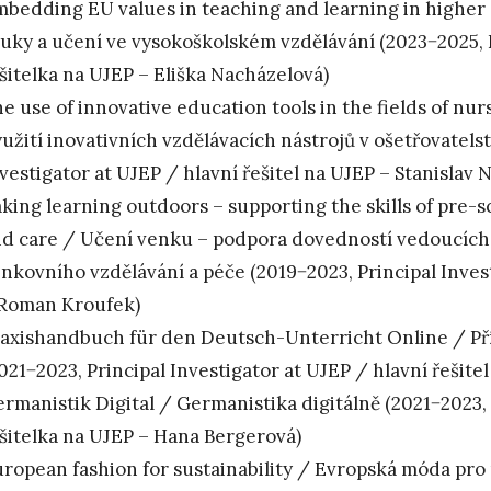
bedding EU values in teaching and learning in higher
uky a učení ve vysokoškolském vzdělávání (2023−2025, P
šitelka na UJEP – Eliška Nacházelová)
e use of innovative education tools in the fields of n
užití inovativních vzdělávacích nástrojů v ošetřovatelst
vestigator at UJEP / hlavní řešitel na UJEP – Stanislav 
king learning outdoors – supporting the skills of pre
d care / Učení venku – podpora dovedností vedoucích p
nkovního vzdělávání a péče (2019−2023, Principal Invest
 Roman Kroufek)
axishandbuch für den Deutsch-Unterricht Online / Př
021−2023, Principal Investigator at UJEP / hlavní řešit
rmanistik Digital / Germanistika digitálně (2021−2023, 
šitelka na UJEP – Hana Bergerová)
ropean fashion for sustainability / Evropská móda pro 