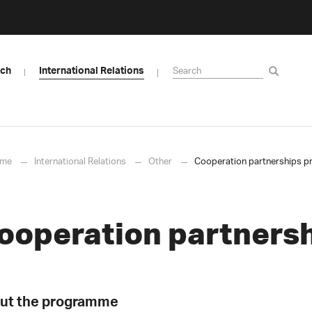
rch
International Relations
me
International Relations
Other
Cooperation partnerships p
ooperation partnersh
ut the programme