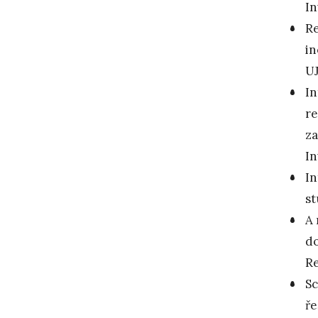
In
Re
in
UJ
In
re
za
In
In
st
A 
do
Re
Sc
ře