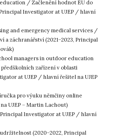
 education / Začlenění hodnot EU do
rincipal Investigator at UJEP / hlavní
ursing and emergency medical services /
ví a záchranářství (2021−2023, Principal
Novák)
-school managers in outdoor education
ředškolních zařízení v oblasti
igator at UJEP / hlavní řešitel na UJEP
íručka pro výuku němčiny online
el na UJEP – Martin Lachout)
Principal Investigator at UJEP / hlavní
udržitelnost (2020−2022, Principal