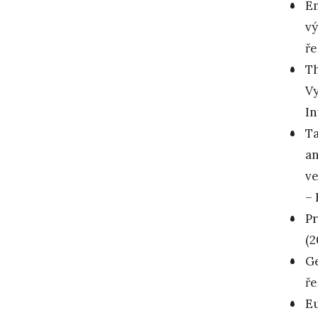
Em
vý
ře
Th
Vy
In
Ta
an
ve
–
Pr
(2
Ge
ře
Eu