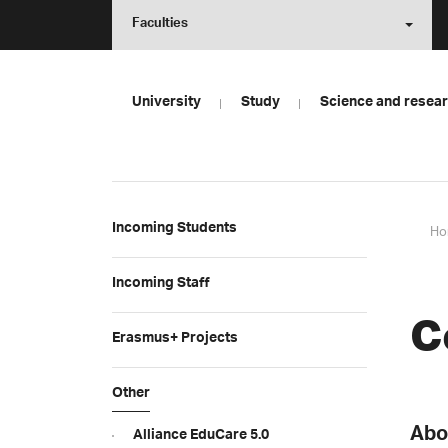
Faculties
University
Study
Science and resea
Incoming Students
Ho
Incoming Staff
C
Erasmus+ Projects
Other
Abo
Alliance EduCare 5.0