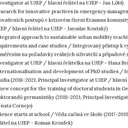
vestigator at UJEP / hlavní řešitel na UJEP – Jan Löbl)
search for innovative practices in emergency manag
ovativních postupů v krizovém řízení Erasmus komunity 
EP / hlavní řešitel na UJEP – Jaroslav Koutský)
tegrated approach to sustainable urban mobility teach
quirements and case studies / Integrovaný přístup k v
měřením na požadavky reálných uživatelů a případové s
vestigator at UJEP / hlavní řešitelka na UJEP – Hana B
ternationalisation and development of PhD studies / I
udia (2018−2021, Principal Investigator at UJEP / hlavní
new concept for the training of doctoral students in 
ktorandů germanistiky (2018−2021, Principal Investigato
nata Cornejo)
ience starts at school / Věda začíná ve škole (2017−2019
šitel na UJEP – Roman Kroufek)