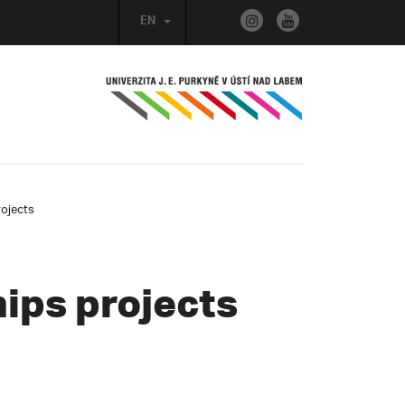
EN
rojects
ips projects