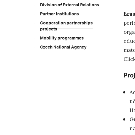
Division of External Relations
Era
Partner institutions
peri
Cooperation partnerships
projects
orga
Mobility programmes
educ
Czech National Agency
mate
Clic
Proj
Ad
uč
Ha
Gr
na