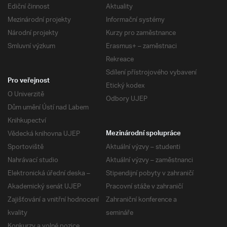
Ediční činnost
Aktuality
Mezinárodní projekty
Informační systémy
Národní projekty
Kurzy pro zaměstnance
Smluvní výzkum
Erasmus+ – zaměstnaci
Rekreace
Sdílení přístrojového vybavení
Pro veřejnost
Etický kodex
O Univerzitě
Odbory UJEP
Dům umění Ústí nad Labem
Knihkupectví
Vědecká knihovna UJEP
Mezinárodní spolupráce
Sportoviště
Aktuální výzvy – studenti
Nahrávací studio
Aktuální výzvy – zaměstnanci
Elektronická úřední deska –
Stipendijní pobyty v zahraničí
Akademický senát UJEP
Pracovní stáže v zahraničí
Zajišťování a vnitřní hodnocení
Zahraniční konference a
kvality
semináře
Konkurzy a volné pozice