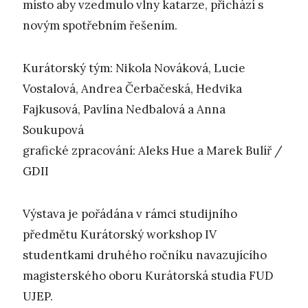
místo aby vzedmulo vlny katarze, přichází s
novým spotřebním řešením.
Kurátorský tým: Nikola Nováková, Lucie
Vostalová, Andrea Čerbačeská, Hedvika
Fajkusová, Pavlína Nedbalová a Anna
Soukupová
grafické zpracování: Aleks Hue a Marek Bulíř /
GDII
Výstava je pořádána v rámci studijního
předmětu Kurátorský workshop IV
studentkami druhého ročníku navazujícího
magisterského oboru Kurátorská studia FUD
UJEP.