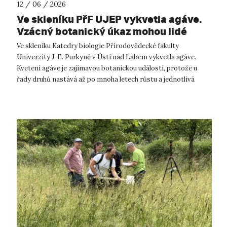
12 / 06 / 2026
Ve skleníku PřF UJEP vykvetla agáve.
Vzácný botanický úkaz mohou lidé
spatřit během výstavy kaktusů a
Ve skleníku Katedry biologie Přírodovědecké fakulty
sukulentů
Univerzity J. E. Purkyně v Ústí nad Labem vykvetla agáve.
Kvetení agáve je zajímavou botanickou událostí, protože u
řady druhů nastává až po mnoha letech růstu a jednotlivá
růžice obvykle vykvete pouz...