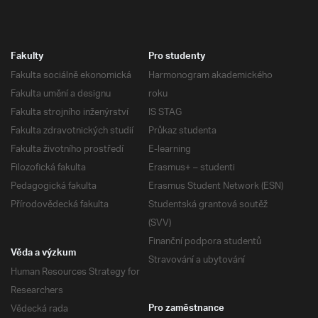
Fakulty
Pro studenty
Fakulta sociálně ekonomická
Harmonogram akademického
Fakulta umění a designu
roku
Fakulta strojního inženýrství
IS STAG
Fakulta zdravotnických studií
Průkaz studenta
Fakulta životního prostředí
E-learning
Filozofická fakulta
Erasmus+ – studenti
Pedagogická fakulta
Erasmus Student Network (ESN)
Přírodovědecká fakulta
Studentská grantová soutěž
(SVV)
Finanční podpora studentů
Věda a výzkum
Stravování a ubytování
Human Resources Strategy for
Researchers
Vědecká rada
Pro zaměstnance