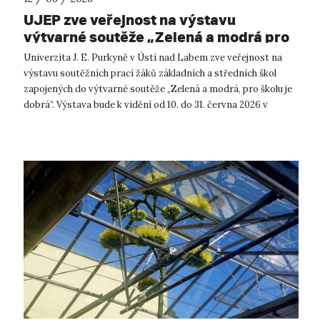
UJEP zve veřejnost na výstavu
výtvarné soutěže „Zelená a modrá pro
školu je dobrá”
Univerzita J. E. Purkyně v Ústí nad Labem zve veřejnost na
výstavu soutěžních prací žáků základních a středních škol
zapojených do výtvarné soutěže „Zelená a modrá, pro školu je
dobrá“. Výstava bude k vidění od 10. do 31. června 2026 v
budově CPTO v ka...