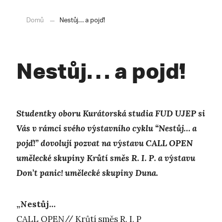
Domů
Nestůj… a pojď!
Nestůj… a pojď!
Studentky oboru Kurátorská studia FUD UJEP si
Vás v rámci svého výstavního cyklu “Nestůj… a
pojď!” dovolují pozvat na výstavu CALL OPEN
umělecké skupiny Krůtí směs R. I. P. a výstavu
Don’t panic! umělecké skupiny Duna.
„Nestůj…
CALL OPEN// Krůtí směs R. I. P