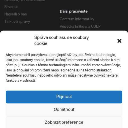
Silverius
Další pracoviště
Napsali o nás
Centrum Informatiky
Tiskové zprávy
Vědecká knihovna UJEP
Správa kolejí a menz
Správa souhlasu se soubory
Univerzitní centrum podpory
Pro absolventy
cookie
Klub absolventů
Abychom mohli poskytovat co nejlepší zážitky, používáme technologie,
Silverius
jako jsou soubory cookie, které ukládají informace o zařízení a/nebo k nim
Pro uchazeče
přistupují. Souhlas s těmito technologiemi nám umožní zpracovávat údaje,
Přijímací řízení
jako je chování při prohlížení nebo jedinečné ID na těchto stránkách.
Neudělení souhlasu nebo jeho odvolání může negativně ovlivnit některé
E-prihlaska
Ochrana soukromí
funkce a vlastnosti.
Podmínky přijímacího řízení
Přípravné kurzy
Přijmout
Odmítnout
Všechna práva vyhrazena
Zobrazit preference