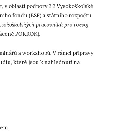
v oblasti podpory 2.2 Vysokoškolské
ního fondu (ESF) a státního rozpočtu
ysokoškolských pracovníků pro rozvoj
áceně POKROK).
eminářů a workshopů. V rámci přípravy
udiu, které jsou k nahlédnutí na
dem