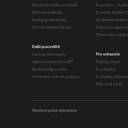
Fakulta životního prostředí
Erasmus+ – studen
Filozofická fakulta
Erasmus Student N
Pedagogická fakulta
Studentská granto
Přírodovědecká fakulta
Finanční podpora 
Stravování a ubyto
Další pracoviště
Centrum Informatiky
Pro uchazeče
Vědecká knihovna UJEP
Přijímací řízení
Správa kolejí a menz
E-prihlaska
Univerzitní centrum podpory
Podmínky přijímací
Přípravné kurzy
Všechna práva vyhrazena