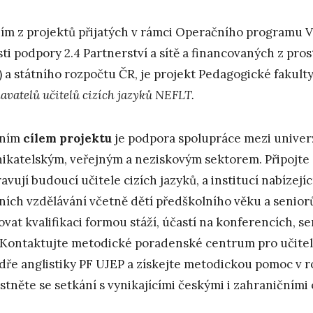
ím z projektů přijatých v rámci Operačního programu 
sti podpory 2.4 Partnerství a sítě a financovaných z pr
) a státního rozpočtu ČR, je projekt Pedagogické fakult
lavatelů učitelů cizích jazyků NEFLT.
vním
cílem projektu
je podpora spolupráce mezi univer
ikatelským, veřejným a neziskovým sektorem. Připojte se
ravují budoucí učitele cizích jazyků, a institucí nabízej
ních vzdělávání včetně dětí předškolního věku a senior
ovat kvalifikaci formou stáží, účastí na konferencích, s
. Kontaktujte metodické poradenské centrum pro učitele 
dře anglistiky PF UJEP a získejte metodickou pomoc v ro
stněte se setkání s vynikajícími českými i zahraničními