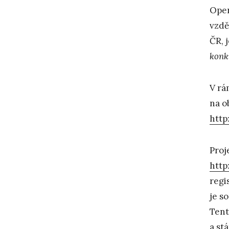
Oper
vzdě
ČR, 
konk
V rá
na o
http
Proj
http
regi
je s
Tent
a st