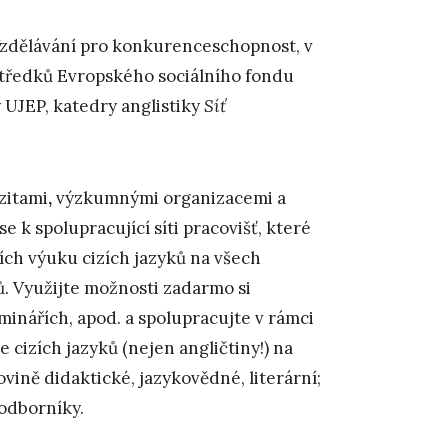
Vzdělávání pro konkurenceschopnost, v
ostředků Evropského sociálního fondu
y UJEP, katedry anglistiky
Síť
zitami
,
výzkumnými organizacemi a
 k spolupracující síti pracovišť, které
ících výuku cizích jazyků na všech
ů. Využijte možnosti zadarmo si
eminářích, apod. a spolupracujte v rámci
cizích jazyků (nejen angličtiny!) na
vině didaktické, jazykovědné, literární;
 odborníky.