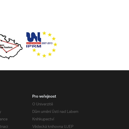
Pro veřejnost
O Univerzitě
y
Dům umění Ústí nad Labem
ance
Knihkupectví
tnaci
Vědecká knihovna UJEP