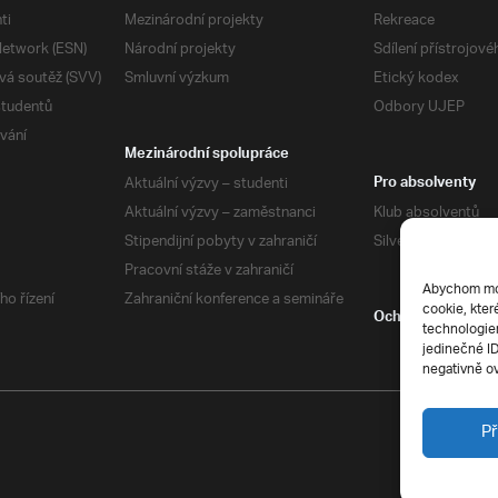
ti
Mezinárodní projekty
Rekreace
etwork (ESN)
Národní projekty
Sdílení přístrojov
vá soutěž (SVV)
Smluvní výzkum
Etický kodex
studentů
Odbory UJEP
vání
Mezinárodní spolupráce
Aktuální výzvy – studenti
Pro absolventy
Aktuální výzvy – zaměstnanci
Klub absolventů
Stipendijní pobyty v zahraničí
Silverius
Pracovní stáže v zahraničí
Abychom mohl
ho řízení
Zahraniční konference a semináře
cookie, kter
Ochrana soukrom
technologiem
jedinečné I
negativně ov
Př