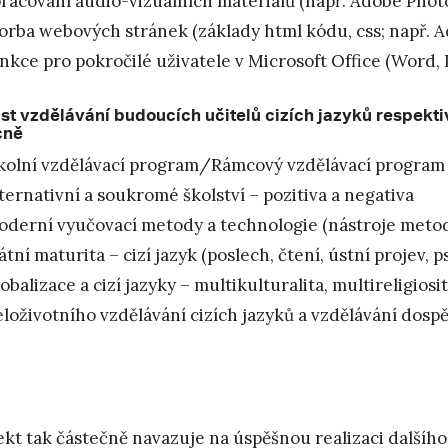
racování audio-vizuálních materiálů (např. Adobe Phot
orba webových stránek (základy html kódu, css; např.
nkce pro pokročilé uživatele v Microsoft Office (Word,
st vzdělávání budoucích učitelů cizích jazyků respekti
cně
olní vzdělávací program/Rámcový vzdělávací program a 
ternativní a soukromé školství – pozitiva a negativa
derní vyučovací metody a technologie (nástroje meto
átní maturita – cizí jazyk (poslech, čtení, ústní projev, p
obalizace a cizí jazyky – multikulturalita, multireligiosi
loživotního vzdělávání cizích jazyků a vzdělávání dospě
ekt tak částečně navazuje na úspěšnou realizaci dalšího 