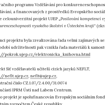
ačního programu Vzdělávání pro konkurenceschopnost, 
lávání, a financovaných z prostředků Evropského sociál
je celouniverzitní projekt UJEP
„
Posilování kompetencí v
urenceschopnosti vysokého školství v Ústeckém kraji“
(zkr
mci projektu byla zrealizována řada velmi zajímavých s
bdobí udržitelnosti pak vznikla řada materiálů k samost
://pokrok.ujep.cz/elektronicka_knihovna.html
ekt Síť vzdělavatelů učitelů cizích jazyků NEFLT,
://neflt.ujep.cz
,
neflt@ujep.cz
,
strační číslo CZ.1.07/2.4.00/31.0074
oučástí IPRM Ústí nad Labem Centrum.
o projekt je spolufinancován Evropským sociálním fon
átním rozpočtem České republiky.