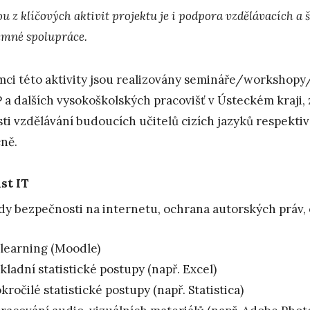
u z klíčových aktivit projektu je i podpora vzdělávacích a 
emné spolupráce.
mci této aktivity jsou realizovány semináře/worksho
 a dalších vysokoškolských pracovišť v Ústeckém kraji,
sti vzdělávání budoucích učitelů cizích jazyků respektiv
ně.
st IT
dy bezpečnosti na internetu, ochrana autorských práv,
learning (Moodle)
kladní statistické postupy (např. Excel)
kročilé statistické postupy (např. Statistica)