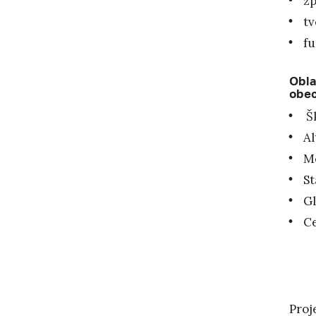
zp
tv
fu
Obla
obe
Šk
Al
Mo
St
Gl
Ce
Proj