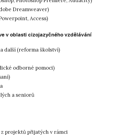
oshop, Photoshop Premiere, Audacity)
 Adobe Dreamweaver)
 Powerpoint, Access)
ve v oblasti cizojazyčného vzdělávání
další (reforma školství)
dické odborné pomoci)
saní)
ta
lých a seniorů
z projektů přijatých v rámci