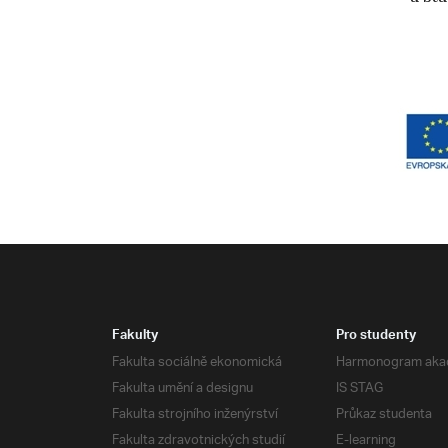
Fakulty
Pro studenty
Fakulta sociálně ekonomická
Harmonogram aka
Fakulta umění a designu
IS STAG
Fakulta strojního inženýrství
Průkaz studenta
Fakulta zdravotnických studií
E-learning