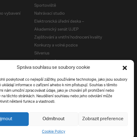
Sportoviště
ého vybavení
Nahrávací studio
Elektronická úřední deska –
Akademický senát UJEP
Zajišťování a vnitřní hodnocení kvality
Konkurzy a volné pozice
Silverius
Napsali o nás
Správa souhlasu se soubory cookie
Tiskové zprávy
i poskytovat co nejlepší zážitky, používáme technologie, jako jsou soubory
é ukládají informace o zařízení a/nebo k nim přistupují. Souhlas s těmito
í
i nám umožní zpracovávat údaje, jako je chování při prohlížení nebo
D na těchto stránkách. Neudělení souhlasu nebo jeho odvolání může
livnit některé funkce a vlastnosti.
ijmout
Odmítnout
Zobrazit preference
Cookie Policy