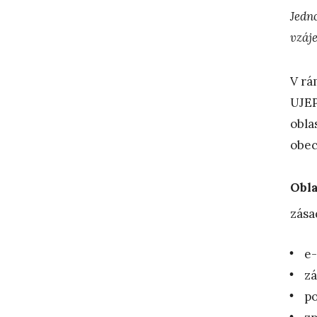
Jedno
vzáj
V rá
UJEP
obla
obec
Obla
zása
e-
zá
po