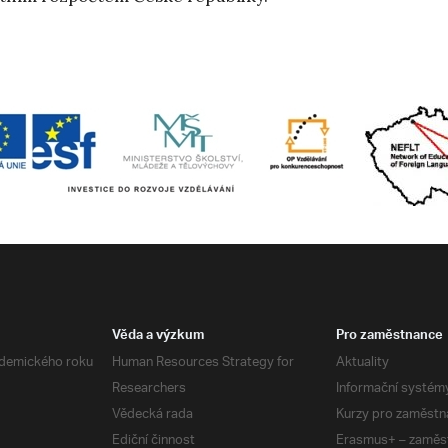
Věda a výzkum
Pro zaměstnance
demického roku
Human Resources Strategy for
Aktuality
Researchers
Informační systém
Vědecká rada
Kurzy pro zaměstn
Ediční činnost
Erasmus+ – zaměs