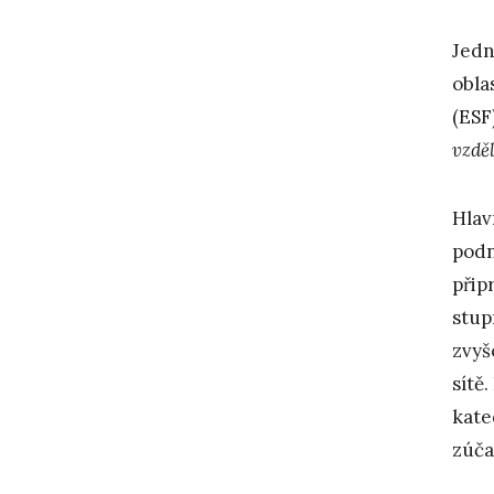
Jedn
obla
(ESF
vzdě
Hla
podn
přip
stup
zvyš
sítě
kate
zúča