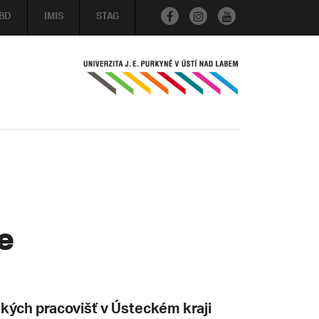
BD
IMIS
STAG
e
ých pracovišť v Ústeckém kraji