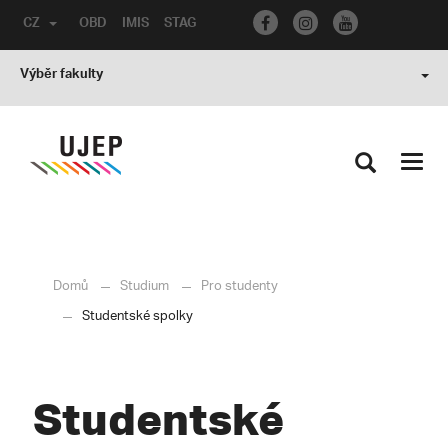
CZ
OBD
IMIS
STAG
Výběr fakulty
Toggl
navig
Domů
Studium
Pro studenty
Studentské spolky
Studentské