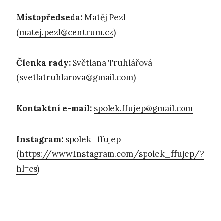
Místopředseda:
Matěj Pezl
(
matej.pezl@centrum.cz
)
Členka rady
:
Světlana Truhlářová
(
svetlatruhlarova@gmail.com
)
Kontaktní e-mail:
spolek.ffujep@gmail.com
Instagram:
spolek_ffujep
(
https://www.instagram.com/spolek_ffujep/?
hl=cs
)