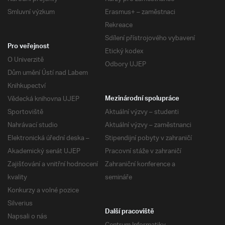
Smluvní výzkum
Erasmus+ – zaměstnaci
Rekreace
Sdílení přístrojového vybavení
Pro veřejnost
Etický kodex
O Univerzitě
Odbory UJEP
Dům umění Ústí nad Labem
Knihkupectví
Vědecká knihovna UJEP
Mezinárodní spolupráce
Sportoviště
Aktuální výzvy – studenti
Nahrávací studio
Aktuální výzvy – zaměstnanci
Elektronická úřední deska –
Stipendijní pobyty v zahraničí
Akademický senát UJEP
Pracovní stáže v zahraničí
Zajišťování a vnitřní hodnocení
Zahraniční konference a
kvality
semináře
Konkurzy a volné pozice
Silverius
Další pracoviště
Napsali o nás