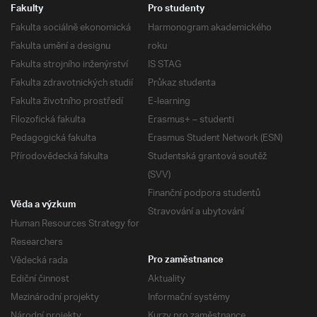
Fakulty
Pro studenty
Fakulta sociálně ekonomická
Harmonogram akademického
Fakulta umění a designu
roku
Fakulta strojního inženýrství
IS STAG
Fakulta zdravotnických studií
Průkaz studenta
Fakulta životního prostředí
E-learning
Filozofická fakulta
Erasmus+ – studenti
Pedagogická fakulta
Erasmus Student Network (ESN)
Přírodovědecká fakulta
Studentská grantová soutěž
(SVV)
Finanční podpora studentů
Věda a výzkum
Stravování a ubytování
Human Resources Strategy for
Researchers
Vědecká rada
Pro zaměstnance
Ediční činnost
Aktuality
Mezinárodní projekty
Informační systémy
Národní projekty
Kurzy pro zaměstnance