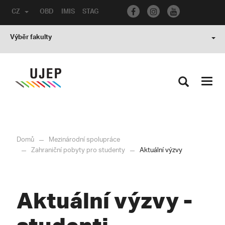
CZ
OBD
IMIS
STAG
Výběr fakulty
Toggl
navig
Domů
Mezinárodní spolupráce
Zahraniční pobyty pro studenty
Aktuální výzvy
Aktuální výzvy -