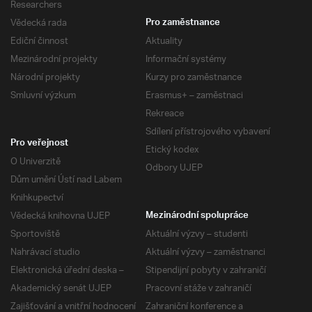
Researchers
Vědecká rada
Pro zaměstnance
Ediční činnost
Aktuality
Mezinárodní projekty
Informační systémy
Národní projekty
Kurzy pro zaměstnance
Smluvní výzkum
Erasmus+ – zaměstnaci
Rekreace
Sdílení přístrojového vybavení
Pro veřejnost
Etický kodex
O Univerzitě
Odbory UJEP
Dům umění Ústí nad Labem
Knihkupectví
Vědecká knihovna UJEP
Mezinárodní spolupráce
Sportoviště
Aktuální výzvy – studenti
Nahrávací studio
Aktuální výzvy – zaměstnanci
Elektronická úřední deska –
Stipendijní pobyty v zahraničí
Akademický senát UJEP
Pracovní stáže v zahraničí
Zajišťování a vnitřní hodnocení
Zahraniční konference a