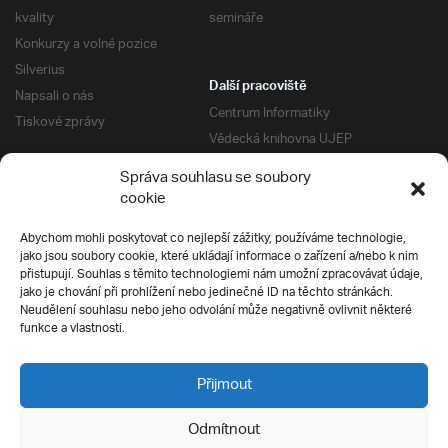
kvality
semináře
Konkurzy a volné pozice
Silverius
Další pracoviště
Napsali o nás
Centrum Informatiky
Tiskové zprávy
Vědecká knihovna UJEP
Správa kolejí a menz
Správa souhlasu se soubory
Univerzitní centrum podpory
Pro absolventy
cookie
Klub absolventů
Abychom mohli poskytovat co nejlepší zážitky, používáme technologie,
Silverius
jako jsou soubory cookie, které ukládají informace o zařízení a/nebo k nim
Pro uchazeče
přistupují. Souhlas s těmito technologiemi nám umožní zpracovávat údaje,
Přijímací řízení
jako je chování při prohlížení nebo jedinečné ID na těchto stránkách.
Neudělení souhlasu nebo jeho odvolání může negativně ovlivnit některé
E-prihlaska
Ochrana soukromí
funkce a vlastnosti.
Podmínky přijímacího řízení
Přípravné kurzy
Přijmout
Odmítnout