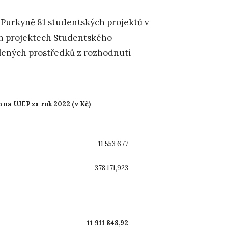
y Purkyně 81 studentských projektů v
ých projektech Studentského
ělených prostředků z rozhodnutí
 na UJEP za rok 2022 (v Kč)
11 553 677
378 171,923
11 911 848,92