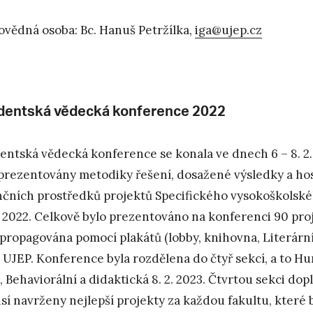
vědná osoba: Bc. Hanuš Petržílka,
iga@ujep.cz
dentská vědecká konference 2022
entská vědecká konference se konala ve dnech 6 – 8. 2. 2
prezentovány metodiky řešení, dosažené výsledky a hos
nčních prostředků projektů Specifického vysokoškolské
 2022. Celkově bylo prezentováno na konferenci 90 proje
 propagována pomocí plakátů (lobby, knihovna, Literární
UJEP. Konference byla rozdělena do čtyř sekcí, a to Huma
, Behaviorální a didaktická 8. 2. 2023. Čtvrtou sekci dop
sí navrženy nejlepší projekty za každou fakultu, kter