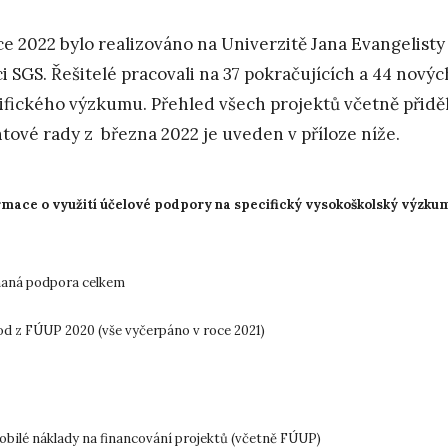
ce 2022 bylo realizováno na Univerzitě Jana Evangelist
i SGS. Řešitelé pracovali na 37 pokračujících a 44 nov
ifického výzkumu. Přehled všech projektů včetně přid
tové rady z března 2022 je uveden v příloze níže.
rmace o využití účelové podpory na specifický vysokoškolský výzkum
naná podpora celkem
d z FÚUP 2020 (vše vyčerpáno v roce 2021)
bilé náklady na financování projektů (včetně FÚUP)