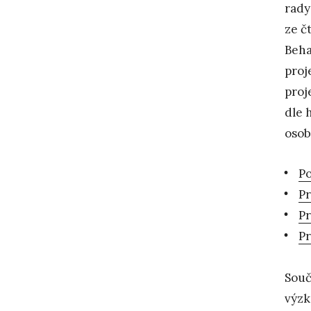
rady
ze č
Beha
proj
proj
dle 
osob
Po
Pr
Pr
Pr
Souč
výzk