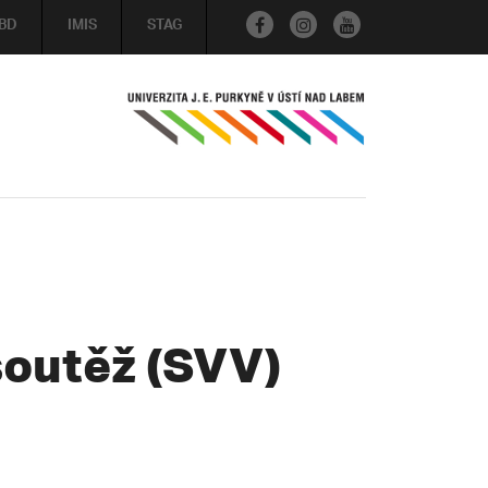
BD
IMIS
STAG
soutěž (SVV)