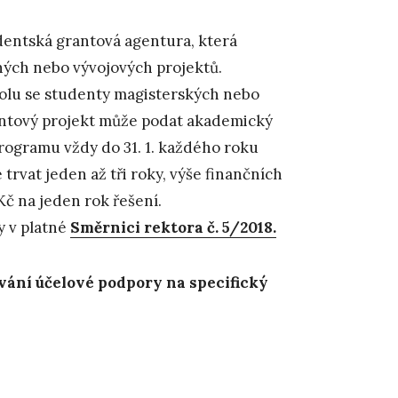
udentská grantová agentura, která
ných nebo vývojových projektů.
polu se studenty magisterských nebo
antový projekt může podat akademický
rogramu vždy do 31. 1. každého roku
trvat jeden až tři roky, výše finančních
Kč na jeden rok řešení.
y v platné
Směrnici rektora č. 5/2018.
vání účelové podpory na specifický