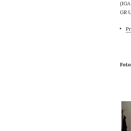
(IGA
GR U
Pr
Foto