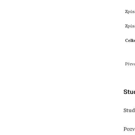
Způso
Způso
Celk
Přev
Stu
Stud
Pozv