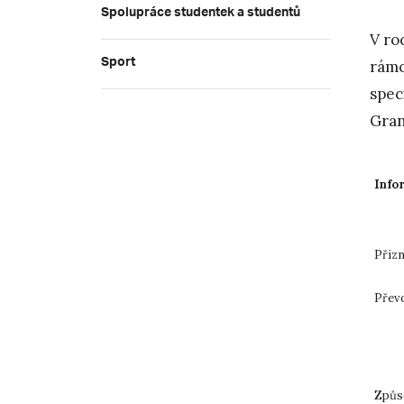
Spolupráce studentek a studentů
V ro
Sport
rámc
spec
Gran
Info
Přiz
Převo
Způso