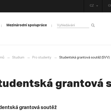
CZ
O
Mezinárodní spolupráce
mů
Studium
Pro studenty
Studentská grantová soutěž (SVV)
tudentská grantová 
dentská grantová soutěž