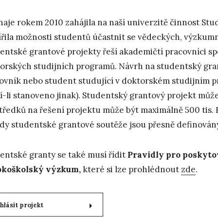
naje rokem 2010 zahájila na naší univerzitě činnost St
ířila možnosti studentů účastnit se vědeckých, výzkum
entské grantové projekty řeší akademičtí pracovníci s
orských studijních programů. Návrh na studentský gr
ovník nebo student studující v doktorském studijním p
í-li stanoveno jinak). Studentský grantový projekt může 
tředků na řešení projektu může být maximálně 500 tis. 
dy studentské grantové soutěže jsou přesně definován
entské granty se také musí řídit
Pravidly pro poskyto
okoškolský výzkum,
které si lze prohlédnout
zde
.
ihlásit projekt