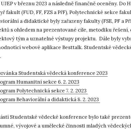
 UJEP v březnu 2023 a následně finančně oceněny. Do H
tyř fakult (FUD, FF, FZS a PřF), Polytechnické sekce fakult
viorální a didaktické byly zařazeny fakulty (FSE, PF a P
ektů s ohledem na prezentované cíle, metodiku řešení,
ektový tým a uznatelné výstupy projektu. Dále byly vyb
hodnotící webové aplikace Besttalk. Studentské vědeck
.
zvánka Studentská vědecká konference 2023
ogram Humanitní sekce 6. 2. 2023
ogram Polytechnická sekce 7. 2. 2023
ogram Behaviorální a didaktická 8. 2. 2023
ástí Studentské vědecké konference bylo také prezent
umné, vývojové a umělecké činnosti mladých vědeckých