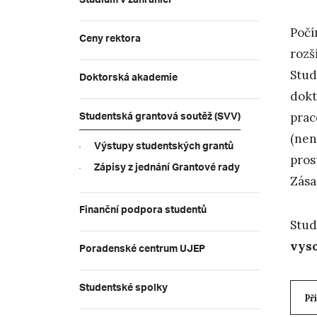
Studium v zahraničí
Počí
Ceny rektora
rozš
Stud
Doktorská akademie
dokt
Studentská grantová soutěž (SVV)
prac
(nen
Výstupy studentských grantů
pros
Zápisy z jednání Grantové rady
Zása
Finanční podpora studentů
Stud
vys
Poradenské centrum UJEP
Studentské spolky
Př