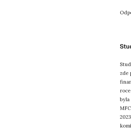
Odpo
Stu
Stud
zde 
fina
roce
byla
MFC 
2023
komi