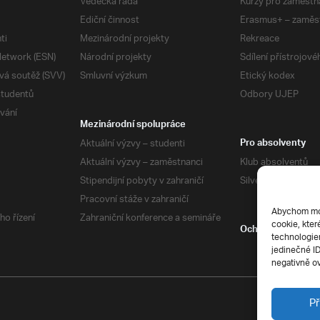
Vědecká rada
Kurzy pro zaměstn
Ediční činnost
Erasmus+ – zaměs
ti
Mezinárodní projekty
Rekreace
etwork (ESN)
Národní projekty
Sdílení přístrojov
vá soutěž (SVV)
Smluvní výzkum
Etický kodex
studentů
Odbory UJEP
vání
Mezinárodní spolupráce
Aktuální výzvy – studenti
Pro absolventy
Aktuální výzvy – zaměstnanci
Klub absolventů
Stipendijní pobyty v zahraničí
Silverius
Pracovní stáže v zahraničí
Abychom mohl
ho řízení
Zahraniční konference a semináře
cookie, kter
Ochrana soukrom
technologiem
jedinečné I
negativně ov
Př