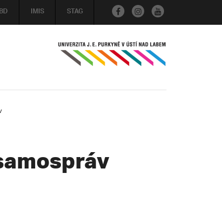
BD
IMIS
STAG
v
 samospráv