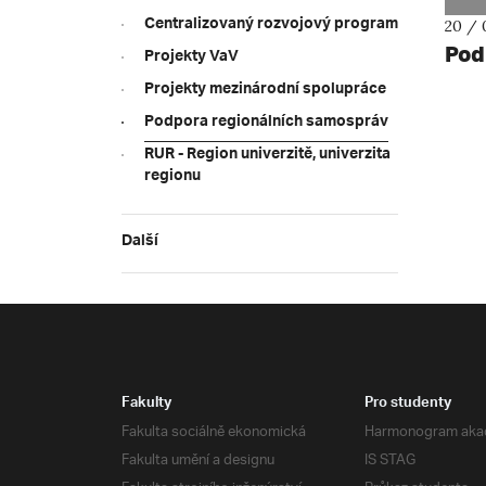
Centralizovaný rozvojový program
20 / 
Pod
Projekty VaV
Projekty mezinárodní spolupráce
Podpora regionálních samospráv
RUR - Region univerzitě, univerzita
regionu
Další
Fakulty
Pro studenty
Fakulta sociálně ekonomická
Harmonogram aka
Fakulta umění a designu
IS STAG