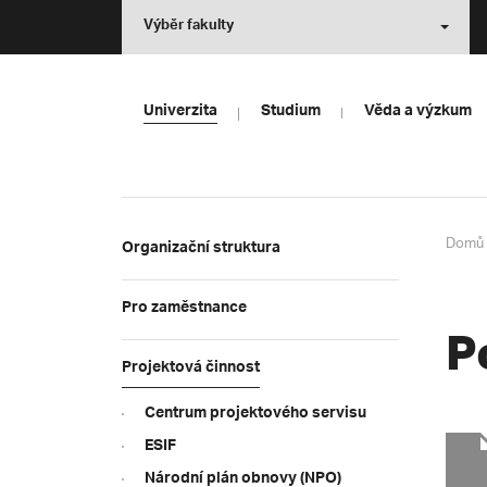
Výběr fakulty
Univerzita
Studium
Věda a výzkum
Domů
Organizační struktura
Pro zaměstnance
P
Projektová činnost
Centrum projektového servisu
ESIF
Národní plán obnovy (NPO)