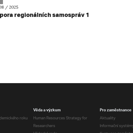
08 / 2025
pora regionálních samospráv 1
Věda a výzkum
Pro zaměstnance
demického roku
Human Resources Strategy for
Aktuality
Researchers
Informační systém