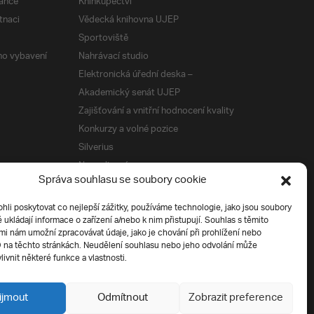
ance
Knihkupectví
tnaci
Vědecká knihovna UJEP
Sportoviště
ého vybavení
Nahrávací studio
Elektronická úřední deska –
Akademický senát UJEP
Zajišťování a vnitřní hodnocení kvality
Konkurzy a volné pozice
Silverius
Napsali o nás
Správa souhlasu se soubory cookie
Tiskové zprávy
i poskytovat co nejlepší zážitky, používáme technologie, jako jsou soubory
é ukládají informace o zařízení a/nebo k nim přistupují. Souhlas s těmito
í
i nám umožní zpracovávat údaje, jako je chování při prohlížení nebo
D na těchto stránkách. Neudělení souhlasu nebo jeho odvolání může
livnit některé funkce a vlastnosti.
ijmout
Odmítnout
Zobrazit preference