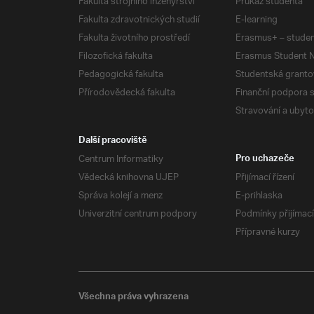
Fakulta strojního inženýrství
Průkaz studenta
Fakulta zdravotnických studií
E-learning
Fakulta životního prostředí
Erasmus+ – studen
Filozofická fakulta
Erasmus Student N
Pedagogická fakulta
Studentská granto
Přírodovědecká fakulta
Finanční podpora 
Stravování a ubyto
Další pracoviště
Centrum Informatiky
Pro uchazeče
Vědecká knihovna UJEP
Přijímací řízení
Správa kolejí a menz
E-prihlaska
Univerzitní centrum podpory
Podmínky přijímací
Přípravné kurzy
Všechna práva vyhrazena