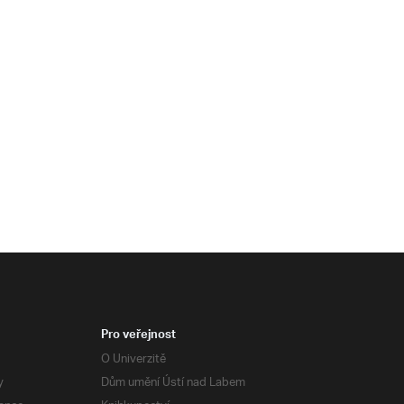
Pro veřejnost
O Univerzitě
y
Dům umění Ústí nad Labem