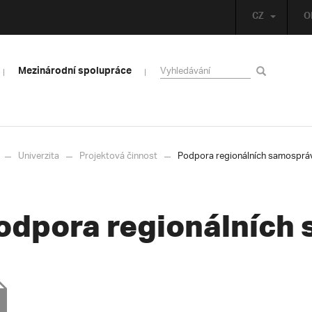
CZ
O
Mezinárodní spolupráce
Univerzita
Projektová činnost
Podpora regionálních samosprá
odpora regionálních