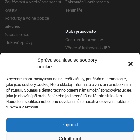
Zajišťování a vnitřní hodnocení
Zahraniční konference a
kvality
semináře
Konkurzy a volné pozice
Silverius
Další pracoviště
Napsali o nás
Centrum Informatiky
Tiskové zprávy
Vědecká knihovna UJEP
Správa kolejí a menz
Správa souhlasu se soubory
Univerzitní centrum podpory
Pro absolventy
cookie
Klub absolventů
Abychom mohli poskytovat co nejlepší zážitky, používáme technologie,
Silverius
jako jsou soubory cookie, které ukládají informace o zařízení a/nebo k nim
Pro uchazeče
přistupují. Souhlas s těmito technologiemi nám umožní zpracovávat údaje,
Přijímací řízení
jako je chování při prohlížení nebo jedinečné ID na těchto stránkách.
Neudělení souhlasu nebo jeho odvolání může negativně ovlivnit některé
E-prihlaska
Ochrana soukromí
funkce a vlastnosti.
Podmínky přijímacího řízení
Přípravné kurzy
Přijmout
Odmítnout