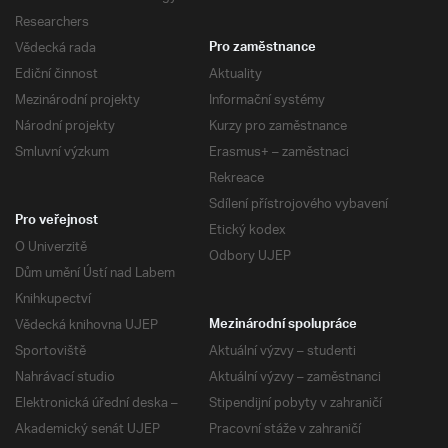
Researchers
Vědecká rada
Pro zaměstnance
Ediční činnost
Aktuality
Mezinárodní projekty
Informační systémy
Národní projekty
Kurzy pro zaměstnance
Smluvní výzkum
Erasmus+ – zaměstnaci
Rekreace
Sdílení přístrojového vybavení
Pro veřejnost
Etický kodex
O Univerzitě
Odbory UJEP
Dům umění Ústí nad Labem
Knihkupectví
Vědecká knihovna UJEP
Mezinárodní spolupráce
Sportoviště
Aktuální výzvy – studenti
Nahrávací studio
Aktuální výzvy – zaměstnanci
Elektronická úřední deska –
Stipendijní pobyty v zahraničí
Akademický senát UJEP
Pracovní stáže v zahraničí