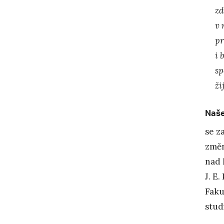
zd
v 
pr
i 
sp
ži
Naše
se z
změn
nad 
J. E
Faku
studi