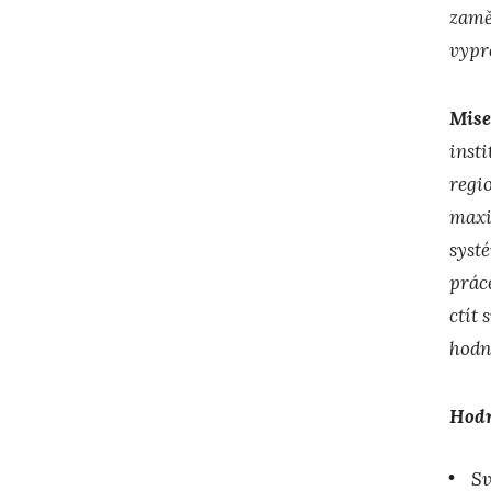
zaměs
vypr
Mis
inst
regi
maxi
syst
prác
ctít 
hodn
Hod
Sv