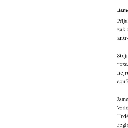
Jsme
Přij
zakl
antr
Stej
rozs
nejr
souč
Jsme
Vzdě
Hrdě
regi