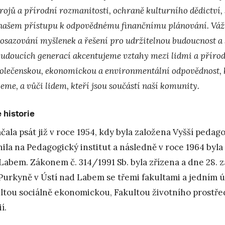
rojů a přírodní rozmanitosti, ochraně kulturního dědictví, 
našem přístupu k odpovědnému finančnímu plánování. Vážíme
osazování myšlenek a řešení pro udržitelnou budoucnost a 
budoucích generací akcentujeme vztahy mezi lidmi a přír
olečenskou, ekonomickou a environmentální odpovědnost, 
jeme, a vůči lidem, kteří jsou součástí naší komunity.
 historie
ačala psát již v roce 1954, kdy byla založena Vyšší pedago
ila na Pedagogický institut a následně v roce 1964 byla
Labem. Zákonem č. 314/1991 Sb. byla zřízena a dne 28. z
. Purkyně v Ústí nad Labem se třemi fakultami a jedním
ltou sociálně ekonomickou, Fakultou životního prostř
í.