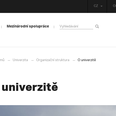
CZ
O
Mezinárodní spolupráce
mů
Univerzita
Organizační struktura
O univerzitě
 univerzitě
ávač