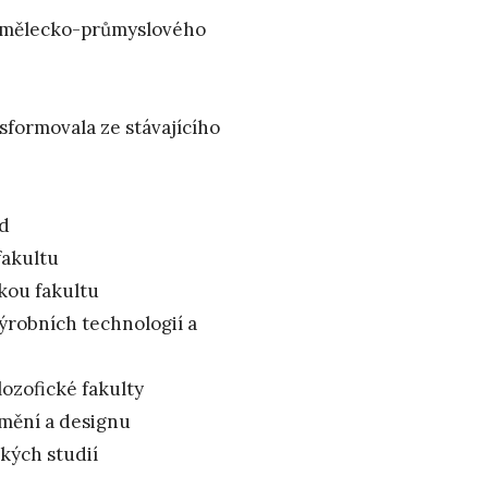
a umělecko-průmyslového
sformovala ze stávajícího
ěd
fakultu
ckou fakultu
výrobních technologií a
lozofické fakulty
umění a designu
ckých studií