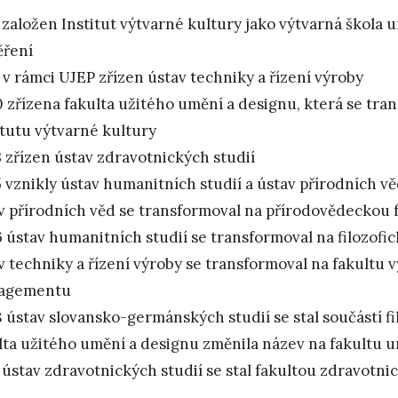
 založen Institut výtvarné kultury jako výtvarná škol
ření
 v rámci UJEP zřízen ústav techniky a řízení výroby
 zřízena fakulta užitého umění a designu, která se tran
itutu výtvarné kultury
 zřízen ústav zdravotnických studií
 vznikly ústav humanitních studií a ústav přírodních v
v přírodních věd se transformoval na přírodovědeckou 
 ústav humanitních studií se transformoval na filozofi
v techniky a řízení výroby se transformoval na fakultu 
agementu
 ústav slovansko-germánských studií se stal součástí fi
lta užitého umění a designu změnila název na fakultu 
 ústav zdravotnických studií se stal fakultou zdravotni