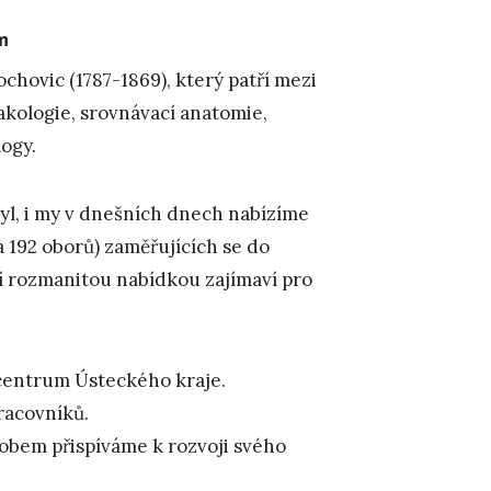
m
hovic (1787-1869), který patří mezi
akologie, srovnávací anatomie,
logy.
byl, i my v dnešních dnech nabízíme
 192 oborů) zaměřujících se do
ojí rozmanitou nabídkou zajímaví pro
centrum Ústeckého kraje.
racovníků.
obem přispíváme k rozvoji svého