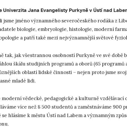
 Univerzita Jana Evangelisty Purkyně v Ústí nad Labe
ali jsme jméno významného severočeského rodáka z Liboc
adatele biologie, embryologie, histologie, moderní farm
opologie a patří také mezi nejvýznamnější světové fyzio
ně tak, jak všestrannou osobností Purkyně ve své době 
áhlou škálu studijních programů a oborů (65 programů a
ůznějších oblastí lidské činnosti – nejen proto jsme sv
asné mladé lidi.
 moderní vědecké, pedagogické a kulturně vzdělávací 
láváme více než 8 500 studentů a zaměstnáváme 900 p
 se hlásíme k městu Ústí nad Labem a významným způs
onu.