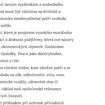
 vůči novým myšlenkám a svobodného
st musí být založena na kritické a
závazku neodmyslitelně patří svoboda
 nelíbí.
ní, které je projevem vysokého morálního
vací a diskusní platformy, která své názory
h a ekonomických zájmech. Zastáváme
 výsledky. Pouze jako důvěryhodná,
isi a cíle.
u všichni vítáni, kam všichni patří a se
edu na věk, náboženství, víru, rasu,
omické rozdíly, zdravotní stav či
 základ naší společenské relevance
cích činností.
ít příkladem při ochraně přírodních