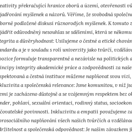
eativity překračující hranice oborů a území, otevřenosti
jadřování myšlenek a názorů. Věříme, že svobodná společno
borně podložené diskusi různorodých myšlenek. K tomuto 
jádřit odůvodněný nesouhlas se sděleními, která se někomu
tegrita a důvěryhodnost:
Usilujeme o čestné a etické chová
andardu a je v souladu s rolí univerzity jako tvůrčí, vzdělá
pozice formuluje transparentně a nezávisle na politickýc
incipy integrity akademické práce a zodpovědnosti za naše
spektovaná a čestná instituce můžeme naplňovat svou vizi, m
kluzivita a společenská relevance:
Jsme komunitou, v níž jso
emi je zacházeno důstojně a se vzájemným respektem bez ohl
nder, pohlaví, sexuální orientaci, rodinný status, socioekon
čovatelské povinnosti. Inkluzivitu a empatii považujeme za
prosociálního naplňování všech našich tvůrčích a vzděláva
ržitelnost a společenská odpovědnost:
Je naším závazkem j