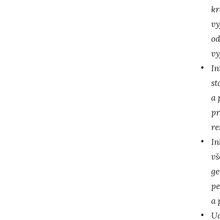
kr
vy
od
vy
In
st
a 
pr
re
In
vš
ge
pe
a 
Ud