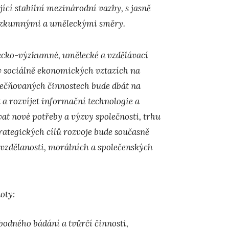
ící stabilní mezinárodní vazby, s jasně
výzkumnými a uměleckými směry.
decko-výzkumné, umělecké a vzdělávací
v sociálně ekonomických vztazích na
tečňovaných činnostech bude dbát na
a rozvíjet informační technologie a
vat nové potřeby a výzvy společnosti, trhu
rategických cílů rozvoje bude současně
u vzdělanosti, morálních a společenských
oty:
bodného bádání a tvůrčí činnosti,