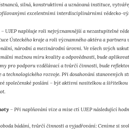
tnanců, silná, konstruktivní a uznávaná instituce, vytvářej
ofilovanými excelentními interdisciplinárními vědecko-
e
–
⁠
UJEP naplňuje roli nejvýznamnější a nezastupitelné vě
ituce Ústeckého kraje a roli významného aktéra a partnera 
onální, národní a mezinárodní úrovni. Ve všech svých usku
mální možnou míru kvality a odpovědnosti, bude aplikovat 
émy pro podporu vzdělávací a tvůrčí činnosti, bude reflekto
e a technologického rozvoje. Při dosahování stanovených st
své společenské poslání – být aktivní nositelkou a šiřitelko
ot.
noty
–⁠ Při naplňování vize a mise ctí UJEP následující hodn
oboda bádání, tvůrčí činnosti a vyjadřování: Ceníme si svo