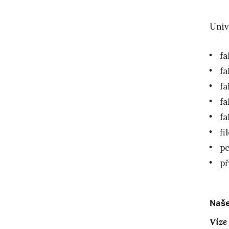
Univ
fa
fa
fa
fa
fa
fi
pe
př
Naše
Vize