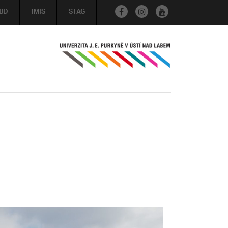
BD
IMIS
STAG