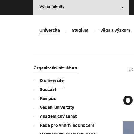
Výběr fakulty
Univerzita
Studium
Věda a výzkum
Organizační struktura
Do
O univerzitě
Součásti
O
Kampus
Vedení univerzity
Akademický senát
Video
Rada pro vnitřní hodnocení
přehr