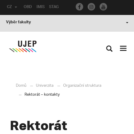
CZ
OBD
IMIS
STAG
Výběr fakulty
Toggl
navig
Domů
Univerzita
Organizační struktura
Rektorát – kontakty
Rektorát