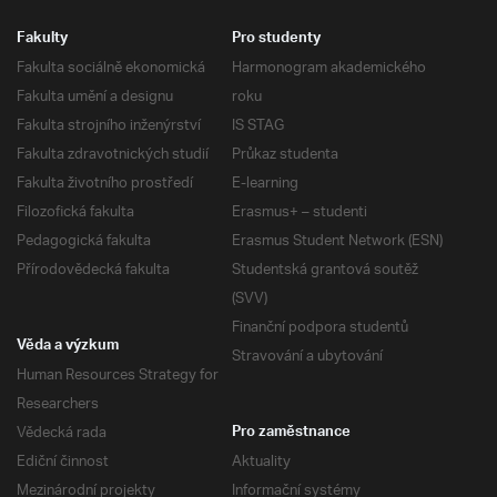
Fakulty
Pro studenty
Fakulta sociálně ekonomická
Harmonogram akademického
Fakulta umění a designu
roku
Fakulta strojního inženýrství
IS STAG
Fakulta zdravotnických studií
Průkaz studenta
Fakulta životního prostředí
E-learning
Filozofická fakulta
Erasmus+ – studenti
Pedagogická fakulta
Erasmus Student Network (ESN)
Přírodovědecká fakulta
Studentská grantová soutěž
(SVV)
Finanční podpora studentů
Věda a výzkum
Stravování a ubytování
Human Resources Strategy for
Researchers
Vědecká rada
Pro zaměstnance
Ediční činnost
Aktuality
Mezinárodní projekty
Informační systémy