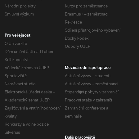
Národní projekty
Kurzy pro zaměstnance
Smluvní výzkum
Erasmus+ – zaměstnaci
Rekreace
Sdílení přístrojového vybavení
Pro veřejnost
Etický kodex
O Univerzitě
Odbory UJEP
Dům umění Ústí nad Labem
Knihkupectví
Vědecká knihovna UJEP
Mezinárodní spolupráce
Sportoviště
Aktuální výzvy – studenti
Nahrávací studio
Aktuální výzvy – zaměstnanci
Elektronická úřední deska –
Stipendijní pobyty v zahraničí
Akademický senát UJEP
Pracovní stáže v zahraničí
Zajišťování a vnitřní hodnocení
Zahraniční konference a
kvality
semináře
Konkurzy a volné pozice
Silverius
Další pracoviště