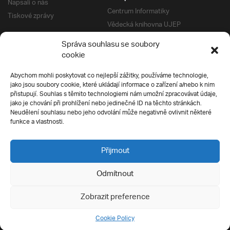
Napsali o nás
Centrum Informatiky
Tiskové zprávy
Vědecká knihovna UJEP
Správa kolejí a menz
Správa souhlasu se soubory
Univerzitní centrum podpory
Pro absolventy
cookie
Klub absolventů
Abychom mohli poskytovat co nejlepší zážitky, používáme technologie,
Silverius
jako jsou soubory cookie, které ukládají informace o zařízení a/nebo k nim
Pro uchazeče
přistupují. Souhlas s těmito technologiemi nám umožní zpracovávat údaje,
Přijímací řízení
jako je chování při prohlížení nebo jedinečné ID na těchto stránkách.
Neudělení souhlasu nebo jeho odvolání může negativně ovlivnit některé
E-prihlaska
Ochrana soukromí
funkce a vlastnosti.
Podmínky přijímacího řízení
Přípravné kurzy
Přijmout
Odmítnout
Všechna práva vyhrazena
Zobrazit preference
Cookie Policy