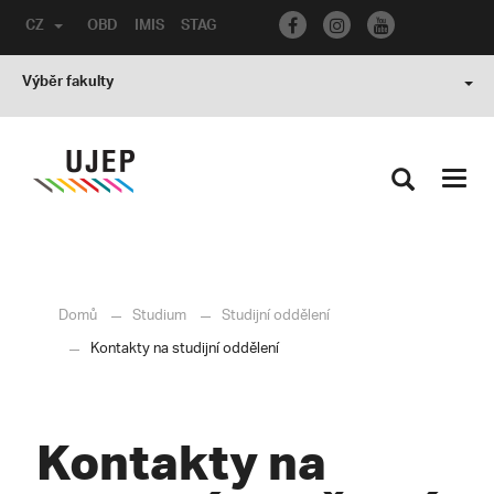
CZ
OBD
IMIS
STAG
Výběr fakulty
Toggl
navig
Domů
Studium
Studijní oddělení
Kontakty na studijní oddělení
Kontakty na