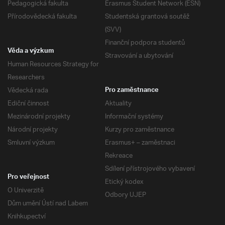
Pedagogická fakulta
Erasmus Student Network (ESN)
Přírodovědecká fakulta
Studentská grantová soutěž
(SVV)
Finanční podpora studentů
Věda a výzkum
Stravování a ubytování
Human Resources Strategy for
Researchers
Vědecká rada
Pro zaměstnance
Ediční činnost
Aktuality
Mezinárodní projekty
Informační systémy
Národní projekty
Kurzy pro zaměstnance
Smluvní výzkum
Erasmus+ – zaměstnaci
Rekreace
Sdílení přístrojového vybavení
Pro veřejnost
Etický kodex
O Univerzitě
Odbory UJEP
Dům umění Ústí nad Labem
Knihkupectví