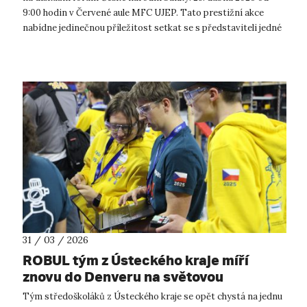
9:00 hodin v Červené aule MFC UJEP. Tato prestižní akce
nabídne jedinečnou příležitost setkat se s představiteli jedné
z nejdůl...
31 / 03 / 2026
ROBUL tým z Ústeckého kraje míří
znovu do Denveru na světovou
robotickou soutěž
Tým středoškoláků z Ústeckého kraje se opět chystá na jednu