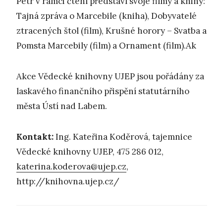
Petr v rámci čtení představí svoje filmy a knihy:
Tajná zpráva o Marcebile (kniha), Dobyvatelé
ztracených štol (film), Krušné horory – Svatba a
Pomsta Marcebily (film) a Ornament (film).Ak
Akce Vědecké knihovny UJEP jsou pořádány za
laskavého finančního přispění statutárního
města Ústí nad Labem.
Kontakt:
Ing. Kateřina Koděrová, tajemnice
Vědecké knihovny UJEP, 475 286 012,
katerina.koderova@ujep.cz
,
http://knihovna.ujep.cz/