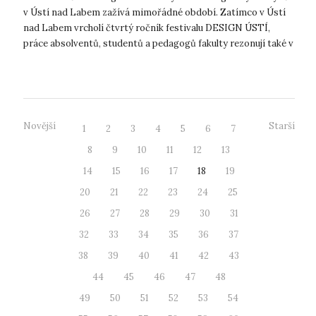
v Ústí nad Labem zažívá mimořádné období. Zatímco v Ústí
nad Labem vrcholí čtvrtý ročník festivalu DESIGN ÚSTÍ,
práce absolventů, studentů a pedagogů fakulty rezonují také v
dalších regionální...
Novější
Starší
1
2
3
4
5
6
7
8
9
10
11
12
13
14
15
16
17
18
19
20
21
22
23
24
25
26
27
28
29
30
31
32
33
34
35
36
37
38
39
40
41
42
43
44
45
46
47
48
49
50
51
52
53
54