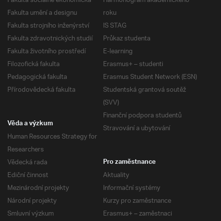
Fakulta sociálně ekonomická
Harmonogram akademického
Fakulta umění a designu
roku
Fakulta strojního inženýrství
IS STAG
Fakulta zdravotnických studií
Průkaz studenta
Fakulta životního prostředí
E-learning
Filozofická fakulta
Erasmus+ – studenti
Pedagogická fakulta
Erasmus Student Network (ESN)
Přírodovědecká fakulta
Studentská grantová soutěž
(SVV)
Finanční podpora studentů
Věda a výzkum
Stravování a ubytování
Human Resources Strategy for
Researchers
Vědecká rada
Pro zaměstnance
Ediční činnost
Aktuality
Mezinárodní projekty
Informační systémy
Národní projekty
Kurzy pro zaměstnance
Smluvní výzkum
Erasmus+ – zaměstnaci