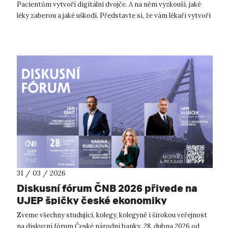
Pacientům vytvoří digitální dvojče. A na něm vyzkouší, jaké
léky zaberou a jaké uškodí. Představte si, že vám lékaři vytvoří
digitální dvojče. Mo...
31 / 03 / 2026
Diskusní fórum ČNB 2026 přivede na
UJEP špičky české ekonomiky
Zveme všechny studující, kolegy, kolegyně i širokou veřejnost
na diskuzní fórum České národní banky. 28. dubna 2026 od