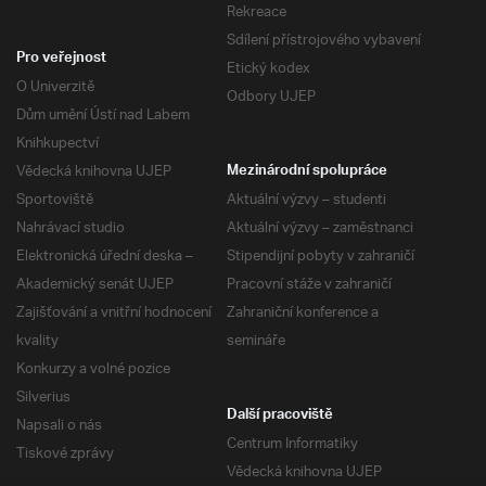
Rekreace
Sdílení přístrojového vybavení
Pro veřejnost
Etický kodex
O Univerzitě
Odbory UJEP
Dům umění Ústí nad Labem
Knihkupectví
Vědecká knihovna UJEP
Mezinárodní spolupráce
Sportoviště
Aktuální výzvy – studenti
Nahrávací studio
Aktuální výzvy – zaměstnanci
Elektronická úřední deska –
Stipendijní pobyty v zahraničí
Akademický senát UJEP
Pracovní stáže v zahraničí
Zajišťování a vnitřní hodnocení
Zahraniční konference a
kvality
semináře
Konkurzy a volné pozice
Silverius
Další pracoviště
Napsali o nás
Centrum Informatiky
Tiskové zprávy
Vědecká knihovna UJEP