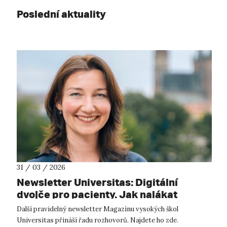
Poslední aktuality
31 / 03 / 2026
Newsletter Universitas: Digitální
dvojče pro pacienty. Jak nalákat
zahraniční vědce a vědkyně. Jak
Další pravidelný newsletter Magazínu vysokých škol
otevírat zdravotnická data
Universitas přináší řadu rozhovorů. Najdete ho zde.