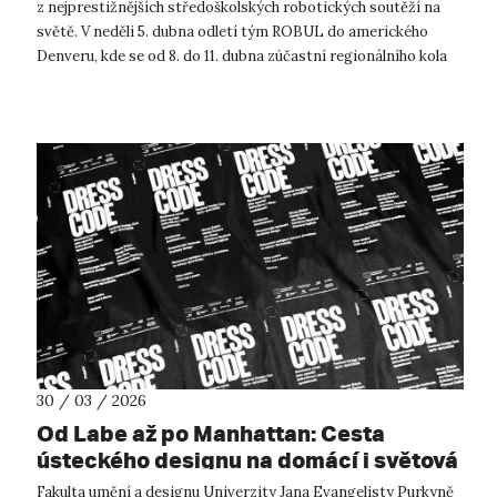
z nejprestižnějších středoškolských robotických soutěží na
světě. V neděli 5. dubna odletí tým ROBUL do amerického
Denveru, kde se od 8. do 11. dubna zúčastní regionálního kola
soutěže FIRST R...
30 / 03 / 2026
Od Labe až po Manhattan: Cesta
ústeckého designu na domácí i světová
pódia
Fakulta umění a designu Univerzity Jana Evangelisty Purkyně