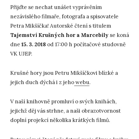
Přijďte se nechat unášet vyprávěním
nezávislého filmaře, fotografa a spisovatele
Petra Mikšíčka! Autorské čtení s titulem
Tajemstv
í
K
ru
š
n
ý
ch hor a Marcebil
y
se koná
dne
15. 3. 2018
od 17:00 h počítačové studovně
VK UJEP.
Krušné hory jsou Petru Mikšíčkovi blízké a
jejich duch dýchá i z jeho
webu
.
V naší knihovně promluví o svých knihách,
jejichž děj vás strhne, a naši obrazotvornost
doplní projekcí několika krátkých filmů.