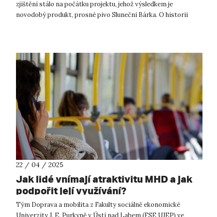
zjištění stálo na počátku projektu, jehož výsledkem je
novodobý produkt, prosné pivo Sluneční Bárka. O historii
nálezu, který inspirova...
22 / 04 / 2025
Jak lidé vnímají atraktivitu MHD a jak
podpořit její využívání?
Tým Doprava a mobilita z Fakulty sociálně ekonomické
Univerzity J. E. Purkyně v Ústí nad Labem (FSE UJEP) ve