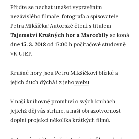
Přijďte se nechat unášet vyprávěním
nezávislého filmaře, fotografa a spisovatele
Petra Mikšíčka! Autorské čtení s titulem
Tajemstv
í
K
ru
š
n
ý
ch hor a Marcebil
y
se koná
dne
15. 3. 2018
od 17:00 h počítačové studovně
VK UJEP.
Krušné hory jsou Petru Mikšíčkovi blízké a
jejich duch dýchá i z jeho
webu
.
V naší knihovně promluví o svých knihách,
jejichž děj vás strhne, a naši obrazotvornost
doplní projekcí několika krátkých filmů.