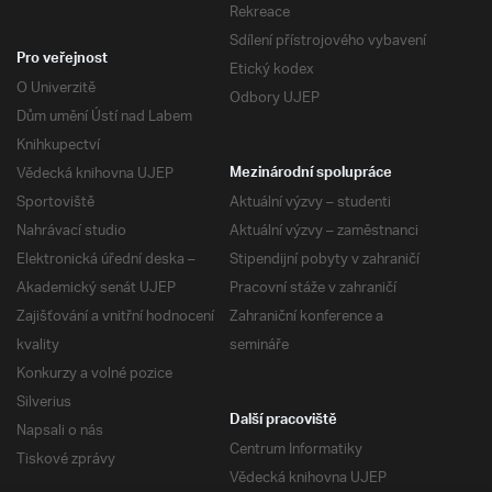
Rekreace
Sdílení přístrojového vybavení
Pro veřejnost
Etický kodex
O Univerzitě
Odbory UJEP
Dům umění Ústí nad Labem
Knihkupectví
Vědecká knihovna UJEP
Mezinárodní spolupráce
Sportoviště
Aktuální výzvy – studenti
Nahrávací studio
Aktuální výzvy – zaměstnanci
Elektronická úřední deska –
Stipendijní pobyty v zahraničí
Akademický senát UJEP
Pracovní stáže v zahraničí
Zajišťování a vnitřní hodnocení
Zahraniční konference a
kvality
semináře
Konkurzy a volné pozice
Silverius
Další pracoviště
Napsali o nás
Centrum Informatiky
Tiskové zprávy
Vědecká knihovna UJEP