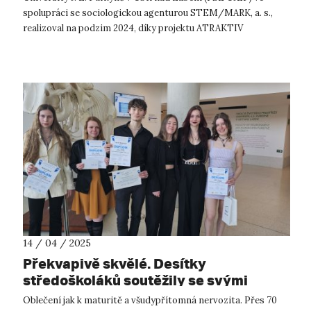
spolupráci se sociologickou agenturou STEM/MARK, a. s.,
realizoval na podzim 2024, díky projektu ATRAKTIV
podpořenému Technologickou agenturou ...
14 / 04 / 2025
Překvapivě skvělé. Desítky
středoškoláků soutěžily se svými
projekty o ceny
Oblečení jak k maturitě a všudypřítomná nervozita. Přes 70