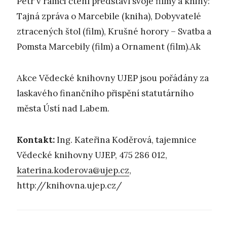
Petr v rámci čtení představí svoje filmy a knihy:
Tajná zpráva o Marcebile (kniha), Dobyvatelé
ztracených štol (film), Krušné horory – Svatba a
Pomsta Marcebily (film) a Ornament (film).Ak
Akce Vědecké knihovny UJEP jsou pořádány za
laskavého finančního přispění statutárního
města Ústí nad Labem.
Kontakt:
Ing. Kateřina Koděrová, tajemnice
Vědecké knihovny UJEP, 475 286 012,
katerina.koderova@ujep.cz
,
http://knihovna.ujep.cz/