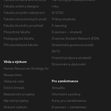
Fakulta sociálně ekonomická
Harmonogram akademického
Fakulta umění a designu
roku
Fakulta strojního inženýrství
IS STAG
Fakulta zdravotnických studií
Průkaz studenta
Fakulta životního prostředí
E-learning
Filozofická fakulta
Erasmus+ – studenti
Pedagogická fakulta
Erasmus Student Network (ESN)
Přírodovědecká fakulta
Studentská grantová soutěž
(SVV)
Finanční podpora studentů
Věda a výzkum
Stravování a ubytování
Human Resources Strategy for
Researchers
Vědecká rada
Pro zaměstnance
Ediční činnost
Aktuality
Mezinárodní projekty
Informační systémy
Národní projekty
Kurzy pro zaměstnance
Smluvní výzkum
Erasmus+ – zaměstnaci