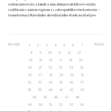
vedení univerzity a fakult s ním diskutovali klíčové otázky
vzdělávání v našem regionu i v celorepublikovém kontextu: -
transformaci Národního akreditačního úřadu na úřad pro
terciární vzd...
Novější
Starší
1
2
3
4
5
6
7
8
9
10
11
12
13
14
15
16
17
18
19
20
21
22
23
24
25
26
27
28
29
30
31
32
33
34
35
36
37
38
39
40
41
42
43
44
45
46
47
48
49
50
51
52
53
54