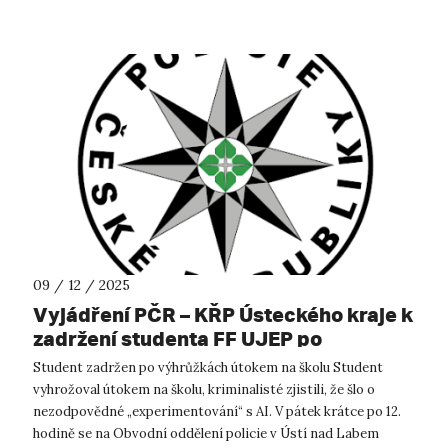
09 / 12 / 2025
Vyjádření PČR – KŘP Ústeckého kraje k
zadržení studenta FF UJEP po
výhružkách útoku na školu
Student zadržen po výhrůžkách útokem na školu Student
vyhrožoval útokem na školu, kriminalisté zjistili, že šlo o
nezodpovědné „experimentování“ s AI. V pátek krátce po 12.
hodině se na Obvodní oddělení policie v Ústí nad Labem