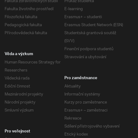
Fakulta zdravotnických studií
Průkaz studenta
Fakulta životního prostředí
E-learning
Filozofická fakulta
Erasmus+ – studenti
Pedagogická fakulta
Erasmus Student Network (ESN)
Přírodovědecká fakulta
Studentská grantová soutěž
(SVV)
Finanční podpora studentů
Věda a výzkum
Stravování a ubytování
Human Resources Strategy for
Researchers
Vědecká rada
Pro zaměstnance
Ediční činnost
Aktuality
Mezinárodní projekty
Informační systémy
Národní projekty
Kurzy pro zaměstnance
Smluvní výzkum
Erasmus+ – zaměstnaci
Rekreace
Sdílení přístrojového vybavení
Pro veřejnost
Etický kodex