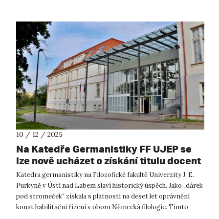
10 / 12 / 2025
Na Katedře Germanistiky FF UJEP se
lze nově ucházet o získání titulu docent
v oboru německé filologie
Katedra germanistiky na Filozofické fakultě Univerzity J. E.
Purkyně v Ústí nad Labem slaví historický úspěch. Jako „dárek
pod stromeček“ získala s platností na deset let oprávnění
konat habilitační řízení v oboru Německá filologie. Tímto
krokem se ...