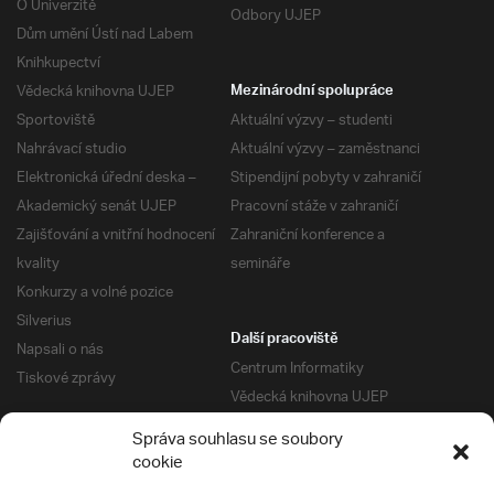
O Univerzitě
Odbory UJEP
Dům umění Ústí nad Labem
Knihkupectví
Vědecká knihovna UJEP
Mezinárodní spolupráce
Sportoviště
Aktuální výzvy – studenti
Nahrávací studio
Aktuální výzvy – zaměstnanci
Elektronická úřední deska –
Stipendijní pobyty v zahraničí
Akademický senát UJEP
Pracovní stáže v zahraničí
Zajišťování a vnitřní hodnocení
Zahraniční konference a
kvality
semináře
Konkurzy a volné pozice
Silverius
Další pracoviště
Napsali o nás
Centrum Informatiky
Tiskové zprávy
Vědecká knihovna UJEP
Správa kolejí a menz
Správa souhlasu se soubory
Univerzitní centrum podpory
Pro absolventy
cookie
Klub absolventů