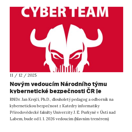
11 / 12 / 2025
Novým vedoucím Národního týmu
kybernetické bezpečnosti ČR je
akademik z UJEP
RNDr. Jan Krejčí, Ph.D., dlouholetý pedagog a odborník na
kybernetickou bezpečnost z Katedry informatiky
Přírodovědecké fakulty Univerzity J. E. Purkyně v Ústí nad
Labem, bude od 1. 1. 2026 vedoucím (hlavním trenérem)
Národního týmu kybernetické bezpeč...