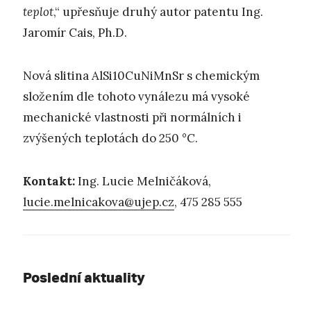
teplot
,“ upřesňuje druhý autor patentu Ing.
Jaromír Cais, Ph.D.
Nová slitina AlSi10CuNiMnSr s chemickým
složením dle tohoto vynálezu má vysoké
mechanické vlastnosti při normálních i
zvýšených teplotách do 250 °C.
Kontakt:
Ing. Lucie Melničáková,
lucie.melnicakova@ujep.cz
, 475 285 555
Poslední aktuality