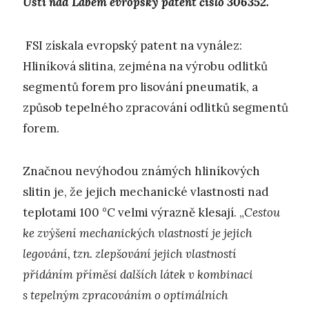
Ústí nad Labem evropský patent číslo 306352.
FSI získala evropský patent na vynález:
Hliníková slitina, zejména na výrobu odlitků
segmentů forem pro lisování pneumatik, a
způsob tepelného zpracování odlitků segmentů
forem.
Značnou nevýhodou známých hliníkových
slitin je, že jejich mechanické vlastnosti nad
teplotami 100 °C velmi výrazně klesají. „
Cestou
ke zvýšení mechanických vlastností je jejich
legování, tzn. zlepšování jejich vlastností
přidáním příměsi dalších látek v kombinaci
s tepelným zpracováním o optimálních