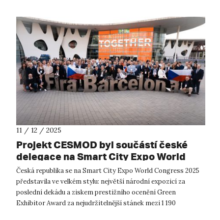
11 / 12 / 2025
Projekt CESMOD byl součástí české
delegace na Smart City Expo World
Congress 2025 v Barceloně
Česká republika se na Smart City Expo World Congress 2025
představila ve velkém stylu: největší národní expozicí za
poslední dekádu a ziskem prestižního ocenění Green
Exhibitor Award za nejudržitelnější stánek mezi 1 190
vystavovateli z celého světa. S...