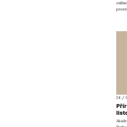
online
prost
získal 
24 / 
Pří
lis
Akadem