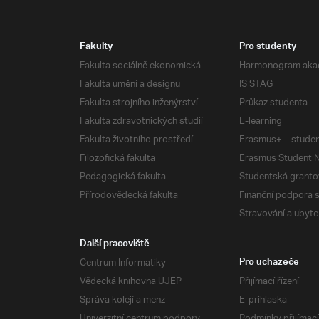
Fakulty
Pro studenty
Fakulta sociálně ekonomická
Harmonogram aka
Fakulta umění a designu
IS STAG
Fakulta strojního inženýrství
Průkaz studenta
Fakulta zdravotnických studií
E-learning
Fakulta životního prostředí
Erasmus+ – studen
Filozofická fakulta
Erasmus Student N
Pedagogická fakulta
Studentská granto
Přírodovědecká fakulta
Finanční podpora 
Stravování a ubyto
Další pracoviště
Centrum Informatiky
Pro uchazeče
Vědecká knihovna UJEP
Přijímací řízení
Správa kolejí a menz
E-prihlaska
Univerzitní centrum podpory
Podmínky přijímací