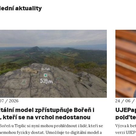
lední aktuality
07 / 2026
24 / 06 /
itální model zpřístupňuje Bořeň i
UJEPap
, kteří se na vrchol nedostanou
pojďte 
ořeň u Teplic si nyní mohou prohlédnout i lidé, kteří se
Výzva k be
nemohou fyzicky dostat. Umožňuje to digitální model a
verzi UJEP