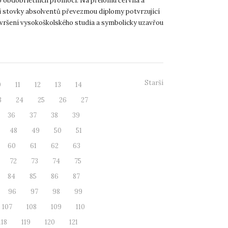
o období letních promocí. Na přelomu června a
i stovky absolventů převezmou diplomy potvrzující
vršení vysokoškolského studia a symbolicky uzavřou
namn...
Starší
0
11
12
13
14
3
24
25
26
27
36
37
38
39
48
49
50
51
60
61
62
63
72
73
74
75
84
85
86
87
96
97
98
99
107
108
109
110
118
119
120
121