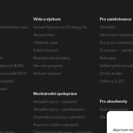
Věda a výzkum
Pro zaměstnance
demického roku
Human Resources Strategy for
Aktuality
Researchers
Informační systém
Vědecká rada
Kurzy pro zaměstn
Ediční činnost
Erasmus+ – zaměs
ti
Mezinárodní projekty
Rekreace
etwork (ESN)
Národní projekty
Sdílení přístrojov
vá soutěž (SVV)
Smluvní výzkum
Etický kodex
studentů
Odbory UJEP
vání
Mezinárodní spolupráce
Aktuální výzvy – studenti
Pro absolventy
Aktuální výzvy – zaměstnanci
Klub absolventů
Stipendijní pobyty v zahraničí
Silverius
Pracovní stáže v zahraničí
Abychom mohl
ho řízení
Zahraniční konference a semináře