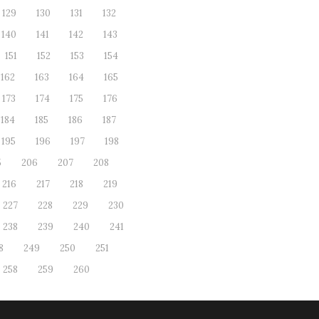
129
130
131
132
140
141
142
143
151
152
153
154
162
163
164
165
173
174
175
176
184
185
186
187
195
196
197
198
5
206
207
208
216
217
218
219
227
228
229
230
238
239
240
241
8
249
250
251
258
259
260