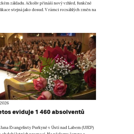
ckém základu. Ačkoliv přináší nový vzhled, funkčně
likace stejná jako dosud. V rámci rozsáhlých změn na
eme...
 2026
etos eviduje 1 460 absolventů
 Jana Evangelisty Purkyně v Ústí nad Labem (UJEP)