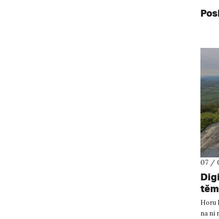
Pos
07 / 
Dig
těm
Horu B
na ni 