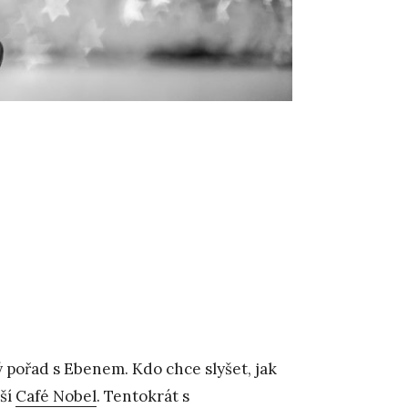
ý pořad s Ebenem. Kdo chce slyšet, jak
lší
Café Nobel
. Tentokrát s