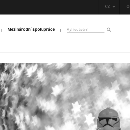
CZ
O
Mezinárodní spolupráce