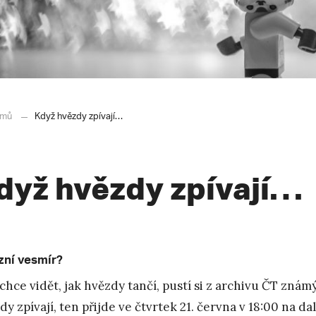
mů
Když hvězdy zpívají…
dyž hvězdy zpívají…
zní vesmír?
chce vidět, jak hvězdy tančí, pustí si z archivu ČT znám
dy zpívají, ten přijde ve čtvrtek 21. června v 18:00 na da