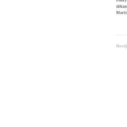
Purky
děkan
Marti
statut
Nověj