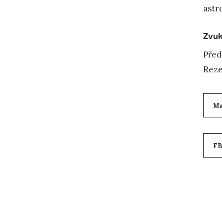
ast
Zvuk
Před
Reze
M
FB