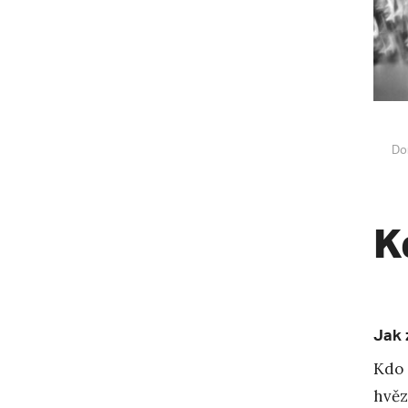
Do
K
Jak 
Kdo 
hvěz