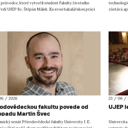
 průvodce, které vytvořil student Fakulty životního
technologi
ředí UJEP Bc. Štěpán Málek. Za svou bakalářskou práci
zůstává ap
stipe...
pozadí chc
06 / 2026
23 / 06 /
rodovědeckou fakultu povede od
UJEP l
topadu Martin Švec
ický senát Přírodovědecké fakulty Univerzity J. E.
Univerzita