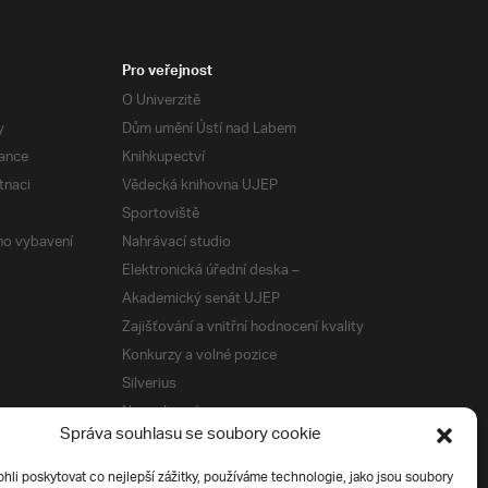
Pro veřejnost
O Univerzitě
y
Dům umění Ústí nad Labem
ance
Knihkupectví
tnaci
Vědecká knihovna UJEP
Sportoviště
ého vybavení
Nahrávací studio
Elektronická úřední deska –
Akademický senát UJEP
Zajišťování a vnitřní hodnocení kvality
Konkurzy a volné pozice
Silverius
Napsali o nás
Správa souhlasu se soubory cookie
Tiskové zprávy
i poskytovat co nejlepší zážitky, používáme technologie, jako jsou soubory