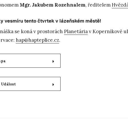
ronomem
Mgr. Jakubem Rozehnalem
, ředitelem
Hvězd
y vesmíru tento čtvrtek v lázeňském městě!
náška se koná v prostorách
Planetária
v Koperníkově uli
rvace:
hap@hapteplice.cz
.
apa
 Událost