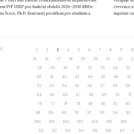
ně v Ústí nad Labem zvolil kandidátem na jmenování
vstupuje d
em PřF UJEP pro funkční období 2026–2030 RNDr.
července s
na Švece, Ph.D. Současný proděkan pro studium a
úspěšné za
ární zástupce děkana byl ve ...
jednu z výz
ší
1
2
3
4
5
6
7
8
9
1
15
16
17
18
19
20
21
22
2
28
29
30
31
32
33
34
35
40
41
42
43
44
45
46
47
52
53
54
55
56
57
58
59
64
65
66
67
68
69
70
71
76
77
78
79
80
81
82
83
88
89
90
91
92
93
94
95
100
101
102
103
104
105
106
111
112
113
114
115
116
117