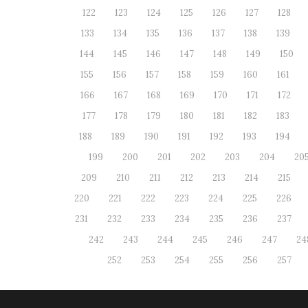
122
123
124
125
126
127
128
133
134
135
136
137
138
139
144
145
146
147
148
149
150
155
156
157
158
159
160
161
166
167
168
169
170
171
172
177
178
179
180
181
182
183
188
189
190
191
192
193
194
199
200
201
202
203
204
20
209
210
211
212
213
214
215
220
221
222
223
224
225
226
231
232
233
234
235
236
237
242
243
244
245
246
247
24
252
253
254
255
256
257