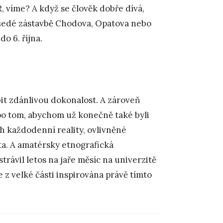
 víme? A když se člověk dobře dívá,
v šedé zástavbě Chodova, Opatova nebo
do 6. října.
it zdánlivou dokonalost. A zároveň
po tom, abychom už konečně také byli
h každodenní reality, ovlivněné
a. A amatérsky etnografická
trávil letos na jaře měsíc na univerzitě
z velké části inspirována právě tímto