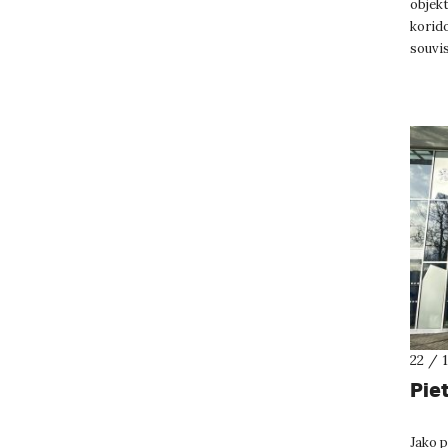
objekt
korido
souvis
omezen
22 / 
Pie
Jako p