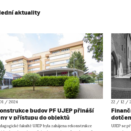
lední aktuality
01 / 2024
22 / 12 / 
onstrukce budov PF UJEP přináší
Finanč
ny v přístupu do objektů
dotčen
dagogické fakultě UJEP byla zahájena rekonstrukce
UJEP se př