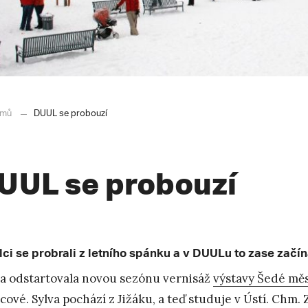
mů
DUUL se probouzí
UUL se probouzí
ci se probrali z letního spánku a v DUULu to zase začín
a odstartovala novou sezónu vernisáž
výstavy Šedé mě
cové. Sylva pochází z Jižáku, a teď studuje v Ústí. Chm