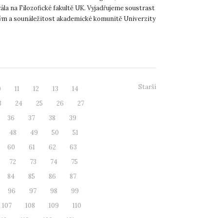
la na Filozofické fakultě UK. Vyjadřujeme soustrast
ým a sounáležitost akademické komunitě Univerzity
Starší
0
11
12
13
14
3
24
25
26
27
36
37
38
39
48
49
50
51
60
61
62
63
72
73
74
75
84
85
86
87
96
97
98
99
107
108
109
110