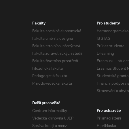
Fakulty
Pro studenty
Fakulta sociálně ekonomická
Harmonogram aka
Fakulta umění a designu
IS STAG
Fakulta strojního inženýrství
Průkaz studenta
Fakulta zdravotnických studií
E-learning
Fakulta životního prostředí
Erasmus+ – studen
Filozofická fakulta
Erasmus Student N
Pedagogická fakulta
Studentská granto
Přírodovědecká fakulta
Finanční podpora 
Stravování a ubyto
Další pracoviště
Centrum Informatiky
Pro uchazeče
Vědecká knihovna UJEP
Přijímací řízení
Správa kolejí a menz
E-prihlaska