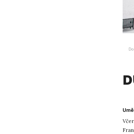
Do
D
Uměl
Včer
Fran