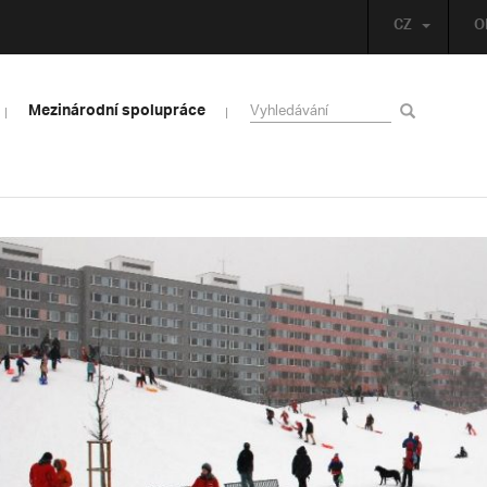
CZ
O
Mezinárodní spolupráce