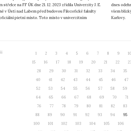
 střelce na FF ÚK dne 21. 12. 2023 zřídila Univerzity J. E.
dnes odehrá
ně v Ústí nad Labem před budovou Filozofické fakulty
všem blízk
ficiální pietní místo. Toto místo v univerzitním
Karlovy.
u je ...
ší
1
2
3
4
5
6
7
8
9
1
15
16
17
18
19
20
21
22
2
28
29
30
31
32
33
34
35
40
41
42
43
44
45
46
47
52
53
54
55
56
57
58
59
64
65
66
67
68
69
70
71
76
77
78
79
80
81
82
83
88
89
90
91
92
93
94
95
100
101
102
103
104
105
106