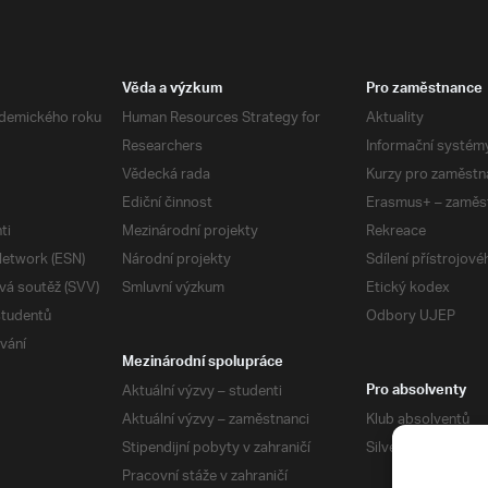
Věda a výzkum
Pro zaměstnance
demického roku
Human Resources Strategy for
Aktuality
Researchers
Informační systém
Vědecká rada
Kurzy pro zaměstn
Ediční činnost
Erasmus+ – zaměs
ti
Mezinárodní projekty
Rekreace
etwork (ESN)
Národní projekty
Sdílení přístrojov
vá soutěž (SVV)
Smluvní výzkum
Etický kodex
studentů
Odbory UJEP
vání
Mezinárodní spolupráce
Aktuální výzvy – studenti
Pro absolventy
Aktuální výzvy – zaměstnanci
Klub absolventů
Stipendijní pobyty v zahraničí
Silverius
Pracovní stáže v zahraničí