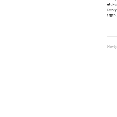
útokem
Purky
UJEP o
kampus
Nověj