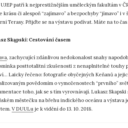
UJEP patří k nejprestižnějším uměleckým fakultám v ČR,
e krásu či alespoň “zajímavo” a bezpochyby “jímavo” i 
rní Terasy. Přijďte se na výstavu podívat. Máte na to čas 
sz Skąpski: Cestování časem
ava
, zachycující zdánlivou nedokonalost snahy napodob
omínka posttotalitní zkušenosti z nenaplnitelné touhy 
ví… Laicky řečeno: fotografie obyčejných Keňanů a jejic
alizovaným povědomím o vymoženostech “prvního” svět
mentace toho, jak se s tím vyrovnávají. Lukasz Skapski s
ňském městečku na břehu indického oceánu a výstava je 
ytem.
V DUULu
je k vidění do 13. 10. 2018.