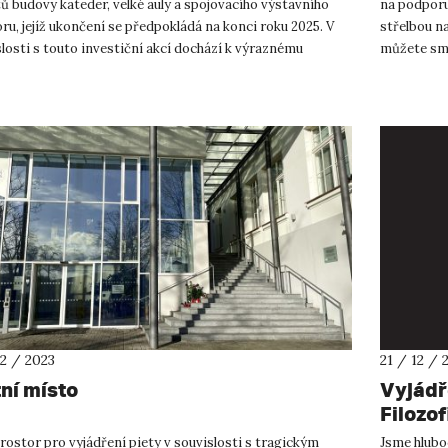
ů budovy kateder, velké auly a spojovacího výstavního
na podporu
ru, jejíž ukončení se předpokládá na konci roku 2025. V
střelbou na
losti s touto investiční akcí dochází k výraznému
můžete smě
í pohybu v a...
Masarykovu
12 / 2023
21 / 12 / 
tní místo
Vyjádř
Filozof
rostor pro vyjádření piety v souvislosti s tragickým
Jsme hluboc