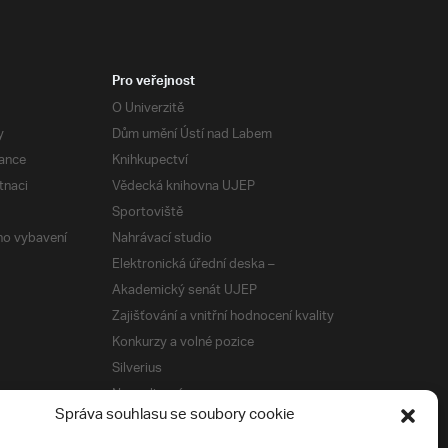
Pro veřejnost
O Univerzitě
y
Dům umění Ústí nad Labem
ance
Knihkupectví
tnaci
Vědecká knihovna UJEP
Sportoviště
ého vybavení
Nahrávací studio
Elektronická úřední deska –
Akademický senát UJEP
Zajišťování a vnitřní hodnocení kvality
Konkurzy a volné pozice
Silverius
Napsali o nás
Správa souhlasu se soubory cookie
Tiskové zprávy