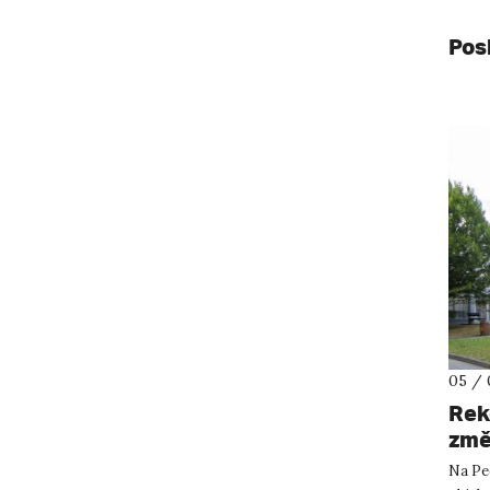
Pos
05 / 
Rek
změ
Na Pe