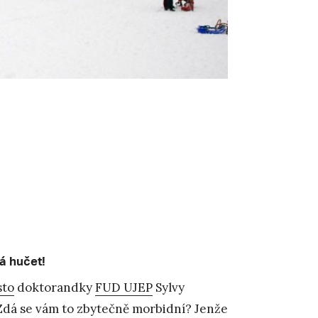
á hučet!
sto
doktorandky
FUD UJEP
Sylvy
. Zdá se vám to zbytečně morbidní? Jenže