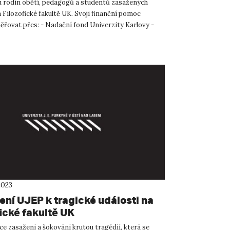
 rodin obětí, pedagogů a studentů zasažených
 Filozofické fakultě UK. Svoji finanční pomoc
řovat přes: - Nadační fond Univerzity Karlovy -
 u...
2023
ení UJEP k tragické události na
ické fakultě UK
e zasaženi a šokováni krutou tragédií, která se