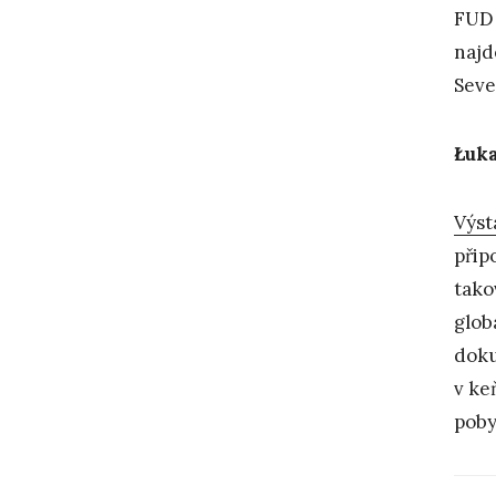
FUD 
najd
Seve
Łuka
Výst
přip
tako
glob
doku
v ke
pob