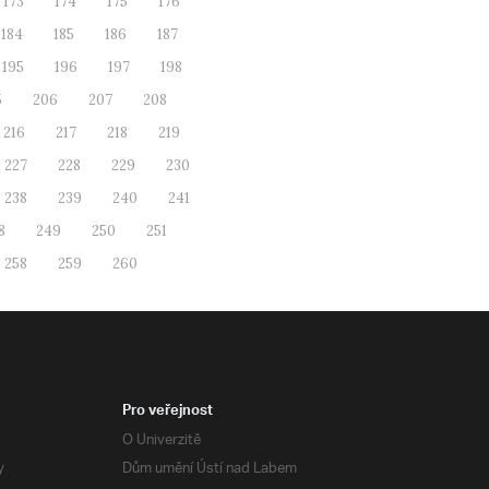
173
174
175
176
184
185
186
187
195
196
197
198
5
206
207
208
216
217
218
219
227
228
229
230
238
239
240
241
8
249
250
251
258
259
260
Pro veřejnost
O Univerzitě
y
Dům umění Ústí nad Labem