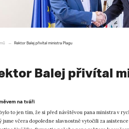
mů
Rektor Balej přivítal ministra Plagu
ektor Balej přivítal m
měvem na tváři
bylo to jen tím, že si před návštěvou pana ministra v rych
ý jsme včera dopoledne slavnostně vytočili za asisten