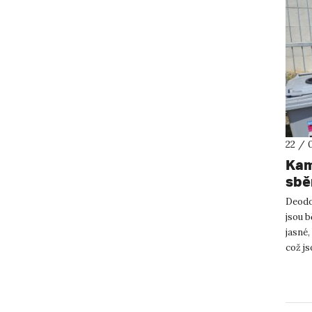
22 / 
Kam
sběr
kov
Deodor
jsou b
jasné,
což js
UJ...