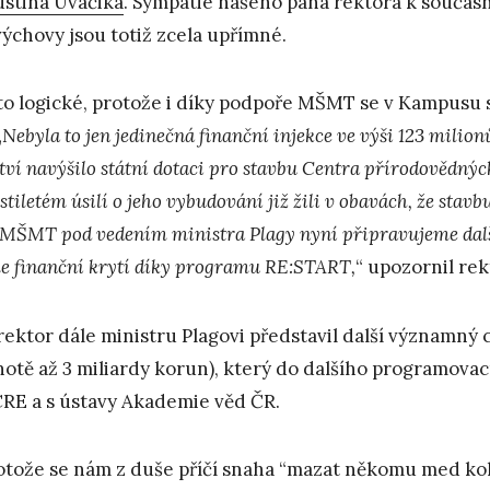
stina Uváčika
. Sympatie našeho pana rektora k součas
výchovy jsou totiž zcela upřímné.
 to logické, protože i díky podpoře MŠMT se v Kampusu s
„
Nebyla to jen jedinečná finanční injekce ve výši 123 milio
ství navýšilo státní dotaci pro stavbu Centra přírodovědnýc
stiletém úsilí o jeho vybudování již žili v obavách, že stav
 MŠMT pod vedením ministra Plagy nyní připravujeme další 
 finanční krytí díky programu RE:START,
“ upozornil rek
rektor dále ministru Plagovi představil další významný
otě až 3 miliardy korun), který do dalšího programova
RE a s ústavy Akademie věd ČR.
otože se nám z duše příčí snaha “mazat někomu med ko