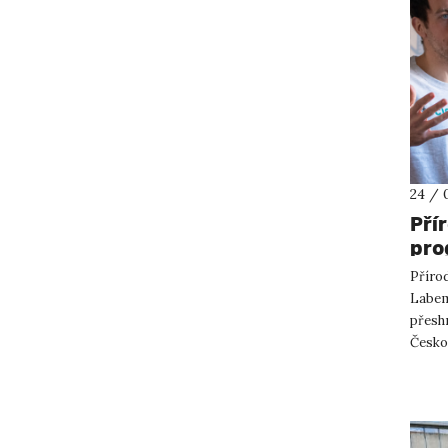
24 / 
Pří
pro
pře
Přírod
par
Labem 
přesh
Česko
projek