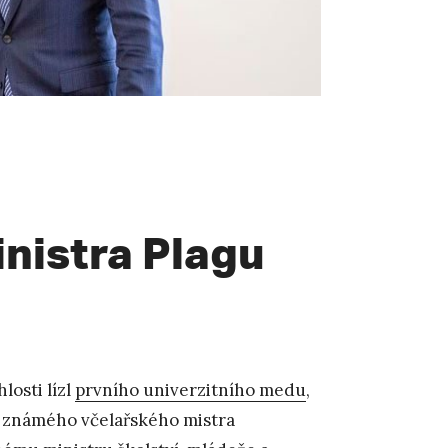
inistra Plagu
losti lízl
prvního univerzitního medu
,
ce známého včelařského mistra