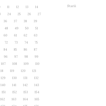
Starší
0
11
12
13
14
3
24
25
26
27
36
37
38
39
48
49
50
51
60
61
62
63
72
73
74
75
84
85
86
87
96
97
98
99
107
108
109
110
118
119
120
121
129
130
131
132
140
141
142
143
151
152
153
154
162
163
164
165