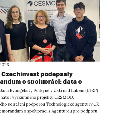
 2026
 Czechinvest podepsaly
ndum o spolupráci: data o
atelském prostředí posílí
 Jana Evangelisty Purkyně v Ústí nad Labem (UJEP)
m CESMOD
dinátor výzkumného projektu CESMOD,
ého se státní podporou Technologické agentury ČR,
emorandum o spolupráci s Agenturou pro podporu
 investic CzechInve...