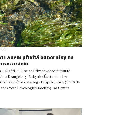
 2026
ad Labem přivítá odborníky na
 řas a sinic
.–25. září 2026 se na Přírodovědecké fakultě
 Jana Evangelisty Purkyně v Ústí nad Labem
67. setkání České algologické společnosti (The 67th
 the Czech Phycological Society). Do Centra
ných a technickýc...