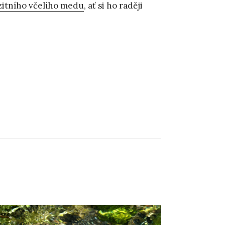
zitního včelího medu
, ať si ho raději