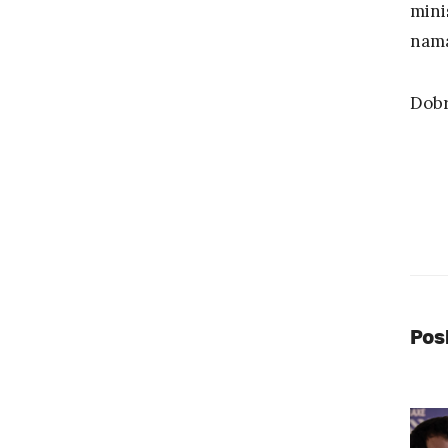
mini
nama
Dobr
Pos