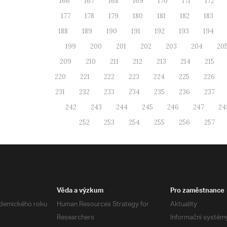
166
167
168
169
170
171
172
177
178
179
180
181
182
183
188
189
190
191
192
193
194
199
200
201
202
203
204
20
209
210
211
212
213
214
215
220
221
222
223
224
225
226
231
232
233
234
235
236
237
242
243
244
245
246
247
24
252
253
254
255
256
257
Věda a výzkum
Pro zaměstnance
demického roku
Human Resources Strategy for
Aktuality
Researchers
Informační systém