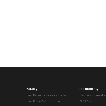
Fakulty
Pro studenty
Fakulta sociálně ekonomická
Harmonogram aka
Fakulta umění a designu
IS STAG