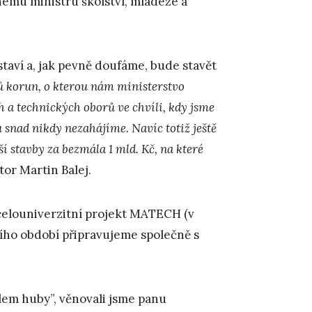
nému ministru školství, mládeže a
taví a, jak pevně doufáme, bude stavět
nů korun, o kterou nám ministerstvo
h a technických oborů ve chvíli, kdy jsme
bu snad nikdy nezahájíme. Navíc totiž ještě
stavby za bezmála 1 mld. Kč, na které
tor Martin Balej.
 celouniverzitní projekt MATECH (v
cího období připravujeme společně s
lem huby”, věnovali jsme panu