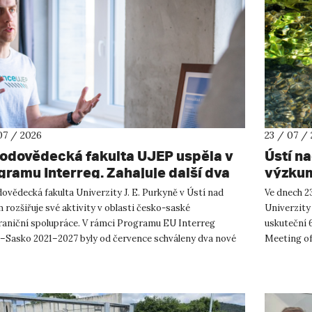
07 / 2026
23 / 07 /
rodovědecká fakulta UJEP uspěla v
Ústí n
gramu Interreg. Zahajuje další dva
výzkum
shraniční projekty se saskými
ovědecká fakulta Univerzity J. E. Purkyně v Ústí nad
Ve dnech 23
tnery
rozšiřuje své aktivity v oblasti česko-saské
Univerzity
raniční spolupráce. V rámci Programu EU Interreg
uskuteční 
–Sasko 2021–2027 byly od července schváleny dva nové
Meeting of
ty, které propojí české ...
přírodověd