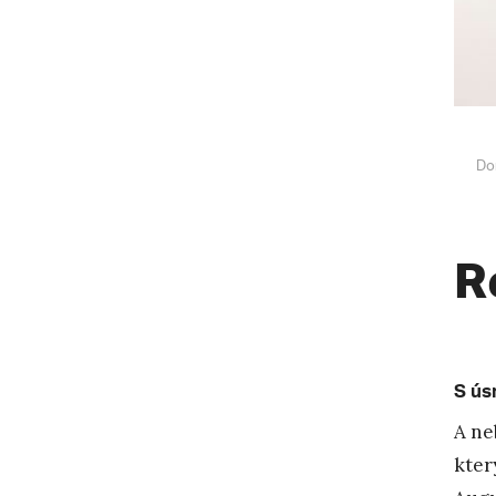
Do
R
S ús
A ne
kter