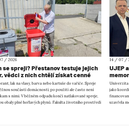
07 / 2026
14 / 07 /
 se spreji? Přestanov testuje jejich
UJEP a
, vědci z nich chtějí získat cenné
memora
y
podnik
ant, lak na vlasy, barva nebo kartuše do vařiče. Spreje
Univerzita
výzku
ěžnou součástí domácností, po použití ale často není
jako koor
 kam s nimi. V běžném odpadu končí natlakované spreje,
financovan
ou obaly plné hořlavých plynů. Fakulta životního prostředí
uzavřela m
podnikání a