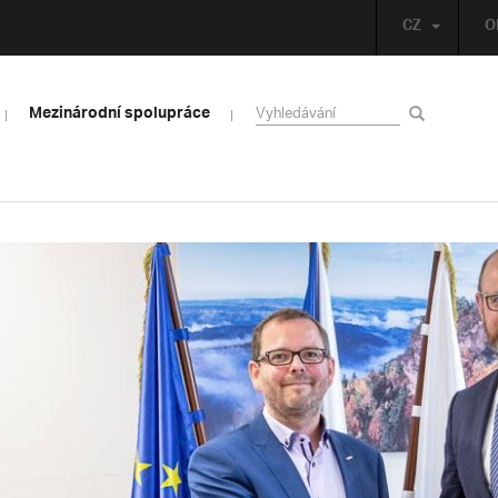
CZ
O
Mezinárodní spolupráce