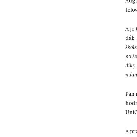
Augu
tělo
A je
dál: 
škol
po še
díky
máme
Pan 
hodn
UniC
A pr