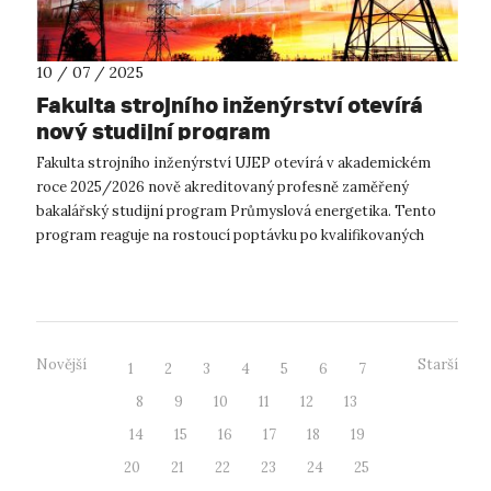
10 / 07 / 2025
Fakulta strojního inženýrství otevírá
nový studijní program
Fakulta strojního inženýrství UJEP otevírá v akademickém
roce 2025/2026 nově akreditovaný profesně zaměřený
bakalářský studijní program Průmyslová energetika. Tento
program reaguje na rostoucí poptávku po kvalifikovaných
odbornících v oblasti energetik...
Novější
Starší
1
2
3
4
5
6
7
8
9
10
11
12
13
14
15
16
17
18
19
20
21
22
23
24
25