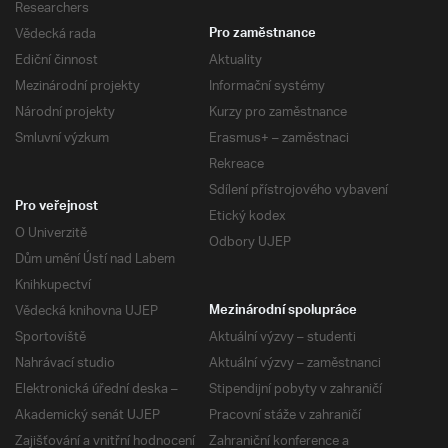
Researchers
Vědecká rada
Pro zaměstnance
Ediční činnost
Aktuality
Mezinárodní projekty
Informační systémy
Národní projekty
Kurzy pro zaměstnance
Smluvní výzkum
Erasmus+ – zaměstnaci
Rekreace
Sdílení přístrojového vybavení
Pro veřejnost
Etický kodex
O Univerzitě
Odbory UJEP
Dům umění Ústí nad Labem
Knihkupectví
Vědecká knihovna UJEP
Mezinárodní spolupráce
Sportoviště
Aktuální výzvy – studenti
Nahrávací studio
Aktuální výzvy – zaměstnanci
Elektronická úřední deska –
Stipendijní pobyty v zahraničí
Akademický senát UJEP
Pracovní stáže v zahraničí
Zajišťování a vnitřní hodnocení
Zahraniční konference a