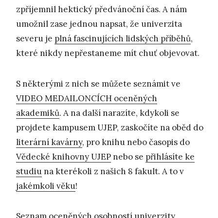
zpříjemnil hektický předvánoční čas. A nám
umožnil zase jednou napsat, že univerzita
severu je
plná fascinujících lidských příběhů
,
které nikdy nepřestaneme mít chuť objevovat.
S některými z nich se můžete seznámit ve
VIDEO MEDAILONCÍCH oceněných
akademiků
. A na další narazíte, kdykoli se
projdete kampusem UJEP, zaskočíte na oběd do
literární kavárny
, pro knihu nebo časopis do
Vědecké knihovny UJEP
nebo se
přihlásíte ke
studiu
na kterékoli z našich 8 fakult. A to v
jakémkoli věku
!
Seznam oceněných osobností univerzity