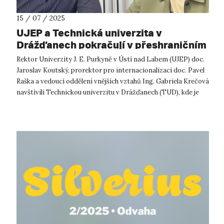
15 / 07 / 2025
UJEP a Technická univerzita v
Drážďanech pokračují v přeshraničním
strategickém partnerství
Rektor Univerzity J. E. Purkyně v Ústí nad Labem (UJEP) doc.
Jaroslav Koutský, prorektor pro internacionalizaci doc. Pavel
Raška a vedoucí oddělení vnějších vztahů Ing. Gabriela Krečová
navštívili Technickou univerzitu v Drážďanech (TUD), kde je
přivít...