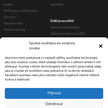
kvality
semináře
Konkurzy a volné pozice
Silverius
Další pracoviště
Napsali o nás
Centrum Informatiky
Tiskové zprávy
Vědecká knihovna UJEP
Správa kolejí a menz
Správa souhlasu se soubory
Univerzitní centrum podpory
Pro absolventy
cookie
Klub absolventů
Abychom mohli poskytovat co nejlepší zážitky, používáme technologie,
Silverius
jako jsou soubory cookie, které ukládají informace o zařízení a/nebo k nim
Pro uchazeče
přistupují. Souhlas s těmito technologiemi nám umožní zpracovávat údaje,
Přijímací řízení
jako je chování při prohlížení nebo jedinečné ID na těchto stránkách.
Neudělení souhlasu nebo jeho odvolání může negativně ovlivnit některé
E-prihlaska
Ochrana soukromí
funkce a vlastnosti.
Podmínky přijímacího řízení
Přípravné kurzy
Přijmout
Odmítnout