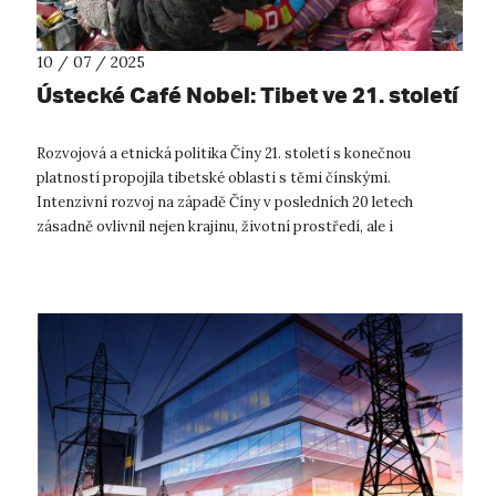
10 / 07 / 2025
Ústecké Café Nobel: Tibet ve 21. století
Rozvojová a etnická politika Číny 21. století s konečnou
platností propojila tibetské oblasti s těmi čínskými.
Intenzivní rozvoj na západě Číny v posledních 20 letech
zásadně ovlivnil nejen krajinu, životní prostředí, ale i
každodenní život Tibeťanů. V...