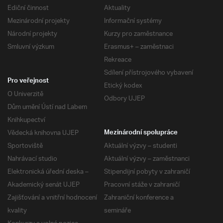
Ediční činnost
Aktuality
Mezinárodní projekty
Informační systémy
Národní projekty
Kurzy pro zaměstnance
Smluvní výzkum
Erasmus+ – zaměstnaci
Rekreace
Sdílení přístrojového vybavení
Pro veřejnost
Etický kodex
O Univerzitě
Odbory UJEP
Dům umění Ústí nad Labem
Knihkupectví
Vědecká knihovna UJEP
Mezinárodní spolupráce
Sportoviště
Aktuální výzvy – studenti
Nahrávací studio
Aktuální výzvy – zaměstnanci
Elektronická úřední deska –
Stipendijní pobyty v zahraničí
Akademický senát UJEP
Pracovní stáže v zahraničí
Zajišťování a vnitřní hodnocení
Zahraniční konference a
kvality
semináře