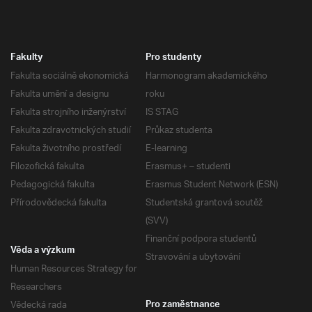
Fakulty
Pro studenty
Fakulta sociálně ekonomická
Harmonogram akademického
Fakulta umění a designu
roku
Fakulta strojního inženýrství
IS STAG
Fakulta zdravotnických studií
Průkaz studenta
Fakulta životního prostředí
E-learning
Filozofická fakulta
Erasmus+ – studenti
Pedagogická fakulta
Erasmus Student Network (ESN)
Přírodovědecká fakulta
Studentská grantová soutěž
(SVV)
Finanční podpora studentů
Věda a výzkum
Stravování a ubytování
Human Resources Strategy for
Researchers
Vědecká rada
Pro zaměstnance