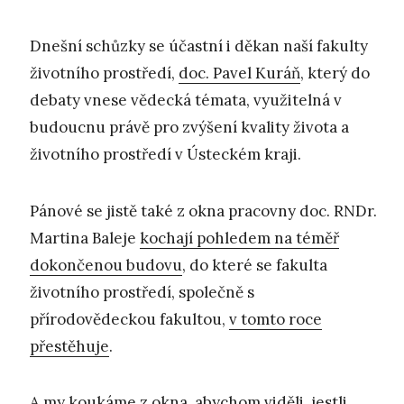
Dnešní schůzky se účastní i děkan naší fakulty
životního prostředí,
doc. Pavel Kuráň
, který do
debaty vnese vědecká témata, využitelná v
budoucnu právě pro zvýšení kvality života a
životního prostředí v Ústeckém kraji.
Pánové se jistě také z okna pracovny doc. RNDr.
Martina Baleje
kochají pohledem na téměř
dokončenou budovu
, do které se fakulta
životního prostředí, společně s
přírodovědeckou fakultou,
v tomto roce
přestěhuje
.
A my koukáme z okna, abychom viděli, jestli