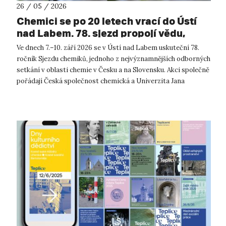
26 / 05 / 2026
Chemici se po 20 letech vrací do Ústí
nad Labem. 78. sjezd propojí vědu,
vzdělávání i průmysl.
Ve dnech 7.–10. září 2026 se v Ústí nad Labem uskuteční 78.
ročník Sjezdu chemiků, jednoho z nejvýznamnějších odborných
setkání v oblasti chemie v Česku a na Slovensku. Akci společně
pořádají Česká společnost chemická a Univerzita Jana
Evangelisty Purk...