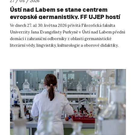
27 / 05 / 2026
Ústí nad Labem se stane centrem
evropské germanistiky. FF UJEP hostí
prestižní mezinárodní konferenci.
Ve dnech 27. až 30. května 2026 přivítá Filozofická fakulta
Univerzity Jana Evangelisty Purkyně v Ústí nad Labem přední
domácí i zahraniční odborníky z oblasti germanistické
literární vědy, lingvistiky, kulturologie a oborové didaktiky.
Katedra germani...