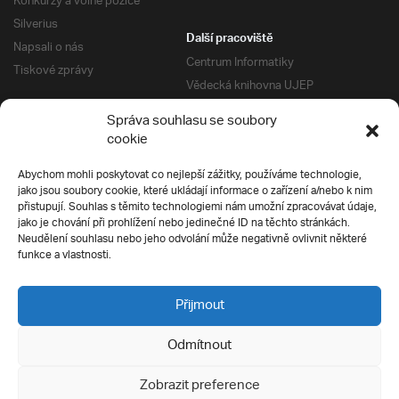
Konkurzy a volné pozice
Silverius
Další pracoviště
Napsali o nás
Centrum Informatiky
Tiskové zprávy
Vědecká knihovna UJEP
Správa kolejí a menz
Správa souhlasu se soubory
Univerzitní centrum podpory
Pro absolventy
cookie
Klub absolventů
Abychom mohli poskytovat co nejlepší zážitky, používáme technologie,
Silverius
jako jsou soubory cookie, které ukládají informace o zařízení a/nebo k nim
Pro uchazeče
přistupují. Souhlas s těmito technologiemi nám umožní zpracovávat údaje,
Přijímací řízení
jako je chování při prohlížení nebo jedinečné ID na těchto stránkách.
Neudělení souhlasu nebo jeho odvolání může negativně ovlivnit některé
E-prihlaska
Ochrana soukromí
funkce a vlastnosti.
Podmínky přijímacího řízení
Přípravné kurzy
Přijmout
Odmítnout
Všechna práva vyhrazena
Zobrazit preference