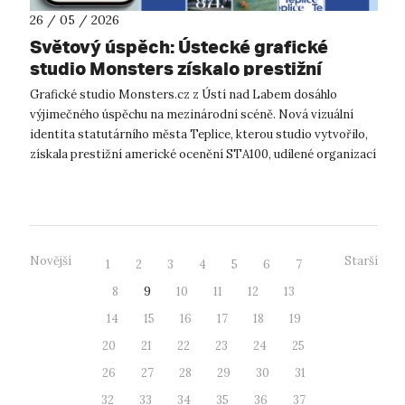
26 / 05 / 2026
Světový úspěch: Ústecké grafické
studio Monsters získalo prestižní
ocenění STA100 v Chicagu za novou
Grafické studio Monsters.cz z Ústí nad Labem dosáhlo
vizuální identitu Teplic. Stojí za nimi
výjimečného úspěchu na mezinárodní scéně. Nová vizuální
akademici z UJEP
identita statutárního města Teplice, kterou studio vytvořilo,
získala prestižní americké ocenění STA100, udílené organizací
The Society of Typo...
Novější
Starší
1
2
3
4
5
6
7
8
9
10
11
12
13
14
15
16
17
18
19
20
21
22
23
24
25
26
27
28
29
30
31
32
33
34
35
36
37