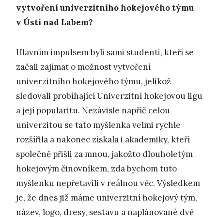
vytvoření univerzitního hokejového týmu
v Ústí nad Labem?
Hlavním impulsem byli sami studenti, kteří se
začali zajímat o možnost vytvoření
univerzitního hokejového týmu, jelikož
sledovali probíhající Univerzitní hokejovou ligu
a její popularitu. Nezávisle napříč celou
univerzitou se tato myšlenka velmi rychle
rozšířila a nakonec získala i akademiky, kteří
společně přišli za mnou, jakožto dlouholetým
hokejovým činovníkem, zda bychom tuto
myšlenku nepřetavili v reálnou věc. Výsledkem
je, že dnes již máme univerzitní hokejový tým,
název, logo, dresy, sestavu a naplánované dvě