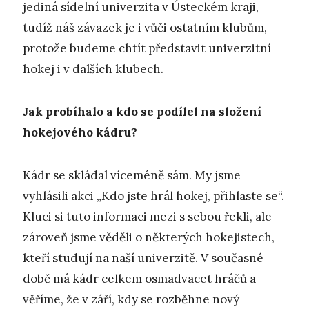
jediná sídelní univerzita v Ústeckém kraji,
tudíž náš závazek je i vůči ostatním klubům,
protože budeme chtít představit univerzitní
hokej i v dalších klubech.
Jak probíhalo a kdo se podílel na složení
hokejového kádru?
Kádr se skládal víceméně sám. My jsme
vyhlásili akci „Kdo jste hrál hokej, přihlaste se“.
Kluci si tuto informaci mezi s sebou řekli, ale
zároveň jsme věděli o některých hokejistech,
kteří studují na naší univerzitě. V současné
době má kádr celkem osmadvacet hráčů a
věříme, že v září, kdy se rozběhne nový