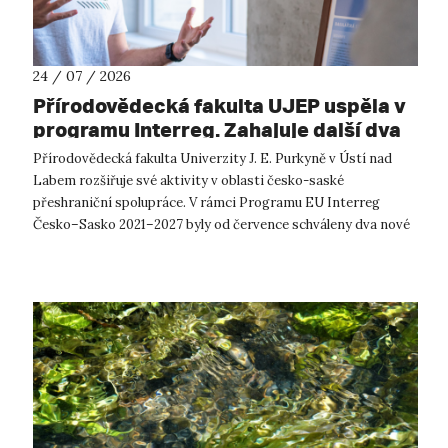
24 / 07 / 2026
Přírodovědecká fakulta UJEP uspěla v
programu Interreg. Zahajuje další dva
přeshraniční projekty se saskými
Přírodovědecká fakulta Univerzity J. E. Purkyně v Ústí nad
partnery
Labem rozšiřuje své aktivity v oblasti česko-saské
přeshraniční spolupráce. V rámci Programu EU Interreg
Česko–Sasko 2021–2027 byly od července schváleny dva nové
projekty, které propojí české ...