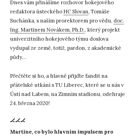
Dnes vám přinášíme rozhovor hokejového
redaktora ústeckého
HC Slovan
, Tomáše
Suchánka, s naším prorektorem pro vědu,
doc.
Ing. Martinem Novákem, Ph.D.
, který projekt
univerzitního hokejového týmu doslova
vydupal ze země, totiž, pardon, z akademické
půdy…
Přečtěte si ho, a hlavně přijďte fandit na
přátelské utkání s TU Liberec, které se u nás v
Ústí nad Labem, na Zimním stadionu, odehraje
24. března 2020!
🏒🏒🏒
Martine, co bylo hlavním impulsem pro