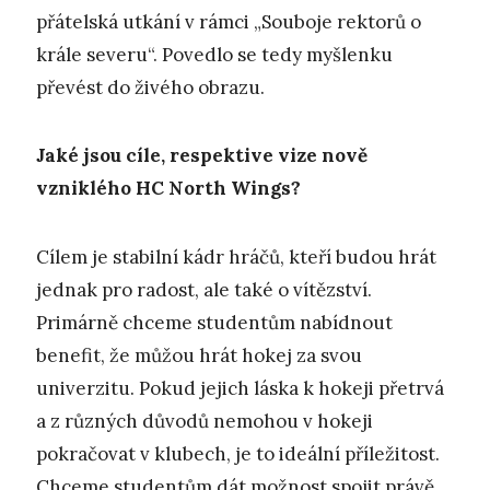
přátelská utkání v rámci „Souboje rektorů o
krále severu“. Povedlo se tedy myšlenku
převést do živého obrazu.
Jaké jsou cíle, respektive vize nově
vzniklého HC North Wings?
Cílem je stabilní kádr hráčů, kteří budou hrát
jednak pro radost, ale také o vítězství.
Primárně chceme studentům nabídnout
benefit, že můžou hrát hokej za svou
univerzitu. Pokud jejich láska k hokeji přetrvá
a z různých důvodů nemohou v hokeji
pokračovat v klubech, je to ideální příležitost.
Chceme studentům dát možnost spojit právě