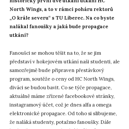
historicky první dvě utkání utkání HC
North Wings, a to v rámci poháru rektorů
„O krále severu
“ s TU Liberec. Na co byste
nalákal fanoušky a jaká bude propagace
utkání?
Fanoušci se mohou těšit na to, že se jim
představí v hokejovém utkání naši studenti, ale
samozřejmě bude připraven přestávkový
program, soutěže o ceny od HC North Wings,
diváci se budou bavit. Co se týče propagace,
aktuálně máme zřízené facebookové stránky,
instagramový účet, což je dnes alfa a omega
elektronické propagace. Od toho si slibujeme,
že naláká studenty, potažmo fanoušky. Dále