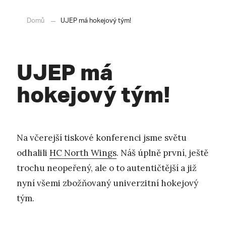
Domů
UJEP má hokejový tým!
UJEP má
hokejový tým!
Na včerejší tiskové konferenci jsme světu
odhalili
HC North Wings
. Náš úplně první, ještě
trochu neopeřený, ale o to autentičtější a již
nyní všemi zbožňovaný univerzitní hokejový
tým.