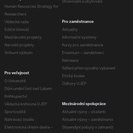
Stravování a ubytování
Human Resources Strategy for
Researchers
Vědecká rada
Pro zaměstnance
Ediční činnost
Aktuality
Mezinárodní projekty
Informační systémy
Národní projekty
Kurzy pro zaměstnance
Smluvní výzkum
Erasmus+ – zaměstnaci
Rekreace
Sdílení přístrojového vybavení
Pro veřejnost
Etický kodex
O Univerzitě
Odbory UJEP
Dům umění Ústí nad Labem
Knihkupectví
Vědecká knihovna UJEP
Mezinárodní spolupráce
Sportoviště
Aktuální výzvy – studenti
Nahrávací studio
Aktuální výzvy – zaměstnanci
Elektronická úřední deska –
Stipendijní pobyty v zahraničí