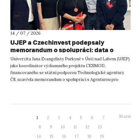
14 / 07 / 2026
UJEP a Czechinvest podepsaly
memorandum o spolupráci: data o
podnikatelském prostředí posílí
Univerzita Jana Evangelisty Purkyně v Ústí nad Labem (UJEP)
výzkum CESMOD
jako koordinátor výzkumného projektu CESMOD,
financovaného se státní podporou Technologické agentury
ČR, uzavřela memorandum o spolupráci s Agenturou pro
podporu podnikání a investic CzechInve...
Starší
1
2
3
4
5
6
7
8
9
10
11
12
13
14
15
16
17
18
19