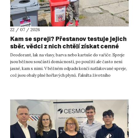
22 / 07 / 2026
Kam se spreji? Přestanov testuje jejich
sběr, vědci z nich chtějí získat cenné
kovy
Deodorant, lak na vlasy, barva nebo kartuše do vařiče. Spreje
jsou běžnou součástí domácností, po použití ale často není
jasné, kam s nimi. V běžném odpadu končí natlakované spreje,
což jsou obaly plné hořlavých plynů. Fakulta životního
prostředí UJ...