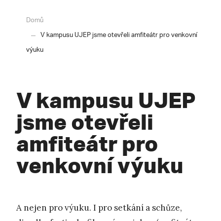
Domů
V kampusu UJEP jsme otevřeli amfiteátr pro venkovní
výuku
V kampusu UJEP
jsme otevřeli
amfiteátr pro
venkovní výuku
A nejen pro výuku. I pro setkání a schůze,