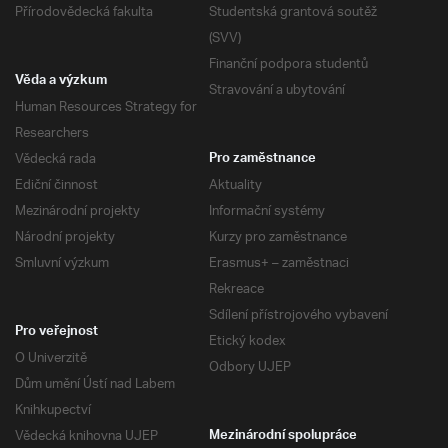
Přírodovědecká fakulta
Studentská grantová soutěž
(SVV)
Finanční podpora studentů
Věda a výzkum
Stravování a ubytování
Human Resources Strategy for
Researchers
Vědecká rada
Pro zaměstnance
Ediční činnost
Aktuality
Mezinárodní projekty
Informační systémy
Národní projekty
Kurzy pro zaměstnance
Smluvní výzkum
Erasmus+ – zaměstnaci
Rekreace
Sdílení přístrojového vybavení
Pro veřejnost
Etický kodex
O Univerzitě
Odbory UJEP
Dům umění Ústí nad Labem
Knihkupectví
Vědecká knihovna UJEP
Mezinárodní spolupráce