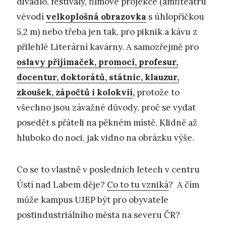
divadlo, festivaly, filmové projekce (amfiteátru
vévodí
velkoplošná obrazovka
s úhlopříčkou
5,2 m) nebo třeba jen tak, pro piknik a kávu z
přilehlé Literární kavárny. A samozřejmě pro
oslavy přijímaček, promocí, profesur,
docentur, doktorátů, státnic, klauzur,
zkoušek, zápočtů i kolokvií
,
protože to
všechno jsou závažné důvody, proč se vydat
posedět s přáteli na pěkném místě. Klidně až
hluboko do noci, jak vidno na obrázku výše.
Co se to vlastně v posledních letech v centru
Ústí nad Labem děje?
Co to tu vzniká
? A čím
může kampus UJEP být pro obyvatele
postindustriálního města na severu ČR?