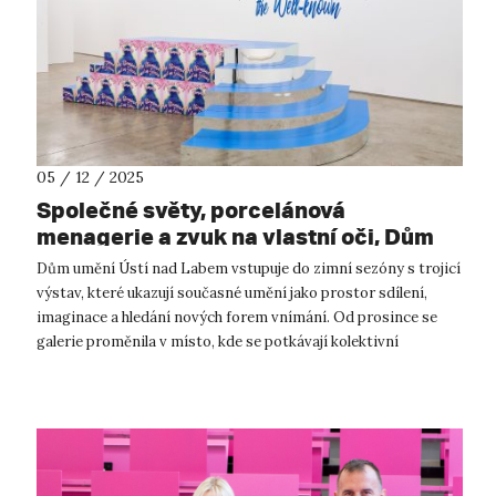
05 / 12 / 2025
Společné světy, porcelánová
menagerie a zvuk na vlastní oči, Dům
umění Ústí nad Labem otevírá 3 nové
Dům umění Ústí nad Labem vstupuje do zimní sezóny s trojicí
výstavy!
výstav, které ukazují současné umění jako prostor sdílení,
imaginace a hledání nových forem vnímání. Od prosince se
galerie proměnila v místo, kde se potkávají kolektivní
umělecké praxe, porce...