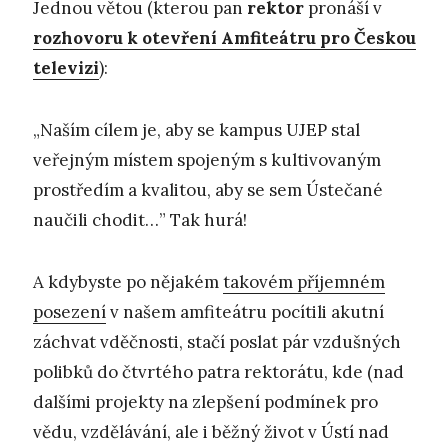
Jednou větou (kterou pan
rektor
pronáší v
rozhovoru k otevření Amfiteátru pro Českou
televizi
):
„Naším cílem je, aby se kampus UJEP stal
veřejným místem spojeným s kultivovaným
prostředím a kvalitou, aby se sem Ústečané
naučili chodit…” Tak hurá!
A kdybyste po nějakém
takovém příjemném
posezení
v našem amfiteátru pocítili akutní
záchvat vděčnosti, stačí poslat pár vzdušných
polibků do čtvrtého patra rektorátu, kde (nad
dalšími projekty na zlepšení podmínek pro
vědu, vzdělávání, ale i běžný život v Ústí nad