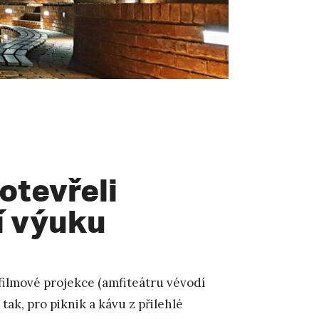
otevřeli
í výuku
, filmové projekce (amfiteátru vévodí
tak, pro piknik a kávu z přilehlé