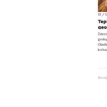
13 / 
Tep
geo
Železi
geolo
Günth
května
mimo j
Nověj