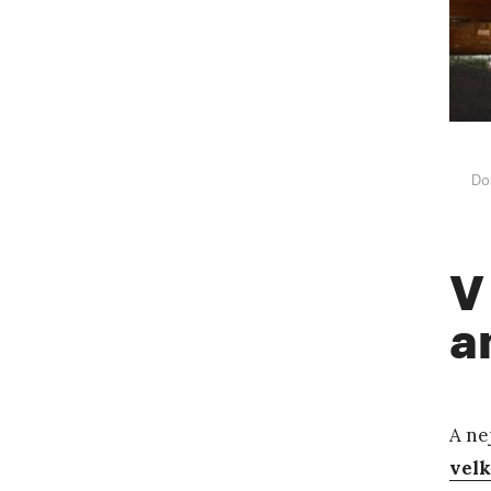
Do
V
a
A ne
velk