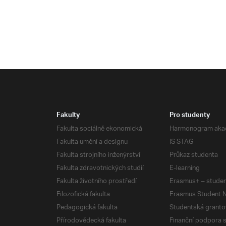
Fakulty
Pro studenty
Fakulta sociálně ekonomická
Harmonogram aka
Fakulta umění a designu
IS STAG
Fakulta strojního inženýrství
Průkaz studenta
Fakulta zdravotnických studií
E-learning
Fakulta životního prostředí
Erasmus+ – studen
Filozofická fakulta
Erasmus Student N
Pedagogická fakulta
Studentská granto
Přírodovědecká fakulta
Finanční podpora 