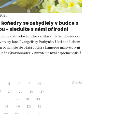
 2025
 koňadry se zabydlely v budce s
u – sledujte s námi přírodní
 online
odpory přírodovědného vzdělávání Přírodovědecké
iverzity Jana Evangelisty Purkyně v Ústí nad Labem
m oznamuje, že ptačí budka s kamerou má své první
 pár sýkor koňader. V hnízdě už nyní najdeme vylíhlá
Starší
0
11
12
13
14
3
24
25
26
27
36
37
38
39
48
49
50
51