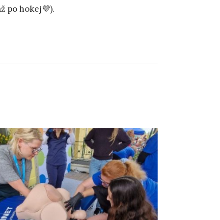
ž po hokej💜).