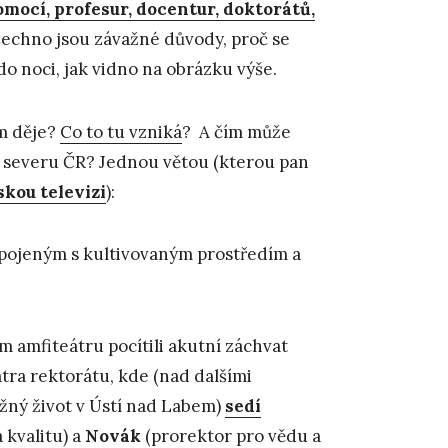
omocí, profesur, docentur, doktorátů,
šechno jsou závažné důvody, proč se
do noci, jak vidno na obrázku výše.
em děje?
Co to tu vzniká
? A čím může
a severu ČR? Jednou větou (kterou pan
kou televizi
):
spojeným s kultivovaným prostředím a
m amfiteátru pocítili akutní záchvat
atra rektorátu, kde (nad dalšími
ěžný život v Ústí nad Labem)
sedí
 kvalitu) a
Novák
(prorektor pro vědu a