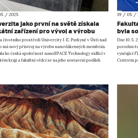
05 / 2025
19 / 05 /
erzita jako první na světě získala
Fakult
kátní zařízení pro vývoj a výrobu
byla s
ovlákenných membrán
porodn
a životního prostředí Univerzity J. E. Purkyně v Ústí nad
Dne 10. 5. 
 má nový přístroj na výrobu nanovlákenných membrán.
porodnictv
ula ho česká společnost nanoSPACE Technology sídlící v
vyučující F
ém kraji a fakultní vědci se na jeho sestavení podíleli.
Centrem po
přednášek z