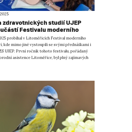
 2025
a zdravotnických studií UJEP
oučástí Festivalu moderního
ictví CPA Litoměřice
2025 probíhal v Litoměřicích Festival moderního
í, kde mimo jiné vystoupili se svými přednáškami i
ZS UJEP. První ročník tohoto festivalu, pořádaný
rodní asistence Litoměřice, byl plný zajímavých
...