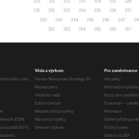
220
221
222
223
224
225
226
231
232
233
234
235
236
237
242
243
244
245
246
247
24
252
253
254
255
256
257
Věda a výzkum
Pro zaměstnance
demického roku
Human Resources Strategy for
Aktuality
Researchers
Informační systém
Vědecká rada
Kurzy pro zaměstn
Ediční činnost
Erasmus+ – zaměs
ti
Mezinárodní projekty
Rekreace
etwork (ESN)
Národní projekty
Sdílení přístrojov
vá soutěž (SVV)
Smluvní výzkum
Etický kodex
studentů
Odbory UJEP