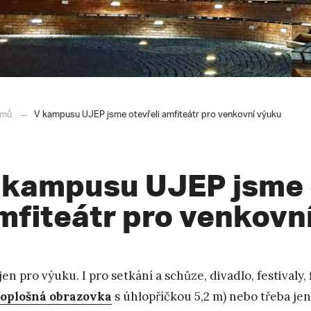
mů
V kampusu UJEP jsme otevřeli amfiteátr pro venkovní výuku
 kampusu UJEP jsme 
mfiteátr pro venkovn
jen pro výuku. I pro setkání a schůze, divadlo, festivaly
oplošná obrazovka
s úhlopříčkou 5,2 m) nebo třeba jen 