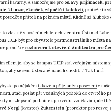
rární kavárny. A samozřejmě pro
oslavy přijímaček, pr
nic, klauzur, zkoušek, zápočtů i kolokvií
,
protože to v
t posedět s přáteli na pěkném místě. Klidně až hluboko 
e to vlastně v posledních letech v centru Ústí nad Lab
us UJEP být pro obyvatele postindustriálního města n
or
pronáší v
rozhovoru k otevření Amfiteátru pro Čes
ím cílem je, aby se kampus UJEP stal veřejným místem 
itou, aby se sem Ústečané naučili chodit…” Tak hurá!
ybyste po nějakém
takovém příjemném posezení
v naše
nosti, stačí poslat pár vzdušných polibků do čtvrtého p
ekty na zlepšení podmínek pro vědu, vzdělávání, ale i b
ové
Nergl
(kvestor),
Zukerstein
(prorektor pro rozvoj a