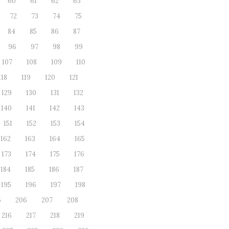
60
61
62
63
72
73
74
75
84
85
86
87
96
97
98
99
107
108
109
110
118
119
120
121
129
130
131
132
140
141
142
143
151
152
153
154
162
163
164
165
173
174
175
176
184
185
186
187
195
196
197
198
5
206
207
208
216
217
218
219