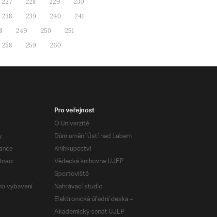
227
228
229
230
238
239
240
241
8
249
250
251
258
259
260
Pro veřejnost
O Univerzitě
y
Dům umění Ústí nad Labem
ance
Knihkupectví
tnaci
Vědecká knihovna UJEP
Sportoviště
ého vybavení
Nahrávací studio
Elektronická úřední deska –
Akademický senát UJEP