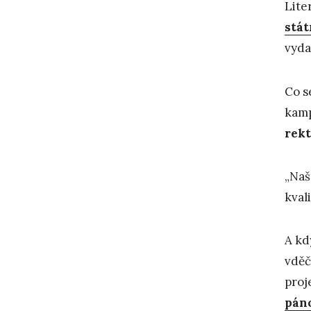
Lite
stát
vyda
Co s
kamp
rekt
„Naš
kval
A kd
vděč
proj
pán