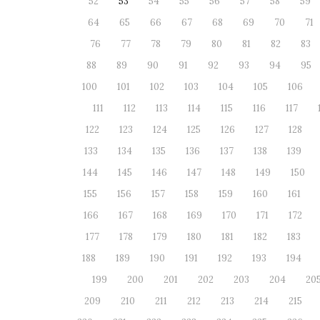
52
53
54
55
56
57
58
59
64
65
66
67
68
69
70
71
76
77
78
79
80
81
82
83
88
89
90
91
92
93
94
95
100
101
102
103
104
105
106
111
112
113
114
115
116
117
122
123
124
125
126
127
128
133
134
135
136
137
138
139
144
145
146
147
148
149
150
155
156
157
158
159
160
161
166
167
168
169
170
171
172
177
178
179
180
181
182
183
188
189
190
191
192
193
194
199
200
201
202
203
204
20
209
210
211
212
213
214
215