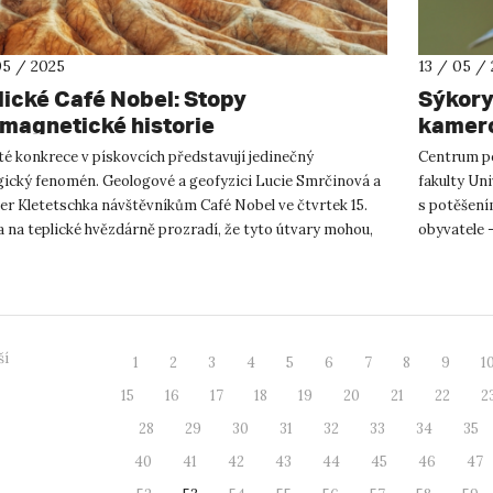
05 / 2025
13 / 05 /
lické Café Nobel: Stopy
Sýkory
magnetické historie
kamero
divadlo
té konkrece v pískovcích představují jedinečný
Centrum p
gický fenomén. Geologové a geofyzici Lucie Smrčinová a
fakulty Un
er Kletetschka návštěvníkům Café Nobel ve čtvrtek 15.
s potěšení
 na teplické hvězdárně prozradí, že tyto útvary mohou,
obyvatele –
iné, uchováva...
ptáčata! ...
ší
1
2
3
4
5
6
7
8
9
1
15
16
17
18
19
20
21
22
2
28
29
30
31
32
33
34
35
40
41
42
43
44
45
46
47