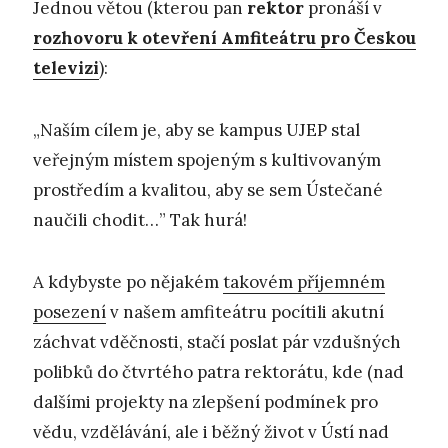
Jednou větou (kterou pan
rektor
pronáší v
rozhovoru k otevření Amfiteátru pro Českou
televizi
):
„Naším cílem je, aby se kampus UJEP stal
veřejným místem spojeným s kultivovaným
prostředím a kvalitou, aby se sem Ústečané
naučili chodit…” Tak hurá!
A kdybyste po nějakém
takovém příjemném
posezení
v našem amfiteátru pocítili akutní
záchvat vděčnosti, stačí poslat pár vzdušných
polibků do čtvrtého patra rektorátu, kde (nad
dalšími projekty na zlepšení podmínek pro
vědu, vzdělávání, ale i běžný život v Ústí nad