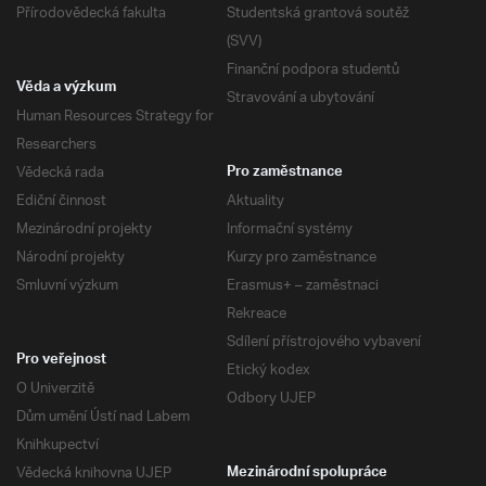
Přírodovědecká fakulta
Studentská grantová soutěž
(SVV)
Finanční podpora studentů
Věda a výzkum
Stravování a ubytování
Human Resources Strategy for
Researchers
Vědecká rada
Pro zaměstnance
Ediční činnost
Aktuality
Mezinárodní projekty
Informační systémy
Národní projekty
Kurzy pro zaměstnance
Smluvní výzkum
Erasmus+ – zaměstnaci
Rekreace
Sdílení přístrojového vybavení
Pro veřejnost
Etický kodex
O Univerzitě
Odbory UJEP
Dům umění Ústí nad Labem
Knihkupectví
Vědecká knihovna UJEP
Mezinárodní spolupráce