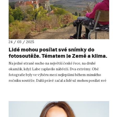
24 / 03 / 2025
Lidé mohou posílat své snímky do
fotosoutěže. Tématem je Země a klima.
Z nejlepších vznikne na UJEP výstava
Na jedné straně sucho na největší české řece, na druhé
okamžik, když Labe zaplavilo nábřeží. Dva extrémy. Obě
fotografie byly ve výběru mezi nejlepšími během minulého
ročníku soutěže. Další právě začal a lidé už mohou posílat své
fotografie. „Soutě...