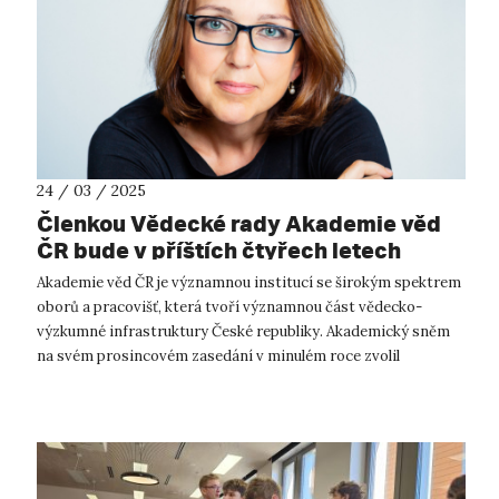
24 / 03 / 2025
Členkou Vědecké rady Akademie věd
ČR bude v příštích čtyřech letech
emeritní děkanka FF UJEP prof.
Akademie věd ČR je významnou institucí se širokým spektrem
Michaela Hrubá
oborů a pracovišť, která tvoří významnou část vědecko-
výzkumné infrastruktury České republiky. Akademický sněm
na svém prosincovém zasedání v minulém roce zvolil
kandidáta na nového předsedu pr...