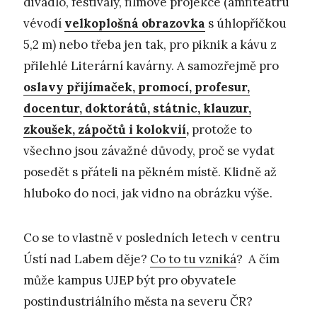
divadlo, festivaly, filmové projekce (amfiteátru
vévodí
velkoplošná obrazovka
s úhlopříčkou
5,2 m) nebo třeba jen tak, pro piknik a kávu z
přilehlé Literární kavárny. A samozřejmě pro
oslavy přijímaček, promocí, profesur,
docentur, doktorátů, státnic, klauzur,
zkoušek, zápočtů i kolokvií
,
protože to
všechno jsou závažné důvody, proč se vydat
posedět s přáteli na pěkném místě. Klidně až
hluboko do noci, jak vidno na obrázku výše.
Co se to vlastně v posledních letech v centru
Ústí nad Labem děje?
Co to tu vzniká
? A čím
může kampus UJEP být pro obyvatele
postindustriálního města na severu ČR?