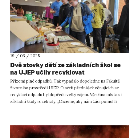
19 / 03 / 2025
Dvě stovky dětí ze základních škol se
na UJEP učily recyklovat
Přízemí plné odpadků. Tak vypadalo dopoledne na Fakultě
životního prostředí UJEP. O sérii přednášek věnujících se
recyklaci odpadu byl dopředu velký zájem. Všechna místa si
základní školy rozebraly. „Chceme, aby nám žáci pomohli
s recyklací v naší o...