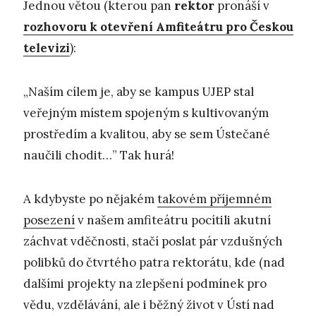
Jednou větou (kterou pan
rektor
pronáší v
rozhovoru k otevření Amfiteátru pro Českou
televizi
):
„Naším cílem je, aby se kampus UJEP stal
veřejným místem spojeným s kultivovaným
prostředím a kvalitou, aby se sem Ústečané
naučili chodit…” Tak hurá!
A kdybyste po nějakém
takovém příjemném
posezení
v našem amfiteátru pocítili akutní
záchvat vděčnosti, stačí poslat pár vzdušných
polibků do čtvrtého patra rektorátu, kde (nad
dalšími projekty na zlepšení podmínek pro
vědu, vzdělávání, ale i běžný život v Ústí nad