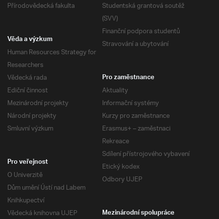
Přírodovědecká fakulta
Studentská grantová soutěž
(SVV)
Finanční podpora studentů
Věda a výzkum
Stravování a ubytování
Human Resources Strategy for
Researchers
Vědecká rada
Pro zaměstnance
Ediční činnost
Aktuality
Mezinárodní projekty
Informační systémy
Národní projekty
Kurzy pro zaměstnance
Smluvní výzkum
Erasmus+ – zaměstnaci
Rekreace
Sdílení přístrojového vybavení
Pro veřejnost
Etický kodex
O Univerzitě
Odbory UJEP
Dům umění Ústí nad Labem
Knihkupectví
Vědecká knihovna UJEP
Mezinárodní spolupráce