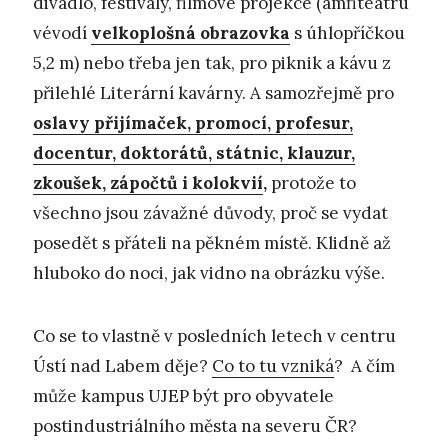
divadlo, festivaly, filmové projekce (amfiteátru
vévodí
velkoplošná obrazovka
s úhlopříčkou
5,2 m) nebo třeba jen tak, pro piknik a kávu z
přilehlé Literární kavárny. A samozřejmě pro
oslavy přijímaček, promocí, profesur,
docentur, doktorátů, státnic, klauzur,
zkoušek, zápočtů i kolokvií
,
protože to
všechno jsou závažné důvody, proč se vydat
posedět s přáteli na pěkném místě. Klidně až
hluboko do noci, jak vidno na obrázku výše.
Co se to vlastně v posledních letech v centru
Ústí nad Labem děje?
Co to tu vzniká
? A čím
může kampus UJEP být pro obyvatele
postindustriálního města na severu ČR?