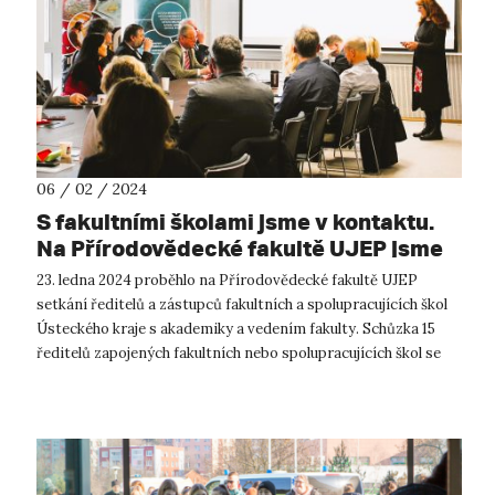
06 / 02 / 2024
S fakultními školami jsme v kontaktu.
Na Přírodovědecké fakultě UJEP jsme
se s nimi setkali koncem ledna
23. ledna 2024 proběhlo na Přírodovědecké fakultě UJEP
setkání ředitelů a zástupců fakultních a spolupracujících škol
Ústeckého kraje s akademiky a vedením fakulty. Schůzka 15
ředitelů zapojených fakultních nebo spolupracujících škol se
uskutečnila...