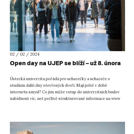
02 / 02 / 2024
Open day na UJEP se blíží – už 8. února
Ústecká univerzita pořádá pro uchazečky a uchazeče o
studium další dny otevřených dveří. Mají ještě v době
internetu smysl? Co jim může vstup do univerzitních budov
nabídnout víc, než pečlivě strukturované informace na www
stránkách? Právě atmosféru vy...