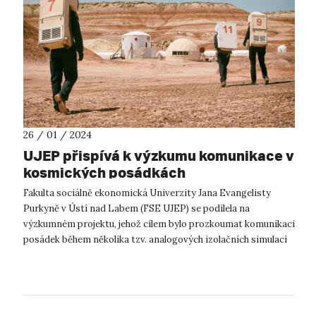
26 / 01 / 2024
UJEP přispívá k výzkumu komunikace v
kosmických posádkách
Fakulta sociálně ekonomická Univerzity Jana Evangelisty
Purkyně v Ústí nad Labem (FSE UJEP) se podílela na
výzkumném projektu, jehož cílem bylo prozkoumat komunikaci
posádek během několika tzv. analogových izolačních simulací
kosmických misí. Jedna z o...