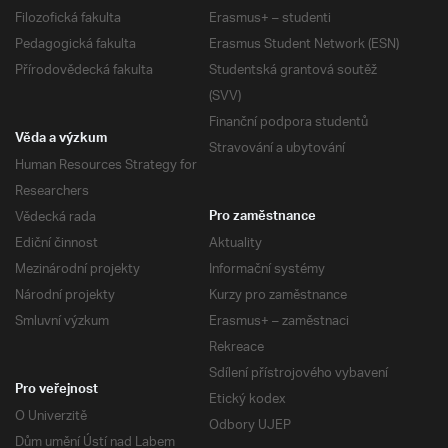
Filozofická fakulta
Erasmus+ – studenti
Pedagogická fakulta
Erasmus Student Network (ESN)
Přírodovědecká fakulta
Studentská grantová soutěž
(SVV)
Finanční podpora studentů
Věda a výzkum
Stravování a ubytování
Human Resources Strategy for
Researchers
Vědecká rada
Pro zaměstnance
Ediční činnost
Aktuality
Mezinárodní projekty
Informační systémy
Národní projekty
Kurzy pro zaměstnance
Smluvní výzkum
Erasmus+ – zaměstnaci
Rekreace
Sdílení přístrojového vybavení
Pro veřejnost
Etický kodex
O Univerzitě
Odbory UJEP
Dům umění Ústí nad Labem