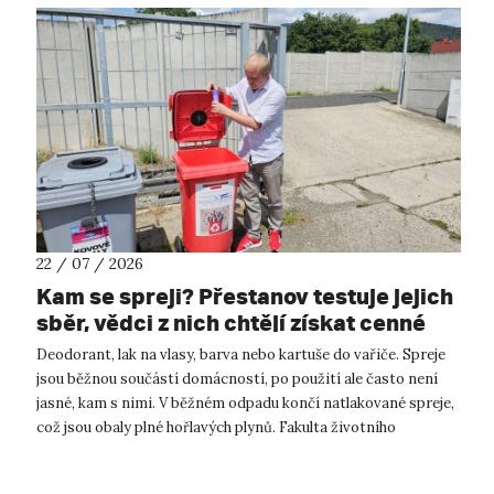
22 / 07 / 2026
Kam se spreji? Přestanov testuje jejich
sběr, vědci z nich chtějí získat cenné
kovy
Deodorant, lak na vlasy, barva nebo kartuše do vařiče. Spreje
jsou běžnou součástí domácností, po použití ale často není
jasné, kam s nimi. V běžném odpadu končí natlakované spreje,
což jsou obaly plné hořlavých plynů. Fakulta životního
prostředí UJ...