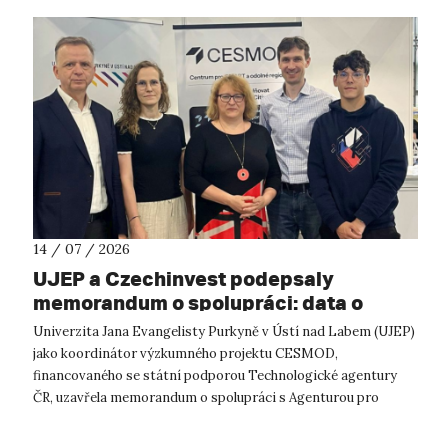
14 / 07 / 2026
UJEP a Czechinvest podepsaly
memorandum o spolupráci: data o
podnikatelském prostředí posílí
Univerzita Jana Evangelisty Purkyně v Ústí nad Labem (UJEP)
výzkum CESMOD
jako koordinátor výzkumného projektu CESMOD,
financovaného se státní podporou Technologické agentury
ČR, uzavřela memorandum o spolupráci s Agenturou pro
podporu podnikání a investic CzechInve...