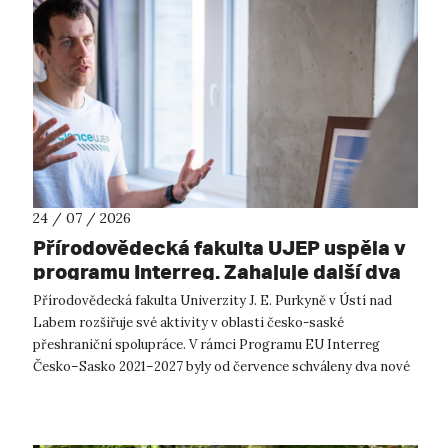
24 / 07 / 2026
Přírodovědecká fakulta UJEP uspěla v
programu Interreg. Zahajuje další dva
přeshraniční projekty se saskými
Přírodovědecká fakulta Univerzity J. E. Purkyně v Ústí nad
partnery
Labem rozšiřuje své aktivity v oblasti česko-saské
přeshraniční spolupráce. V rámci Programu EU Interreg
Česko–Sasko 2021–2027 byly od července schváleny dva nové
projekty, které propojí české ...