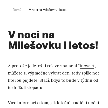
Domů
V noci na Milešovku i letos!
V noci na
Milešovku i letos!
A protože je letošní rok ve znamení “
inovací
“,
můžete si výjimečně vybrat den, tedy spíše noc,
kterou půjdete. Stačí, když to bude v týdnu od
6. do 15. listopadu.
Více informací o tom, jak letošní tradiční noční