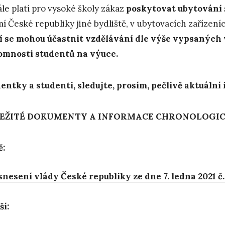
le platí pro vysoké školy zákaz
poskytovat ubytování
í České republiky jiné bydliště, v ubytovacích zařízení
í se mohou účastnit vzdělávání dle výše vypsaných 
omnosti studentů na výuce.
entky a studenti, sledujte, prosím, pečlivě aktuáln
EŽITÉ DOKUMENTY A INFORMACE CHRONOLOGI
ě:
nesení vlády České republiky ze dne 7. ledna 2021 č.
ší: