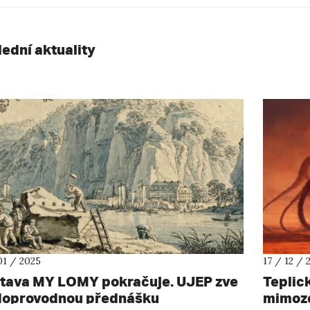
lední aktuality
01 / 2025
17 / 12 / 
tava MY LOMY pokračuje. UJEP zve
Teplic
doprovodnou přednášku
mimoz