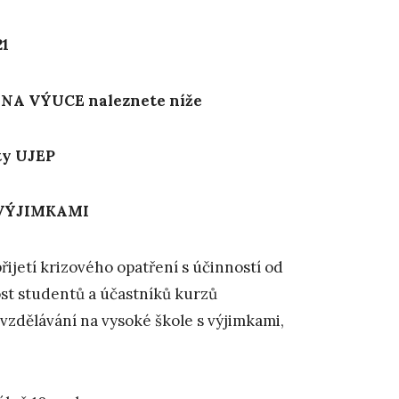
21
A VÝUCE naleznete níže
nty UJEP
s VÝJIMKAMI
řijetí krizového opatření s účinností od
ost studentů a účastníků kurzů
 vzdělávání na vysoké škole s výjimkami,