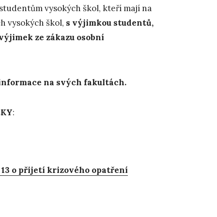
studentům vysokých škol, kteří mají na
ch vysokých škol,
s výjimkou studentů,
výjimek ze zákazu osobní
í informace na svých fakultách.
CKY
:
 13 o přijetí krizového opatření