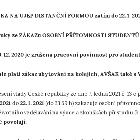
KA NA UJEP DISTANČNÍ FORMOU zatím do 22. 1. 20
imky ze ZÁKAZu OSOBNÍ PŘÍTOMNOSTI STUDENTŮ N
6. 12. 2020 je zrušena pracovní povinnost pro stude
le platí zákaz ubytování na kolejích, AVŠAK také 
sení vlády České republiky ze dne 7. ledna 2021 č. 13 o p
. 2021
do
22. 1. 2021
(do 23:59 h) zakazuje osobní přítomn
životního vzdělávání na výuce a zkouškách při studiu či
ré
povolují: