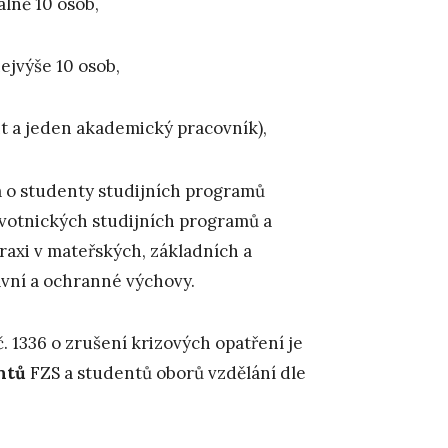
álně 10 osob,
ejvýše 10 osob,
t a jeden akademický pracovník),
ná o studenty studijních programů
ravotnických studijních programů a
raxi v mateřských, základních a
avní a ochranné výchovy.
 1336 o zrušení krizových opatření je
ntů
FZS a studentů oborů vzdělání dle