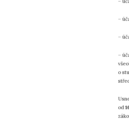
– úč
– úč
– úč
– úč
všeo
o st
stře
Usne
od
1
záko