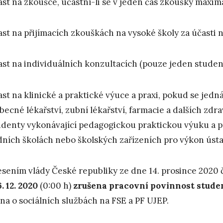
ast na zkoušce, účastní-li se v jeden čas zkoušky maxim
ast na přijímacích zkouškách na vysoké školy za účasti n
ast na individuálních konzultacích (pouze jeden studen
ast na klinické a praktické výuce a praxi, pokud se jed
becné lékařství, zubní lékařství, farmacie a dalších zd
udenty vykonávající pedagogickou praktickou výuku a p
dních školách nebo školských zařízeních pro výkon úst
sením vlády České republiky ze dne 14. prosince 2020 č.
6. 12. 2020
(0:00 h)
zrušena pracovní povinnost stude
na o sociálních službách na FSE a PF UJEP.