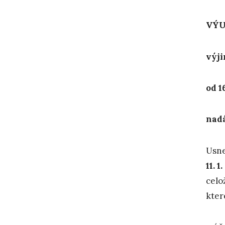
VÝU
výj
od 1
nadá
Usne
11. 1
celo
kte