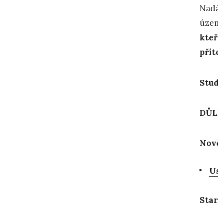
Nadá
územ
kteř
přít
Stud
DŮL
Nov
Us
Star