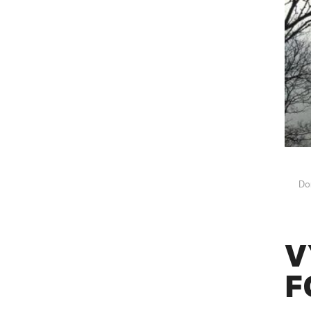
Do
V
F