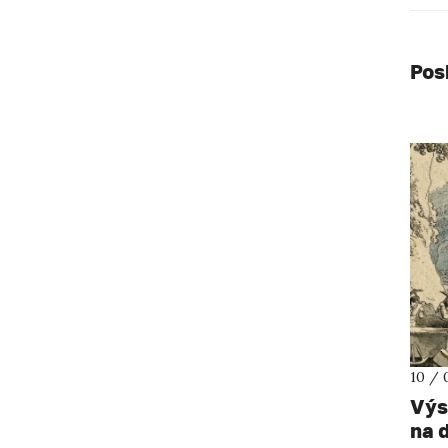
Pos
10 / 
Výs
na 