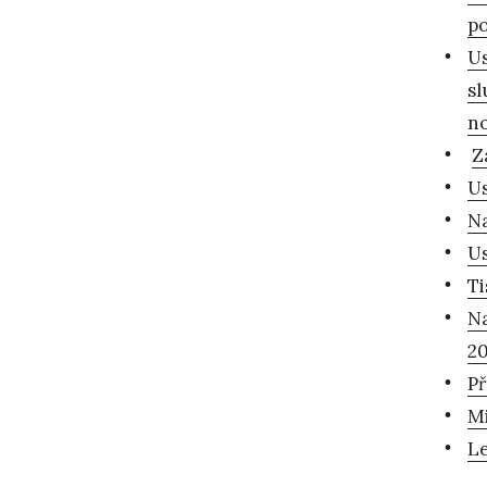
po
Us
sl
n
Z
Us
Na
Us
Ti
Na
2
Př
Mi
Le