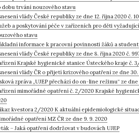
 dobu trvání nouzového stavu
nesení vlády České republiky ze dne 12. října 2020 č. 10
užeb a poskytování péče v zařízeních pro děti vyžadují
ouzového stavu
ákladní informace k pracovní povinnosti žáků a studen
nesení vlády České republiky ze dne 8. října 2020 č. 997
řízení Krajské hygienické stanice Ústeckého kraje č. 3
nesení vlády ČR o přijetí krizového opatření ze dne 30.
sková zpráva „UJEP přechází do on-line režimu“ ze dne 
řízení mimořádné opatření č. 2/2020 Krajské hygienick
020
íkaz kvestora 2/2020 K aktuální epidemiologické situaci
mořádné opatření MZ ČR ze dne 9. 9. 2020
ták – Jaká opatření dodržovat v budovách UJEP