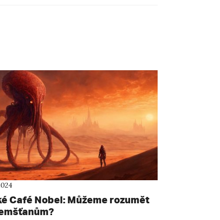
2024
ké Café Nobel: Můžeme rozumět
emšťanům?