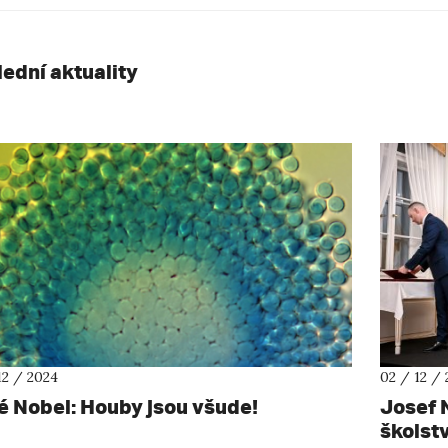
lední aktuality
12 / 2024
02 / 12 /
é Nobel: Houby jsou všude!
Josef 
školst