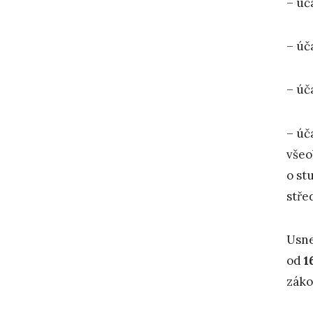
– úč
– úč
– úč
– úč
všeo
o st
stře
Usne
od
1
záko