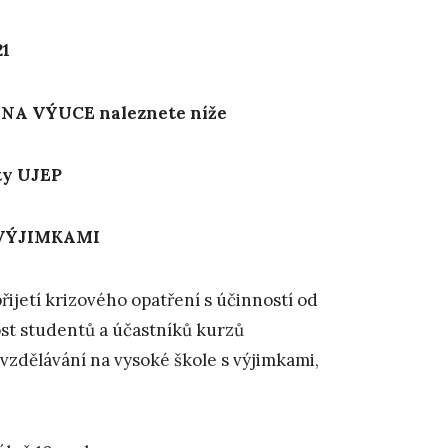
21
A VÝUCE naleznete níže
nty UJEP
s VÝJIMKAMI
řijetí krizového opatření s účinností od
ost studentů a účastníků kurzů
 vzdělávání na vysoké škole s výjimkami,