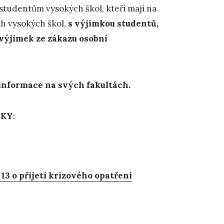
studentům vysokých škol, kteří mají na
ch vysokých škol,
s výjimkou studentů,
výjimek ze zákazu osobní
í informace na svých fakultách.
CKY
:
 13 o přijetí krizového opatření