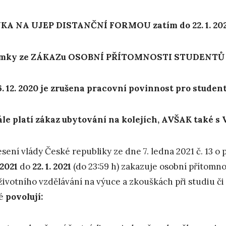
KA NA UJEP DISTANČNÍ FORMOU zatím do 22. 1. 20
imky ze ZÁKAZu OSOBNÍ PŘÍTOMNOSTI STUDENTŮ N
6. 12. 2020 je zrušena pracovní povinnost pro stude
le platí zákaz ubytování na kolejích, AVŠAK také 
sení vlády České republiky ze dne 7. ledna 2021 č. 13 o p
. 2021
do
22. 1. 2021
(do 23:59 h) zakazuje osobní přítomn
životního vzdělávání na výuce a zkouškách při studiu či
ré
povolují: