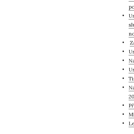
po
Us
sl
n
Z
Us
Na
Us
Ti
Na
2
Př
Mi
Le