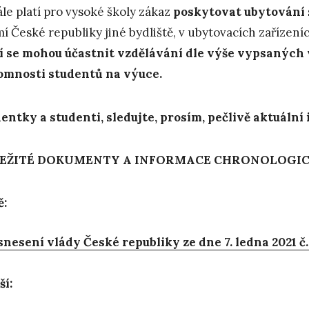
le platí pro vysoké školy zákaz
poskytovat ubytování
í České republiky jiné bydliště, v ubytovacích zařízení
í se mohou účastnit vzdělávání dle výše vypsaných 
omnosti studentů na výuce.
entky a studenti, sledujte, prosím, pečlivě aktuáln
EŽITÉ DOKUMENTY A INFORMACE CHRONOLOGI
ě:
nesení vlády České republiky ze dne 7. ledna 2021 č.
ší: