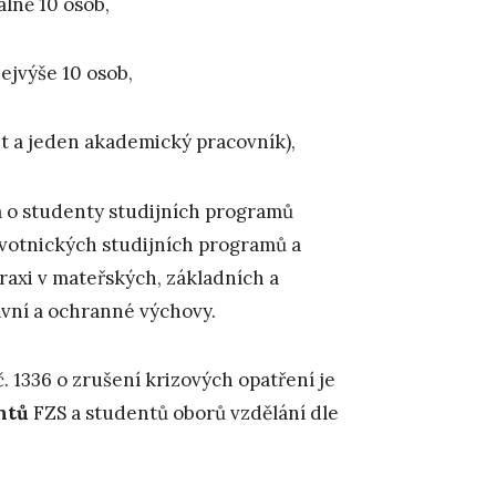
álně 10 osob,
ejvýše 10 osob,
t a jeden akademický pracovník),
ná o studenty studijních programů
ravotnických studijních programů a
raxi v mateřských, základních a
avní a ochranné výchovy.
 1336 o zrušení krizových opatření je
ntů
FZS a studentů oborů vzdělání dle