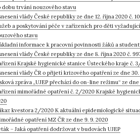
 dobu trvání nouzového stavu
nesení vlády České republiky ze dne 12. října 2020 č. 10
užeb a poskytování péče v zařízeních pro děti vyžadují
ouzového stavu
ákladní informace k pracovní povinnosti žáků a studen
nesení vlády České republiky ze dne 8. října 2020 č. 997
řízení Krajské hygienické stanice Ústeckého kraje č. 3
nesení vlády ČR o přijetí krizového opatření ze dne 30.
sková zpráva „UJEP přechází do on-line režimu“ ze dne 
řízení mimořádné opatření č. 2/2020 Krajské hygienick
020
íkaz kvestora 2/2020 K aktuální epidemiologické situaci
mořádné opatření MZ ČR ze dne 9. 9. 2020
ták – Jaká opatření dodržovat v budovách UJEP