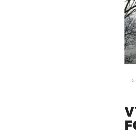
Do
V
F