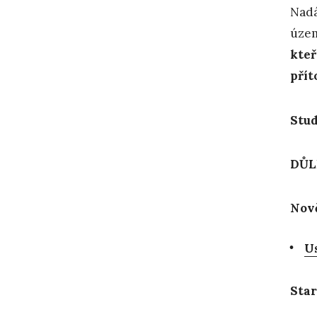
Nadá
územ
kteř
přít
Stud
DŮL
Nov
Us
Star