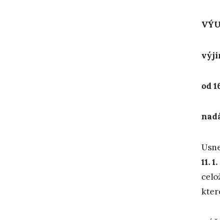
VÝU
výj
od 1
nadá
Usne
11. 1
celo
kte