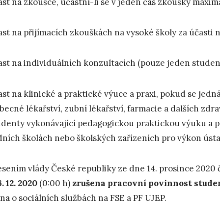
ast na zkoušce, účastní-li se v jeden čas zkoušky maxim
ast na přijímacích zkouškách na vysoké školy za účasti n
ast na individuálních konzultacích (pouze jeden studen
ast na klinické a praktické výuce a praxi, pokud se jed
becné lékařství, zubní lékařství, farmacie a dalších zd
udenty vykonávající pedagogickou praktickou výuku a p
dních školách nebo školských zařízeních pro výkon úst
sením vlády České republiky ze dne 14. prosince 2020 č.
6. 12. 2020
(0:00 h)
zrušena pracovní povinnost stude
na o sociálních službách na FSE a PF UJEP.