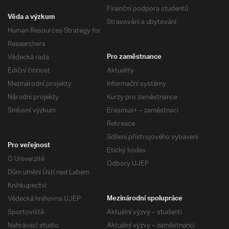
Finanční podpora studentů
Věda a výzkum
Stravování a ubytování
Human Resources Strategy for
Researchers
Vědecká rada
Pro zaměstnance
Ediční činnost
Aktuality
Mezinárodní projekty
Informační systémy
Národní projekty
Kurzy pro zaměstnance
Smluvní výzkum
Erasmus+ – zaměstnaci
Rekreace
Sdílení přístrojového vybavení
Pro veřejnost
Etický kodex
O Univerzitě
Odbory UJEP
Dům umění Ústí nad Labem
Knihkupectví
Vědecká knihovna UJEP
Mezinárodní spolupráce
Sportoviště
Aktuální výzvy – studenti
Nahrávací studio
Aktuální výzvy – zaměstnanci