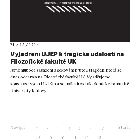
21 / 12 / 2023
Vyjádření UJEP k tragické události na
Filozofické fakultě UK
Jsme hluboce zasaženi a šokováni krutou tragédií, která se
dnes odehrála na Filozofické fakultě UK. Vyjadřujeme
soustrast všem blízkým a sounáležitost akademické komunitě
Univerzity Karlovy.
Novější
Starší
1
2
3
4
5
6
7
8
9
10
11
12
13