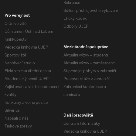
Rekreace
Sdílení přístrojového vybavení
Pro veřejnost
Etický kodex
O Univerzitě
Odbory UJEP
Dům umění Ústí nad Labem
Knihkupectví
Vědecká knihovna UJEP
Mezinárodní spolupráce
Sportoviště
Aktuální výzvy – studenti
Nahrávací studio
Aktuální výzvy – zaměstnanci
Elektronická úřední deska –
Stipendijní pobyty v zahraničí
Akademický senát UJEP
Pracovní stáže v zahraničí
Zajišťování a vnitřní hodnocení
Zahraniční konference a
kvality
semináře
Konkurzy a volné pozice
Silverius
Další pracoviště
Napsali o nás
Centrum Informatiky
Tiskové zprávy
Vědecká knihovna UJEP