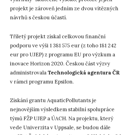
projekt je zároveň jedním ze dvou vítězných
návrhů s českou účastí.
Tříletý projekt získal celkovou finanční
podporu ve výši 1 381 575 eur (z toho 181 242
eur pro UJEP) z programu EU pro výzkum a
inovace Horizon 2020. Českou část výzvy
administrovala
Technologická agentura ČR
v rámci programu Epsilon.
Získání grantu AquaticPollutants je
nejnovějším výsledkem stabilní spolupráce
týmů FŽP UJEP a ÚACH. Na projektu, který
vede Univerzita v Uppsale, se budou dále