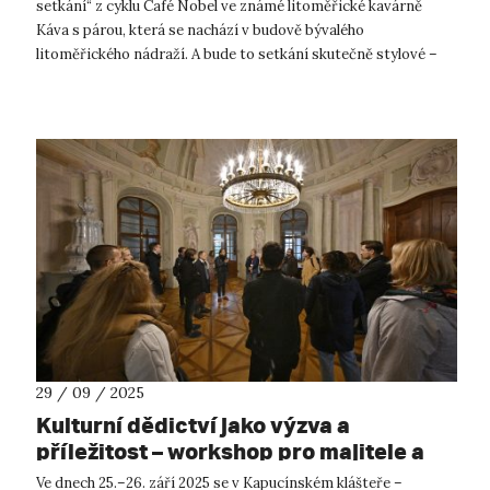
setkání“ z cyklu Café Nobel ve známé litoměřické kavárně
Káva s párou, která se nachází v budově bývalého
litoměřického nádraží. A bude to setkání skutečně stylové –
historik designu Mgr. Jiří...
29 / 09 / 2025
Kulturní dědictví jako výzva a
příležitost – workshop pro majitele a
podporovatele obnovy památek
Ve dnech 25.–26. září 2025 se v Kapucínském klášteře –