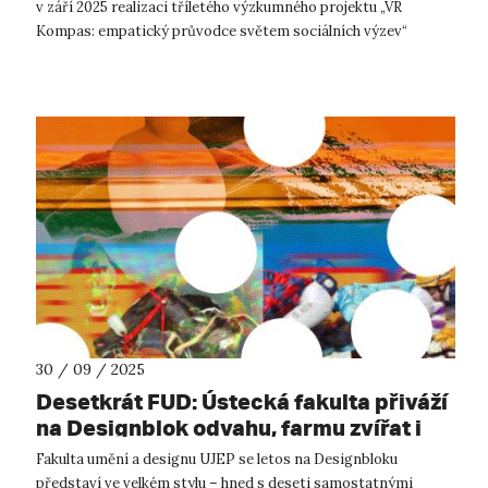
v září 2025 realizaci tříletého výzkumného projektu „VR
Kompas: empatický průvodce světem sociálních výzev“
(TQ23000162), podpořenéh...
30 / 09 / 2025
Desetkrát FUD: Ústecká fakulta přiváží
na Designblok odvahu, farmu zvířat i
zavlažovací systém inspirovaný
Fakulta umění a designu UJEP se letos na Designbloku
žížalami
představí ve velkém stylu – hned s deseti samostatnými