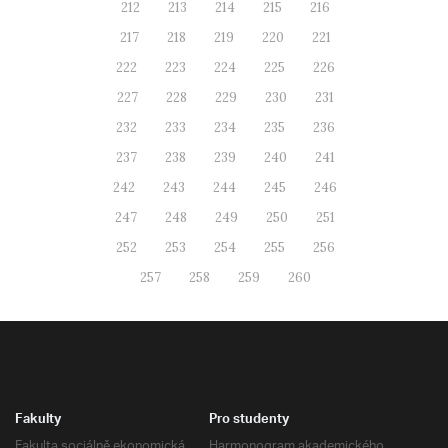
212
213
214
215
216
217
218
219
220
221
222
223
224
225
226
227
228
229
230
231
232
233
234
235
236
237
238
239
240
241
242
243
244
245
246
247
248
249
250
251
252
253
254
255
256
257
258
259
260
Fakulty
Pro studenty
Fakulta sociálně ekonomická
Harmonogram akademického