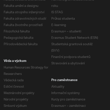
Fakulta umění a designu
roku
Fakulta strojního inženýrství
IS STAG
Fakulta zdravotnických studií
Průkaz studenta
Fakulta životního prostředí
E-learning
Filozofická fakulta
Erasmus+ – studenti
Pedagogická fakulta
Erasmus Student Network (ESN)
Přírodovědecká fakulta
Studentská grantová soutěž
(SVV)
Finanční podpora studentů
Věda a výzkum
Stravování a ubytování
Human Resources Strategy for
Researchers
Vědecká rada
Pro zaměstnance
Ediční činnost
Aktuality
Mezinárodní projekty
Informační systémy
Národní projekty
Kurzy pro zaměstnance
Smluvní výzkum
Erasmus+ – zaměstnaci