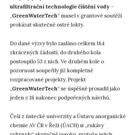
ultrafiltrační technologie čištění vody
–
„
GreenWaterTech
“ musel v grantové soutěži
prokázat skutečně ostré lokty.
Do dané výzvy bylo zasláno celkem 184
zkrácených žádostí, do druhého kola
postoupilo 53 z nich. Ve druhém kole o
pozornost soupeřily již kompletně
rozpracované projekty. Projekt
„
GreenWaterTech
“ se úspěšně prosadil jako
jeden z 18 nakonec podpořených návrhů.
Češi z ústecké univerzity a Ústavu anorganické
chemie AV ČR v Řeži (ÚACH) si „rukávy
vyhrnuly“ skutečně vysoko, protože jejich