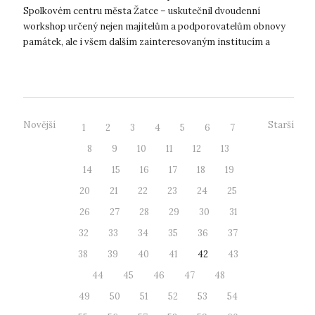
Spolkovém centru města Žatce – uskutečnil dvoudenní
workshop určený nejen majitelům a podporovatelům obnovy
památek, ale i všem dalším zainteresovaným institucím a
orgánům, které se na procesu obno...
Novější
Starší
1
2
3
4
5
6
7
8
9
10
11
12
13
14
15
16
17
18
19
20
21
22
23
24
25
26
27
28
29
30
31
32
33
34
35
36
37
38
39
40
41
42
43
44
45
46
47
48
49
50
51
52
53
54