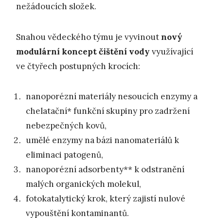
nežádoucích složek.
Snahou vědeckého týmu je vyvinout
nový
modulární koncept čištění vody
využívající
ve čtyřech postupných krocích:
nanoporézní materiály nesoucích enzymy a
chelatační* funkční skupiny pro zadržení
nebezpečných kovů,
umělé enzymy na bázi nanomateriálů k
eliminaci patogenů,
nanoporézní adsorbenty** k odstranění
malých organických molekul,
fotokatalytický krok, který zajistí nulové
vypouštění kontaminantů.