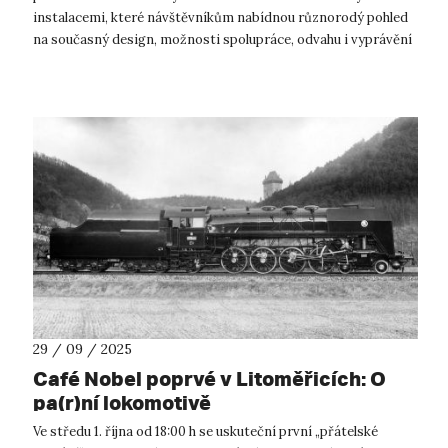
instalacemi, které návštěvníkům nabídnou různorodý pohled
na současný design, možnosti spolupráce, odvahu i vyprávění
příběhů. Od 8. do 12. říjn...
29 / 09 / 2025
Café Nobel poprvé v Litoměřicích: O
pa(r)ní lokomotivě
Ve středu 1. října od 18:00 h se uskuteční první „přátelské