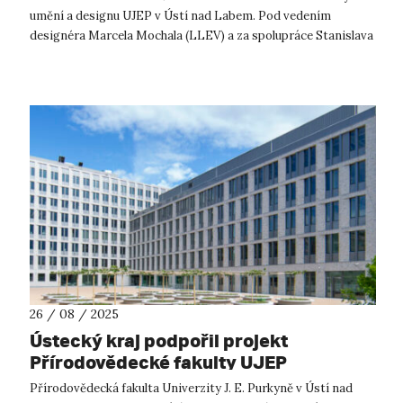
umění a designu UJEP v Ústí nad Labem. Pod vedením
designéra Marcela Mochala (LLEV) a za spolupráce Stanislava
Holého (MONOPOST)...
26 / 08 / 2025
Ústecký kraj podpořil projekt
Přírodovědecké fakulty UJEP
zaměřený na popularizaci vědy a
Přírodovědecká fakulta Univerzity J. E. Purkyně v Ústí nad