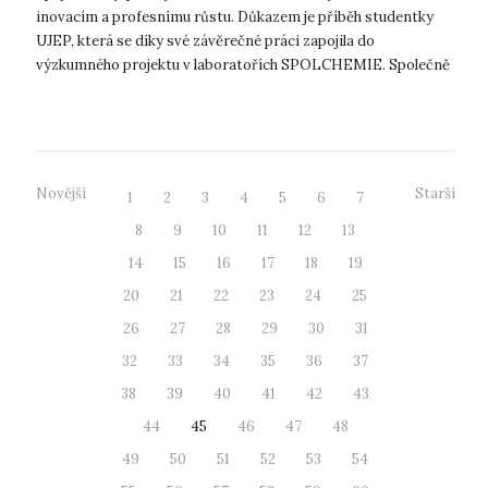
inovacím a profesnímu růstu. Důkazem je příběh studentky
UJEP, která se díky své závěrečné práci zapojila do
výzkumného projektu v laboratořích SPOLCHEMIE. Společně
s akademickým vedoucím, firemní v...
Novější
Starší
1
2
3
4
5
6
7
8
9
10
11
12
13
14
15
16
17
18
19
20
21
22
23
24
25
26
27
28
29
30
31
32
33
34
35
36
37
38
39
40
41
42
43
44
45
46
47
48
49
50
51
52
53
54