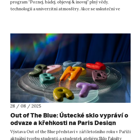
program “Poznej, bádej, objevuj & inovuj” plný vědy,
technologií a univerzitní atmosféry. Akce se uskuteční ve
čtvrtek 11. září...
28 / 08 / 2025
Out of The Blue: Ústecké sklo vypráví o
odvaze a křehkosti na Paris Design
Week 2025
Výstava Out of the Blue představí v září letošního roku v Paříži
aktuální tvorbu studentů a studentek ateliéru Sklo Fakulty