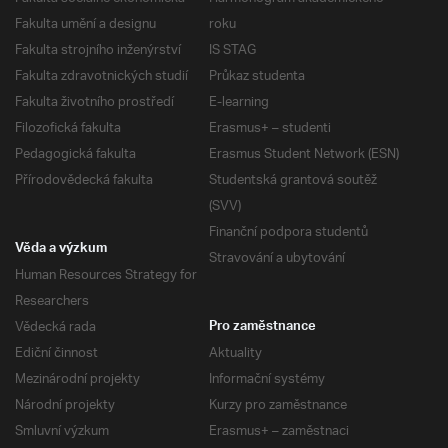
Fakulta umění a designu
roku
Fakulta strojního inženýrství
IS STAG
Fakulta zdravotnických studií
Průkaz studenta
Fakulta životního prostředí
E-learning
Filozofická fakulta
Erasmus+ – studenti
Pedagogická fakulta
Erasmus Student Network (ESN)
Přírodovědecká fakulta
Studentská grantová soutěž
(SVV)
Finanční podpora studentů
Věda a výzkum
Stravování a ubytování
Human Resources Strategy for
Researchers
Vědecká rada
Pro zaměstnance
Ediční činnost
Aktuality
Mezinárodní projekty
Informační systémy
Národní projekty
Kurzy pro zaměstnance
Smluvní výzkum
Erasmus+ – zaměstnaci