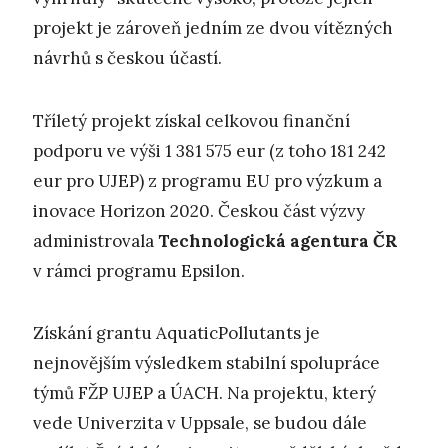
projekt je zároveň jedním ze dvou vítězných
návrhů s českou účastí.
Tříletý projekt získal celkovou finanční
podporu ve výši 1 381 575 eur (z toho 181 242
eur pro UJEP) z programu EU pro výzkum a
inovace Horizon 2020. Českou část výzvy
administrovala
Technologická agentura ČR
v rámci programu Epsilon.
Získání grantu AquaticPollutants je
nejnovějším výsledkem stabilní spolupráce
týmů FŽP UJEP a ÚACH. Na projektu, který
vede Univerzita v Uppsale, se budou dále