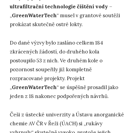
ultrafiltrační technologie čištění vody
–
„
GreenWaterTech
“ musel v grantové soutěži
prokázat skutečně ostré lokty.
Do dané výzvy bylo zasláno celkem 184
zkrácených žádostí, do druhého kola
postoupilo 53 z nich. Ve druhém kole o
pozornost soupeřily již kompletně
rozpracované projekty. Projekt
„
GreenWaterTech
“ se úspěšně prosadil jako
jeden z 18 nakonec podpořených návrhů.
Češi z ústecké univerzity a Ústavu anorganické
chemie AV ČR v Řeži (ÚACH) si „rukávy
vyhrnuly“ skutečně vysoko, protože jejich