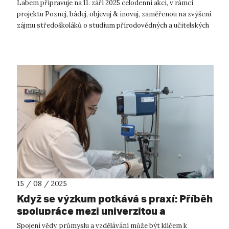
učitelství
Labem připravuje na 11. září 2025 celodenní akci, v rámci
projektu Poznej, bádej, objevuj & inovuj, zaměřenou na zvýšení
zájmu středoškoláků o studium přírodovědných a učitelských
oborů. Pr...
15 / 08 / 2025
Když se výzkum potkává s praxí: Příběh
spolupráce mezi univerzitou a
SPOLCHEMIÍ
Spojení vědy, průmyslu a vzdělávání může být klíčem k