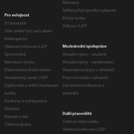
Rekreace
Sdílení přístrojového vybavení
Pro veřejnost
Etický kodex
O Univerzitě
Odbory UJEP
Dům umění Ústí nad Labem
Knihkupectví
Vědecká knihovna UJEP
Mezinárodní spolupráce
Sportoviště
Aktuální výzvy – studenti
Nahrávací studio
Aktuální výzvy – zaměstnanci
Elektronická úřední deska –
Stipendijní pobyty v zahraničí
Akademický senát UJEP
Pracovní stáže v zahraničí
Zajišťování a vnitřní hodnocení
Zahraniční konference a
kvality
semináře
Konkurzy a volné pozice
Silverius
Další pracoviště
Napsali o nás
Centrum Informatiky
Tiskové zprávy
Vědecká knihovna UJEP