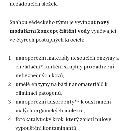
nežádoucích složek.
Snahou vědeckého týmu je vyvinout
nový
modulární koncept čištění vody
využívající
ve čtyřech postupných krocích:
nanoporézní materiály nesoucích enzymy a
chelatační* funkční skupiny pro zadržení
nebezpečných kovů,
umělé enzymy na bázi nanomateriálů k
eliminaci patogenů,
nanoporézní adsorbenty** k odstranění
malých organických molekul,
fotokatalytický krok, který zajistí nulové
vypouštění kontaminantů.