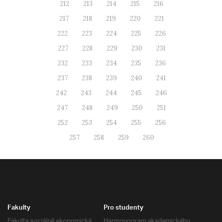
212
213
214
215
216
217
218
219
220
221
222
223
224
225
226
227
228
229
230
231
232
233
234
235
236
237
238
239
240
241
242
243
244
245
246
247
248
249
250
251
252
253
254
255
256
257
258
259
260
Fakulty
Pro studenty
Fakulta sociálně ekonomická
Harmonogram akademického