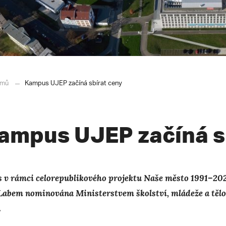
mů
Kampus UJEP začíná sbírat ceny
ampus UJEP začíná s
s v rámci celorepublikového projektu Naše město 1991–2021
Labem nominována Ministerstvem školství, mládeže a tě
.