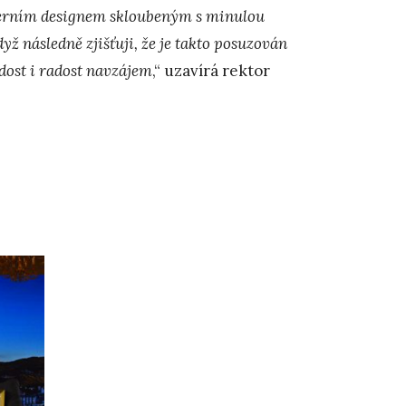
derním designem skloubeným s minulou
yž následně zjišťuji, že je takto posuzován
rdost i radost navzájem
,“ uzavírá rektor