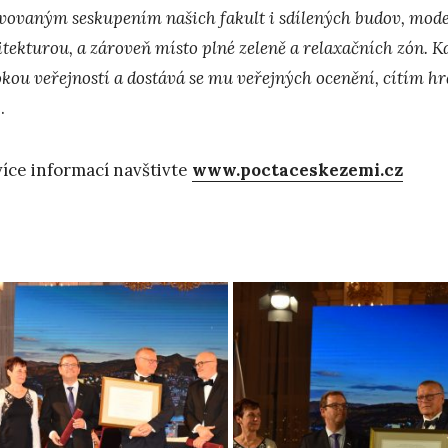
ivovaným seskupením našich fakult i sdílených budov, mo
tekturou, a zároveň místo plné zeleně a relaxačních zón. Kd
rokou veřejností a dostává se mu veřejných ocenění, cítím h
.
více informací navštivte
www.poctaceskezemi.cz