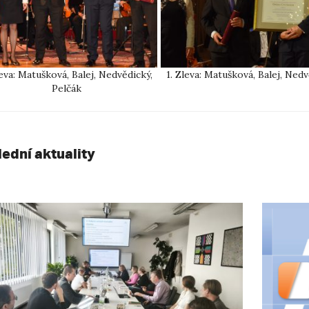
leva: Matušková, Balej, Nedvědický,
1. Zleva: Matušková, Balej, Ned
Pelčák
lední aktuality