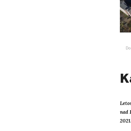
Do
K
Leto
nad 
2021