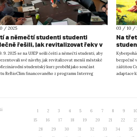
10 / 2025
03 / 10 /
tí a němečtí studenti studenti
Na tře
ečně řešili, jak revitalizovat řeky v
studen
trech měst
. 9. 2025 se na UJEP sešli čeští a němečtí studenti, aby
Kyberpohádk
ezentovali své návrhy, jak revitalizovat menší městské
bezpečně v
 Mezinárodní studentský kurz proběhl jako součást
záštitou C
ktu ReBioClim financovaného z programu Interreg
adaptace k
l Europe. P...
přesahem. V
ší
1
2
3
4
5
6
7
8
9
1
15
16
17
18
19
20
21
22
2
28
29
30
31
32
33
34
35