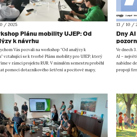
10 / 2025
13 / 10 / 
kshop Plánu mobility UJEP: Od
Dny AI
lýzy k návrhu
pozorn
UJEP
bychom Vás pozvali na workshop “Od analýzy k
Ve dnech 3.
” vztahující se k tvorbě Plánu mobility pro UJEP, který
AI – největ
říme v rámci projektu RUR. V minulém semestru proběhl
nabídne des
dat pomocí dotazníkového šetření a pocitové mapy,
propojí fir
o jste se možná účas...