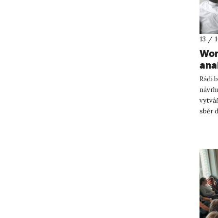
13 / 
Wor
ana
Rádi 
návrhu
vytvá
sběr 
kteréh