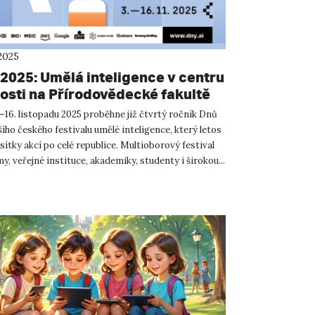
2025
 2025: Umělá inteligence v centru
osti na Přírodovědecké fakultě
–16. listopadu 2025 proběhne již čtvrtý ročník Dnů
šího českého festivalu umělé inteligence, který letos
ítky akcí po celé republice. Multioborový festival
my, veřejné instituce, akademiky, studenty i širokou...