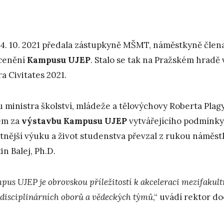
4. 10. 2021 předala zástupkyně MŠMT, náměstkyně člen
ocenění
Kampusu UJEP
. Stalo se tak na Pražském hradě
a Civitates 2021.
 ministra školství, mládeže a tělovýchovy Roberta Plagy
em za
výstavbu Kampusu UJEP
vytvářejícího podmínky 
itnější výuku a život studenstva převzal z rukou námě
in Balej, Ph.D.
pus UJEP je obrovskou příležitostí k akceleraci mezifakult
rdisciplinárních oborů a vědeckých týmů
,“ uvádí rektor do