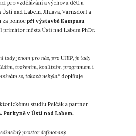
aci pro vzdělávání a výchovu dětí a
Ústí nad Labem, Jihlava, Varnsdorf a
m za pomoc
při výstavbě Kampusu
zal primátor města Ústí nad Labem PhDr.
í tady jenom pro nás, pro UJEP, je tady
mládím, tvořením, kvalitním programem i
mnívám se, taková nebyla
,“ doplňuje
ektonickému studiu Pelčák a partner
E. Purkyně v Ústí nad Labem.
jedinečný prostor definovaný