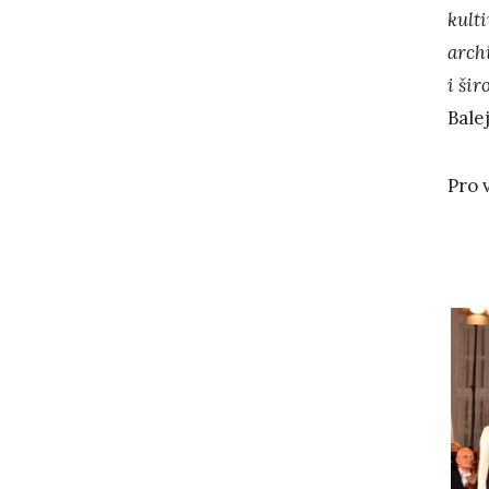
kult
archi
i ši
Balej
Pro 