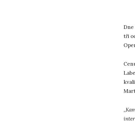
Dne 
tři 
Oper
Cenu
Lab
kval
Mart
„
Kam
inte