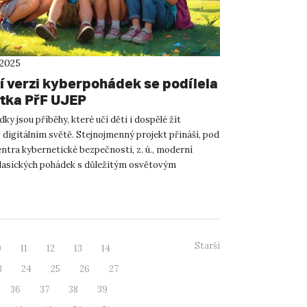
 2025
tí verzi kyberpohádek se podílela
tka PřF UJEP
y jsou příběhy, které učí děti i dospělé žít
 digitálním světě. Stejnojmenný projekt přináší, pod
entra kybernetické bezpečnosti, z. ú., moderní
lasických pohádek s důležitým osvětovým
 srpnu 2025 ...
Starší
0
11
12
13
14
3
24
25
26
27
36
37
38
39