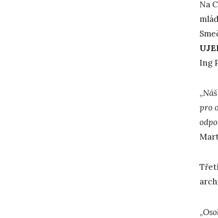
Na C
mlád
Smeč
UJE
Ing 
„
Náš 
pro 
odpo
Mart
Třet
arch
„
Oso