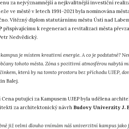
enu za nejvýznamnější a nejkvalitnější investiční realiz
eže ve městě v letech 1991–2021 byla nominována města 
no. Vítězný diplom statutárnímu městu Ústí nad Labe
P
přispívajícímu k regeneraci a revitalizaci města přev
Petr Nedvědický.
kampus je místem kreativní energie. A co je podstatné? Nen
občany tohoto města. Zóna s pozitivní atmosférou nabytá 
činkem, která by na tomto prostoru bez příchodu UJEP, do
in Balej.
í Cena putující za Kampusem UJEP byla udělena archit
itekti za architektonický návrh
Budovy Univerzity J. 
bně již velmi dlouho vnímám náš univerzitní kampus jako 