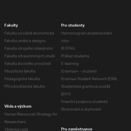
Fakulty
Pro studenty
Fakulta sociálně ekonomická
Harmonogram akademického
Fakulta umění a designu
roku
Fakulta strojního inženýrství
IS STAG
Fakulta zdravotnických studií
Průkaz studenta
Fakulta životního prostředí
E-learning
Filozofická fakulta
Erasmus+ – studenti
Pedagogická fakulta
Erasmus Student Network (ESN)
Přírodovědecká fakulta
Studentská grantová soutěž
(SVV)
Finanční podpora studentů
Věda a výzkum
Stravování a ubytování
Human Resources Strategy for
Researchers
Vědecká rada
Pro zaměstnance