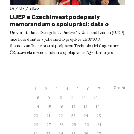
14 / 07 / 2026
UJEP a Czechinvest podepsaly
memorandum o spolupráci: data o
podnikatelském prostředí posílí
Univerzita Jana Evangelisty Purkyně v Ústí nad Labem (UJEP)
výzkum CESMOD
jako koordinátor výzkumného projektu CESMOD,
financovaného se státní podporou Technologické agentury
ČR, uzavřela memorandum o spolupráci s Agenturou pro
podporu podnikání a investic CzechInve...
Starší
1
2
3
4
5
6
7
8
9
10
11
12
13
14
15
16
17
18
19
20
21
22
23
24
25
26
27
28
29
30
31
32
33
34
35
36
37