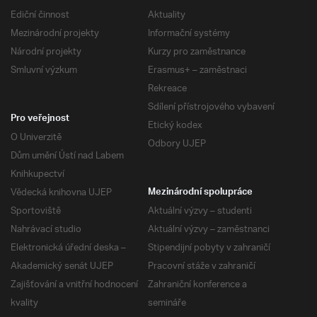
Ediční činnost
Aktuality
Mezinárodní projekty
Informační systémy
Národní projekty
Kurzy pro zaměstnance
Smluvní výzkum
Erasmus+ – zaměstnaci
Rekreace
Sdílení přístrojového vybavení
Pro veřejnost
Etický kodex
O Univerzitě
Odbory UJEP
Dům umění Ústí nad Labem
Knihkupectví
Vědecká knihovna UJEP
Mezinárodní spolupráce
Sportoviště
Aktuální výzvy – studenti
Nahrávací studio
Aktuální výzvy – zaměstnanci
Elektronická úřední deska –
Stipendijní pobyty v zahraničí
Akademický senát UJEP
Pracovní stáže v zahraničí
Zajišťování a vnitřní hodnocení
Zahraniční konference a
kvality
semináře