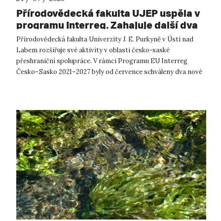
Přírodovědecká fakulta UJEP uspěla v
programu Interreg. Zahajuje další dva
přeshraniční projekty se saskými
Přírodovědecká fakulta Univerzity J. E. Purkyně v Ústí nad
partnery
Labem rozšiřuje své aktivity v oblasti česko-saské
přeshraniční spolupráce. V rámci Programu EU Interreg
Česko–Sasko 2021–2027 byly od července schváleny dva nové
projekty, které propojí české ...