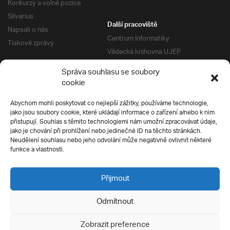
Konkurzy a volné pozice
Silverius
Další pracoviště
Napsali o nás
Centrum Informatiky
Tiskové zprávy
Vědecká knihovna UJEP
Správa kolejí a menz
Správa souhlasu se soubory
Univerzitní centrum podpory
Pro absolventy
cookie
Klub absolventů
Abychom mohli poskytovat co nejlepší zážitky, používáme technologie,
Silverius
jako jsou soubory cookie, které ukládají informace o zařízení a/nebo k nim
Pro uchazeče
přistupují. Souhlas s těmito technologiemi nám umožní zpracovávat údaje,
Přijímací řízení
jako je chování při prohlížení nebo jedinečné ID na těchto stránkách.
Neudělení souhlasu nebo jeho odvolání může negativně ovlivnit některé
E-prihlaska
Ochrana soukromí
funkce a vlastnosti.
Podmínky přijímacího řízení
Přípravné kurzy
Přijmout
Odmítnout
Všechna práva vyhrazena
Zobrazit preference