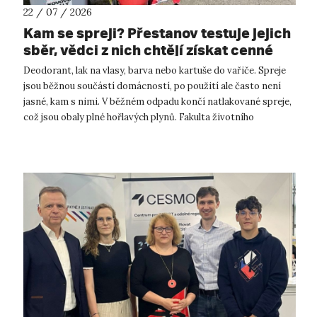
22 / 07 / 2026
Kam se spreji? Přestanov testuje jejich
sběr, vědci z nich chtějí získat cenné
kovy
Deodorant, lak na vlasy, barva nebo kartuše do vařiče. Spreje
jsou běžnou součástí domácností, po použití ale často není
jasné, kam s nimi. V běžném odpadu končí natlakované spreje,
což jsou obaly plné hořlavých plynů. Fakulta životního
prostředí UJ...