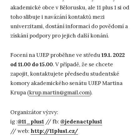
akademické obce v Bělorusku, ale 11 plus 1 si od
toho slibuje i navázání kontaktů mezi
univerzitami, dostání informací do povědomí a
získání podpory pro jejich další konání.
Focení na UJEP proběhne ve středu
19.1. 2022
od 11.00 do 15.00
. V případě, že se chcete
zapojit, kontaktujete předsedu studentské
komory akademického senátu UJEP Martina
Krupa (
krup.martin@gmail.com
).
Organizátor výzvy:
ig :
@11_plus1
// fb:
@jedenactplus1
// web:
http://11plus1.cz/