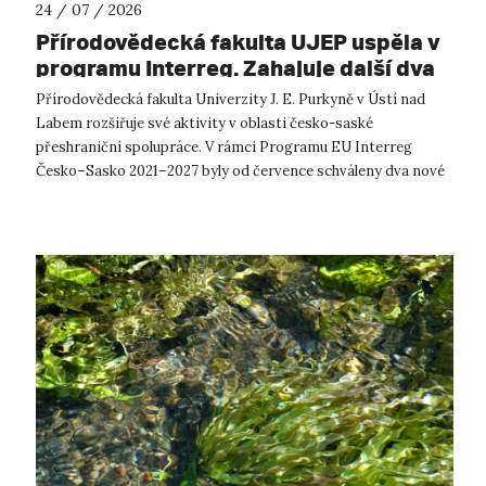
24 / 07 / 2026
Přírodovědecká fakulta UJEP uspěla v
programu Interreg. Zahajuje další dva
přeshraniční projekty se saskými
Přírodovědecká fakulta Univerzity J. E. Purkyně v Ústí nad
partnery
Labem rozšiřuje své aktivity v oblasti česko-saské
přeshraniční spolupráce. V rámci Programu EU Interreg
Česko–Sasko 2021–2027 byly od července schváleny dva nové
projekty, které propojí české ...