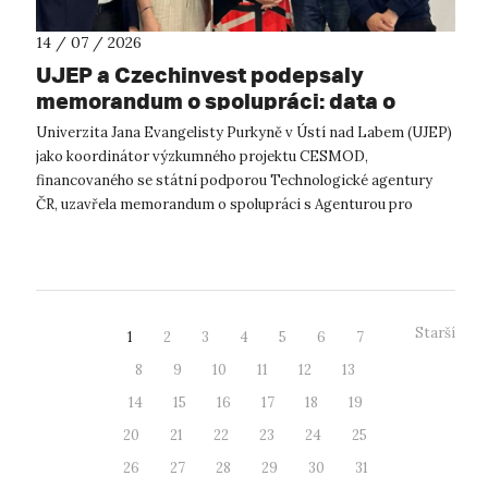
14 / 07 / 2026
UJEP a Czechinvest podepsaly
memorandum o spolupráci: data o
podnikatelském prostředí posílí
Univerzita Jana Evangelisty Purkyně v Ústí nad Labem (UJEP)
výzkum CESMOD
jako koordinátor výzkumného projektu CESMOD,
financovaného se státní podporou Technologické agentury
ČR, uzavřela memorandum o spolupráci s Agenturou pro
podporu podnikání a investic CzechInve...
Starší
1
2
3
4
5
6
7
8
9
10
11
12
13
14
15
16
17
18
19
20
21
22
23
24
25
26
27
28
29
30
31