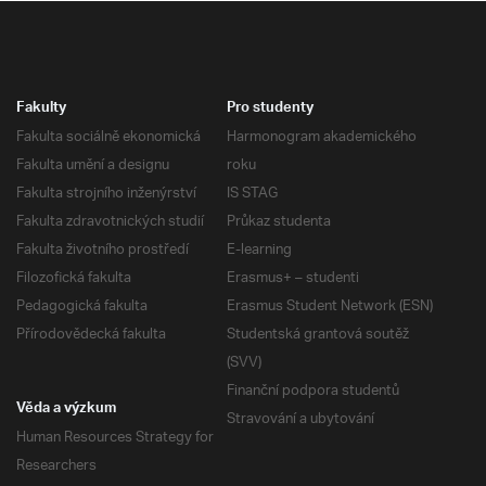
Fakulty
Pro studenty
Fakulta sociálně ekonomická
Harmonogram akademického
Fakulta umění a designu
roku
Fakulta strojního inženýrství
IS STAG
Fakulta zdravotnických studií
Průkaz studenta
Fakulta životního prostředí
E-learning
Filozofická fakulta
Erasmus+ – studenti
Pedagogická fakulta
Erasmus Student Network (ESN)
Přírodovědecká fakulta
Studentská grantová soutěž
(SVV)
Finanční podpora studentů
Věda a výzkum
Stravování a ubytování
Human Resources Strategy for
Researchers