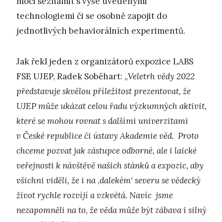
moci seznámit s výše uvedenými
technologiemi či se osobně zapojit do
jednotlivých behaviorálních experimentů.
Jak řekl jeden z organizátorů expozice LABS
FSE UJEP, Radek Soběhart: „
Veletrh vědy 2022
představuje skvělou příležitost prezentovat, že
UJEP může ukázat celou řadu výzkumných aktivit,
které se mohou rovnat s dalšími univerzitami
v České republice či ústavy Akademie věd. Proto
chceme pozvat jak zástupce odborné, ale i laické
veřejnosti k návštěvě našich stánků a expozic, aby
všichni viděli, že i na
,
dalekém‘ severu se vědecký
život rychle rozvíjí a vzkvétá. Navíc jsme
nezapomněli na to, že věda může být zábava i silný