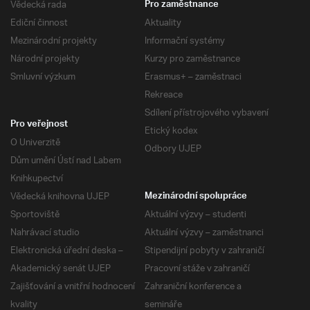
Vědecká rada
Pro zaměstnance
Ediční činnost
Aktuality
Mezinárodní projekty
Informační systémy
Národní projekty
Kurzy pro zaměstnance
Smluvní výzkum
Erasmus+ – zaměstnaci
Rekreace
Sdílení přístrojového vybavení
Pro veřejnost
Etický kodex
O Univerzitě
Odbory UJEP
Dům umění Ústí nad Labem
Knihkupectví
Vědecká knihovna UJEP
Mezinárodní spolupráce
Sportoviště
Aktuální výzvy – studenti
Nahrávací studio
Aktuální výzvy – zaměstnanci
Elektronická úřední deska –
Stipendijní pobyty v zahraničí
Akademický senát UJEP
Pracovní stáže v zahraničí
Zajišťování a vnitřní hodnocení
Zahraniční konference a
kvality
semináře