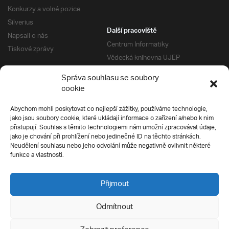
Konkurzy a volné pozice
Silverius
Další pracoviště
Napsali o nás
Centrum Informatiky
Tiskové zprávy
Vědecká knihovna UJEP
Správa kolejí a menz
Správa souhlasu se soubory
Univerzitní centrum podpory
Pro absolventy
cookie
Klub absolventů
Abychom mohli poskytovat co nejlepší zážitky, používáme technologie,
Silverius
jako jsou soubory cookie, které ukládají informace o zařízení a/nebo k nim
Pro uchazeče
přistupují. Souhlas s těmito technologiemi nám umožní zpracovávat údaje,
Přijímací řízení
jako je chování při prohlížení nebo jedinečné ID na těchto stránkách.
Neudělení souhlasu nebo jeho odvolání může negativně ovlivnit některé
E-prihlaska
Ochrana soukromí
funkce a vlastnosti.
Podmínky přijímacího řízení
Přípravné kurzy
Přijmout
Odmítnout
Všechna práva vyhrazena