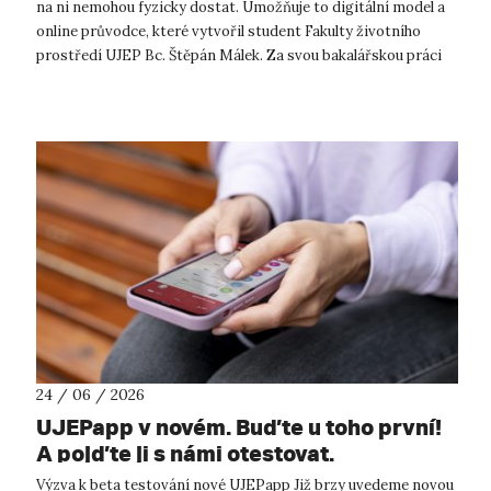
na ni nemohou fyzicky dostat. Umožňuje to digitální model a
online průvodce, které vytvořil student Fakulty životního
prostředí UJEP Bc. Štěpán Málek. Za svou bakalářskou práci
získal stipe...
24 / 06 / 2026
UJEPapp v novém. Buďte u toho první!
A pojďte ji s námi otestovat.
Výzva k beta testování nové UJEPapp Již brzy uvedeme novou