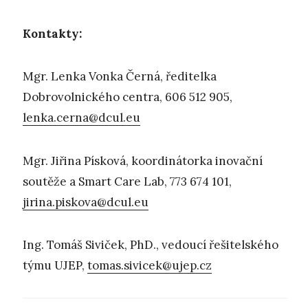
Kontakty:
Mgr. Lenka Vonka Černá, ředitelka
Dobrovolnického centra, 606 512 905,
lenka.cerna@dcul.eu
Mgr. Jiřina Písková, koordinátorka inovační
soutěže a Smart Care Lab, 773 674 101,
jirina.piskova@dcul.eu
Ing. Tomáš Siviček, PhD., vedoucí řešitelského
týmu UJEP,
tomas.sivicek@ujep.cz