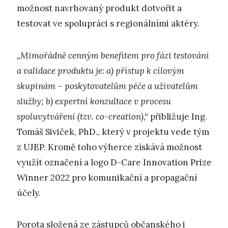
možnost navrhovaný produkt dotvořit a
testovat ve spolupráci s regionálními aktéry.
„Mimořádně cenným benefitem pro fázi testování
a validace produktu je: a) přístup k cílovým
skupinám – poskytovatelům péče a uživatelům
služby; b) expertní konzultace v procesu
spoluvytváření (tzv. co-creation),“
přibližuje Ing.
Tomáš Siviček, PhD., který v projektu vede tým
z UJEP. Kromě toho výherce získává možnost
využít označení a logo D-Care Innovation Prize
Winner 2022 pro komunikační a propagační
účely.
Porota složená ze zástupců občanského i