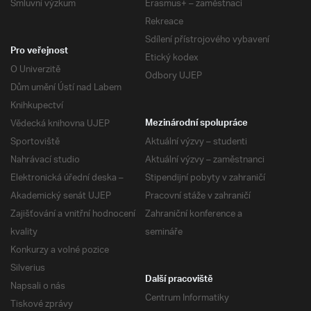
Smluvní výzkum
Erasmus+ – zaměstnaci
Rekreace
Sdílení přístrojového vybavení
Pro veřejnost
Etický kodex
O Univerzitě
Odbory UJEP
Dům umění Ústí nad Labem
Knihkupectví
Vědecká knihovna UJEP
Mezinárodní spolupráce
Sportoviště
Aktuální výzvy – studenti
Nahrávací studio
Aktuální výzvy – zaměstnanci
Elektronická úřední deska –
Stipendijní pobyty v zahraničí
Akademický senát UJEP
Pracovní stáže v zahraničí
Zajišťování a vnitřní hodnocení
Zahraniční konference a
kvality
semináře
Konkurzy a volné pozice
Silverius
Další pracoviště
Napsali o nás
Centrum Informatiky
Tiskové zprávy