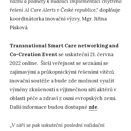
vazbu a podněty k budoucí implementaci chytrého
řešení Al Care Alerts v České republice,“
doplňuje
koordinátorka inovační výzvy, Mgr. Jiřina
Písková
Transnational Smart Care networking and
Co-Creation Event
se uskuteční 21. června
2022 online. Širší veřejnost se seznámí se
zajímavými a průkopnickými řešeními vítězů
inovační soutěže a bude zde možnost využít
výměny zkušeností s výjimečnou sítí aktérů v
oblasti péče a zdraví z osmi evropských zemí.
Další informace budou dostupné
zde
.
„V září se pak uskuteční poslední validační