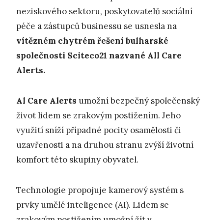
neziskového sektoru, poskytovatelů sociální
péče a zástupců businessu se usnesla na
vítězném chytrém řešení bulharské
společnosti Sciteco21 nazvané All Care
Alerts.
A
l Care Alerts
umožní bezpečný společenský
život lidem se zrakovým postižením. Jeho
využití sníží případné pocity osamělosti či
uzavřenosti a na druhou stranu zvýší životní
komfort této skupiny obyvatel.
Technologie propojuje kamerový systém s
prvky umělé inteligence (AI). Lidem se
zrakovým postižením umožní žít v