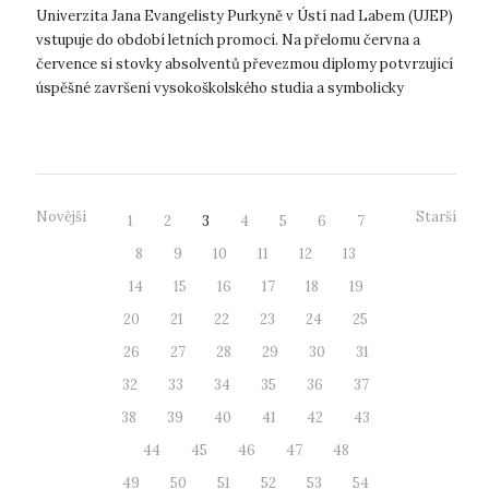
Univerzita Jana Evangelisty Purkyně v Ústí nad Labem (UJEP)
vstupuje do období letních promocí. Na přelomu června a
července si stovky absolventů převezmou diplomy potvrzující
úspěšné završení vysokoškolského studia a symbolicky
uzavřou jednu z významn...
Novější
Starší
1
2
3
4
5
6
7
8
9
10
11
12
13
14
15
16
17
18
19
20
21
22
23
24
25
26
27
28
29
30
31
32
33
34
35
36
37
38
39
40
41
42
43
44
45
46
47
48
49
50
51
52
53
54