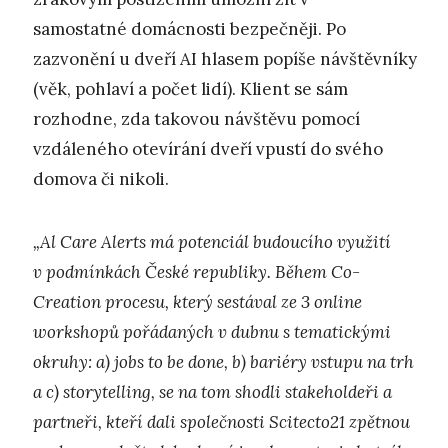
samostatné domácnosti bezpečněji. Po
zazvonění u dveří AI hlasem popíše návštěvníky
(věk, pohlaví a počet lidí). Klient se sám
rozhodne, zda takovou návštěvu pomocí
vzdáleného otevírání dveří vpustí do svého
domova či nikoli.
„Al Care Alerts má potenciál budoucího využití
v podmínkách České republiky. Během Co-
Creation procesu, který sestával ze 3 online
workshopů pořádaných v dubnu s tematickými
okruhy: a) jobs to be done, b) bariéry vstupu na trh
a c) storytelling, se na tom shodli stakeholdeři a
partneři, kteří dali společnosti Scitecto21 zpětnou