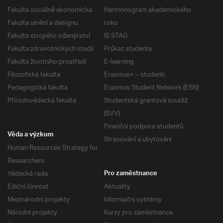
Fakulta sociálně ekonomická
Harmonogram akademického
Fakulta umění a designu
roku
Fakulta strojního inženýrství
IS STAG
Fakulta zdravotnických studií
Průkaz studenta
Fakulta životního prostředí
E-learning
Filozofická fakulta
Erasmus+ – studenti
Pedagogická fakulta
Erasmus Student Network (ESN)
Přírodovědecká fakulta
Studentská grantová soutěž
(SVV)
Finanční podpora studentů
Věda a výzkum
Stravování a ubytování
Human Resources Strategy for
Researchers
Vědecká rada
Pro zaměstnance
Ediční činnost
Aktuality
Mezinárodní projekty
Informační systémy
Národní projekty
Kurzy pro zaměstnance