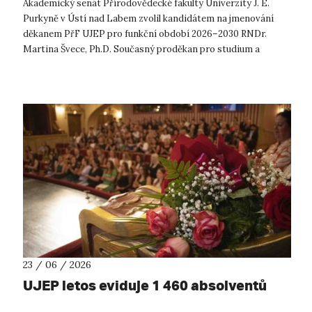
Akademický senát Přírodovědecké fakulty Univerzity J. E.
Purkyně v Ústí nad Labem zvolil kandidátem na jmenování
děkanem PřF UJEP pro funkční období 2026–2030 RNDr.
Martina Švece, Ph.D. Současný proděkan pro studium a
statutární zástupce děkana byl ve ...
23 / 06 / 2026
UJEP letos eviduje 1 460 absolventů