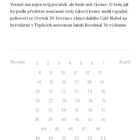
Vesmír má nejen svůj počátek, ale bude mít i konec. O tom, jak
by podle představ současné vědy takový konec mohl vypadat,
pohovoří ve čtvrtek 20. března v rámci dalšího Café Nobel na
hvězdárně v Teplicích astronom Jakub Rozehnal. Ve výzkumu
vzniku ...
Novější
Starší
1
2
3
4
5
6
7
8
9
10
11
12
13
14
15
16
17
18
19
20
21
22
23
24
25
26
27
28
29
30
31
32
33
34
35
36
37
38
39
40
41
42
43
44
45
46
47
48
49
50
51
52
53
54