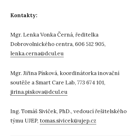
Kontakty:
Mgr. Lenka Vonka Černá, ředitelka
Dobrovolnického centra, 606 512 905,
lenka.cerna@dcul.eu
Mgr. Jiřina Písková, koordinátorka inovační
soutěže a Smart Care Lab, 773 674 101,
jirina.piskova@dcul.eu
Ing. Tomáš Siviček, PhD., vedoucí řešitelského
týmu UJEP,
tomas.sivicek@ujep.cz