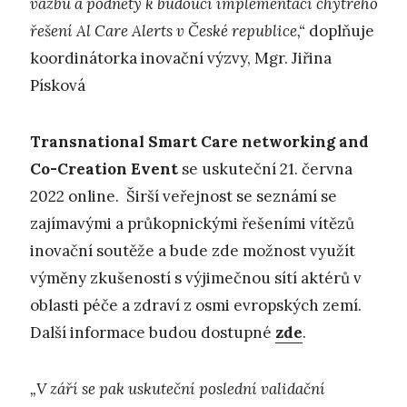
vazbu a podněty k budoucí implementaci chytrého
řešení Al Care Alerts v České republice,“
doplňuje
koordinátorka inovační výzvy, Mgr. Jiřina
Písková
Transnational Smart Care networking and
Co-Creation Event
se uskuteční 21. června
2022 online. Širší veřejnost se seznámí se
zajímavými a průkopnickými řešeními vítězů
inovační soutěže a bude zde možnost využít
výměny zkušeností s výjimečnou sítí aktérů v
oblasti péče a zdraví z osmi evropských zemí.
Další informace budou dostupné
zde
.
„V září se pak uskuteční poslední validační