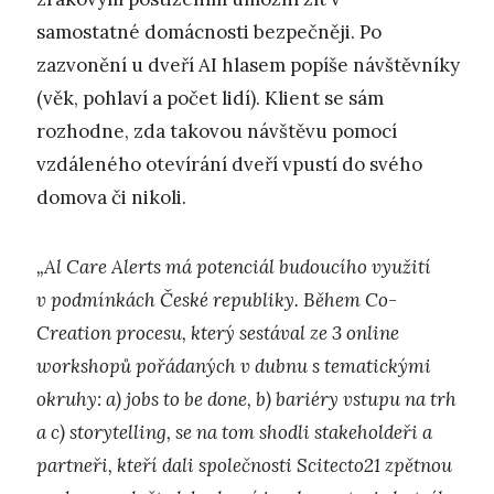
samostatné domácnosti bezpečněji. Po
zazvonění u dveří AI hlasem popíše návštěvníky
(věk, pohlaví a počet lidí). Klient se sám
rozhodne, zda takovou návštěvu pomocí
vzdáleného otevírání dveří vpustí do svého
domova či nikoli.
„Al Care Alerts má potenciál budoucího využití
v podmínkách České republiky. Během Co-
Creation procesu, který sestával ze 3 online
workshopů pořádaných v dubnu s tematickými
okruhy: a) jobs to be done, b) bariéry vstupu na trh
a c) storytelling, se na tom shodli stakeholdeři a
partneři, kteří dali společnosti Scitecto21 zpětnou