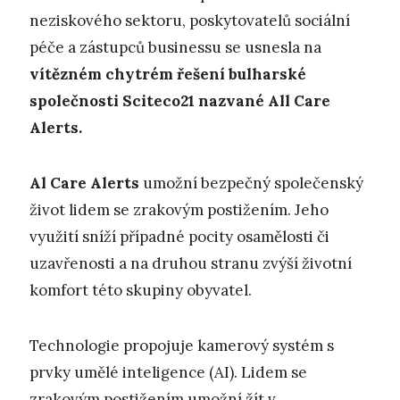
neziskového sektoru, poskytovatelů sociální
péče a zástupců businessu se usnesla na
vítězném chytrém řešení bulharské
společnosti Sciteco21 nazvané All Care
Alerts.
A
l Care Alerts
umožní bezpečný společenský
život lidem se zrakovým postižením. Jeho
využití sníží případné pocity osamělosti či
uzavřenosti a na druhou stranu zvýší životní
komfort této skupiny obyvatel.
Technologie propojuje kamerový systém s
prvky umělé inteligence (AI). Lidem se
zrakovým postižením umožní žít v