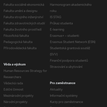
Fakulta sociálně ekonomická
Harmonogram akademického
Fakulta umění a designu
roku
Fakulta strojního inženýrství
IS STAG
Fakulta zdravotnických studií
Průkaz studenta
Fakulta životního prostředí
E-learning
Filozofická fakulta
Erasmus+ – studenti
Pedagogická fakulta
Erasmus Student Network (ESN)
Přírodovědecká fakulta
Studentská grantová soutěž
(SVV)
Finanční podpora studentů
Věda a výzkum
Stravování a ubytování
Human Resources Strategy for
Researchers
Vědecká rada
Pro zaměstnance
Ediční činnost
Aktuality
Mezinárodní projekty
Informační systémy
Národní projekty
Kurzy pro zaměstnance