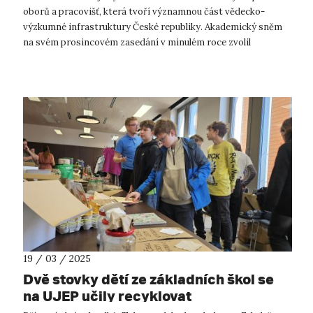
Michaela Hrubá
oborů a pracovišť, která tvoří významnou část vědecko-
výzkumné infrastruktury České republiky. Akademický sněm
na svém prosincovém zasedání v minulém roce zvolil
kandidáta na nového předsedu pr...
19 / 03 / 2025
Dvě stovky dětí ze základních škol se
na UJEP učily recyklovat