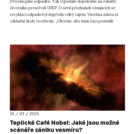
Přízemí plné odpadků. Tak vypadalo dopoledne na Fakultě
životního prostředí UJEP. O sérii přednášek věnujících se
recyklaci odpadu byl dopředu velký zájem. Všechna místa si
základní školy rozebraly. „Chceme, aby nám žáci pomohli
s recyklací v naší o...
19 / 03 / 2025
Teplické Café Nobel: Jaké jsou možné
scénáře zániku vesmíru?