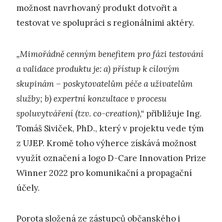
možnost navrhovaný produkt dotvořit a
testovat ve spolupráci s regionálními aktéry.
„Mimořádně cenným benefitem pro fázi testování
a validace produktu je: a) přístup k cílovým
skupinám – poskytovatelům péče a uživatelům
služby; b) expertní konzultace v procesu
spoluvytváření (tzv. co-creation),“
přibližuje Ing.
Tomáš Siviček, PhD., který v projektu vede tým
z UJEP. Kromě toho výherce získává možnost
využít označení a logo D-Care Innovation Prize
Winner 2022 pro komunikační a propagační
účely.
Porota složená ze zástupců občanského i