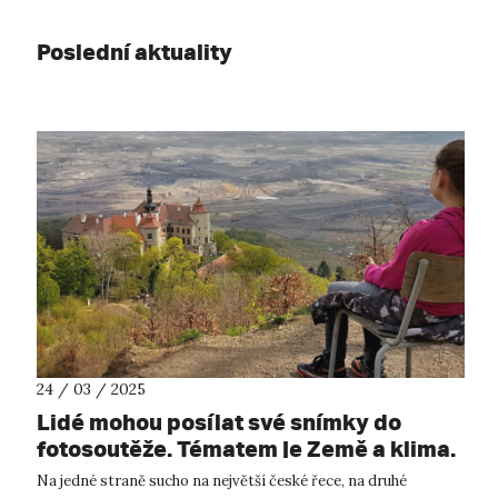
Poslední aktuality
24 / 03 / 2025
Lidé mohou posílat své snímky do
fotosoutěže. Tématem je Země a klima.
Z nejlepších vznikne na UJEP výstava
Na jedné straně sucho na největší české řece, na druhé