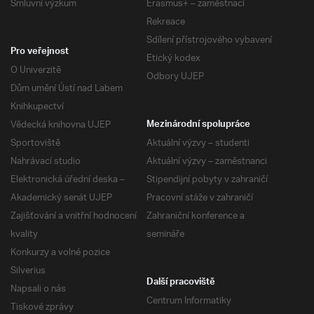
Smluvní výzkum
Erasmus+ – zaměstnaci
Rekreace
Sdílení přístrojového vybavení
Pro veřejnost
Etický kodex
O Univerzitě
Odbory UJEP
Dům umění Ústí nad Labem
Knihkupectví
Vědecká knihovna UJEP
Mezinárodní spolupráce
Sportoviště
Aktuální výzvy – studenti
Nahrávací studio
Aktuální výzvy – zaměstnanci
Elektronická úřední deska –
Stipendijní pobyty v zahraničí
Akademický senát UJEP
Pracovní stáže v zahraničí
Zajišťování a vnitřní hodnocení
Zahraniční konference a
kvality
semináře
Konkurzy a volné pozice
Silverius
Další pracoviště
Napsali o nás
Centrum Informatiky
Tiskové zprávy