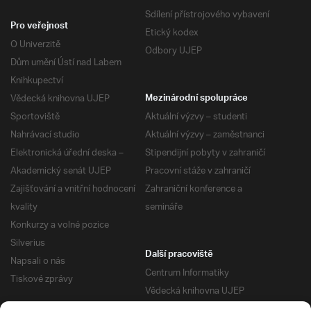
Sdílení přístrojového vybavení
Pro veřejnost
Etický kodex
O Univerzitě
Odbory UJEP
Dům umění Ústí nad Labem
Knihkupectví
Vědecká knihovna UJEP
Mezinárodní spolupráce
Sportoviště
Aktuální výzvy – studenti
Nahrávací studio
Aktuální výzvy – zaměstnanci
Elektronická úřední deska –
Stipendijní pobyty v zahraničí
Akademický senát UJEP
Pracovní stáže v zahraničí
Zajišťování a vnitřní hodnocení
Zahraniční konference a
kvality
semináře
Konkurzy a volné pozice
Silverius
Další pracoviště
Napsali o nás
Centrum Informatiky
Tiskové zprávy
Vědecká knihovna UJEP
Správa kolejí a menz