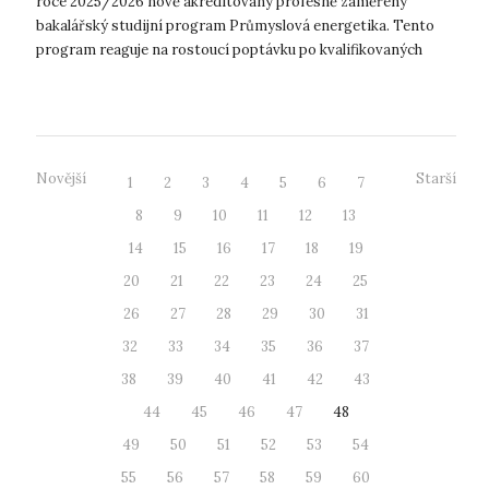
roce 2025/2026 nově akreditovaný profesně zaměřený
bakalářský studijní program Průmyslová energetika. Tento
program reaguje na rostoucí poptávku po kvalifikovaných
odbornících v oblasti energetik...
Novější
Starší
1
2
3
4
5
6
7
8
9
10
11
12
13
14
15
16
17
18
19
20
21
22
23
24
25
26
27
28
29
30
31
32
33
34
35
36
37
38
39
40
41
42
43
44
45
46
47
48
49
50
51
52
53
54
55
56
57
58
59
60