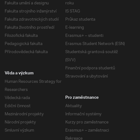
Fakulta umění a designu
roku
Fakulta strojního inženýrství
IS STAG
Fakulta zdravotnických studií
Průkaz studenta
Fakulta životního prostředí
E-learning
Filozofická fakulta
Erasmus+ – studenti
Pedagogická fakulta
Erasmus Student Network (ESN)
Přírodovědecká fakulta
Studentská grantová soutěž
(SVV)
Finanční podpora studentů
Věda a výzkum
Stravování a ubytování
Human Resources Strategy for
Researchers
Vědecká rada
Pro zaměstnance
Ediční činnost
Aktuality
Mezinárodní projekty
Informační systémy
Národní projekty
Kurzy pro zaměstnance
Smluvní výzkum
Erasmus+ – zaměstnaci
Rekreace