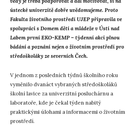
vědy je třeba podporovat a dál motivovat, si na
ústecké univerzitě dobře uvědomujeme. Proto
Fakulta životního prostředí UJEP připravila ve
spolupráci s Domem dětí a mládeže v Ústí nad
Labem první EKO-KEMP – týdenní akci plnou
bádání a poznání nejen o životním prostředí pro
středoškoláky ze severních Čech.
V jednom z posledních týdnů školního roku
vyměnilo dvanáct vybraných středoškoláků
školní lavice za univerzitní posluchárnu a
laboratoře, kde je čekal týden nabitý
praktickými úlohami a informacemi o životním
prostředí.