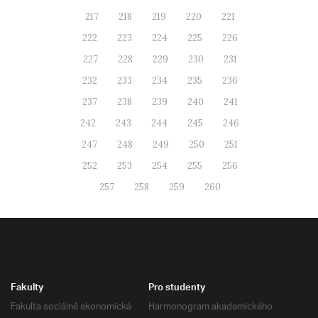
217
218
219
220
221
222
223
224
225
226
227
228
229
230
231
232
233
234
235
236
237
238
239
240
241
242
243
244
245
246
247
248
249
250
251
252
253
254
255
256
257
258
259
260
Fakulty
Pro studenty
Fakulta sociálně ekonomická
Harmonogram akademického