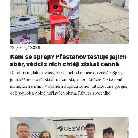
22 / 07 / 2026
Kam se spreji? Přestanov testuje jejich
sběr, vědci z nich chtějí získat cenné
kovy
Deodorant, lak na vlasy, barva nebo kartuše do vařiče. Spreje
jsou běžnou součástí domácností, po použití ale často není
jasné, kam s nimi. V běžném odpadu končí natlakované spreje,
což jsou obaly plné hořlavých plynů. Fakulta životního
prostředí UJ...