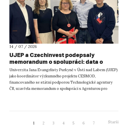
14 / 07 / 2026
UJEP a Czechinvest podepsaly
memorandum o spolupráci: data o
podnikatelském prostředí posílí
Univerzita Jana Evangelisty Purkyně v Ústí nad Labem (UJEP)
výzkum CESMOD
jako koordinátor výzkumného projektu CESMOD,
financovaného se státní podporou Technologické agentury
ČR, uzavřela memorandum o spolupráci s Agenturou pro
podporu podnikání a investic CzechInve...
Starší
1
2
3
4
5
6
7