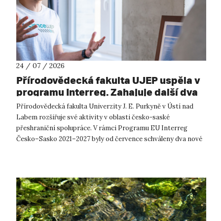
24 / 07 / 2026
Přírodovědecká fakulta UJEP uspěla v
programu Interreg. Zahajuje další dva
přeshraniční projekty se saskými
Přírodovědecká fakulta Univerzity J. E. Purkyně v Ústí nad
partnery
Labem rozšiřuje své aktivity v oblasti česko-saské
přeshraniční spolupráce. V rámci Programu EU Interreg
Česko–Sasko 2021–2027 byly od července schváleny dva nové
projekty, které propojí české ...