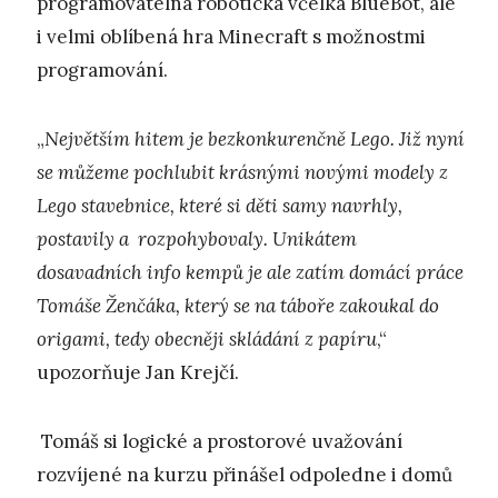
programovatelná robotická včelka BlueBot, ale
i velmi oblíbená hra Minecraft s možnostmi
programování.
„
Největším hitem je bezkonkurenčně Lego. Již nyní
se můžeme pochlubit krásnými novými modely z
Lego stavebnice, které si děti samy navrhly,
postavily a rozpohybovaly. Unikátem
dosavadních info kempů je ale zatím domácí práce
Tomáše Ženčáka, který se na táboře zakoukal do
origami, tedy obecněji skládání z papíru
,“
upozorňuje Jan Krejčí.
Tomáš si logické a prostorové uvažování
rozvíjené na kurzu přinášel odpoledne i domů