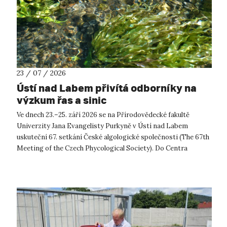
23 / 07 / 2026
Ústí nad Labem přivítá odborníky na
výzkum řas a sinic
Ve dnech 23.–25. září 2026 se na Přírodovědecké fakultě
Univerzity Jana Evangelisty Purkyně v Ústí nad Labem
uskuteční 67. setkání České algologické společnosti (The 67th
Meeting of the Czech Phycological Society). Do Centra
přírodovědných a technickýc...