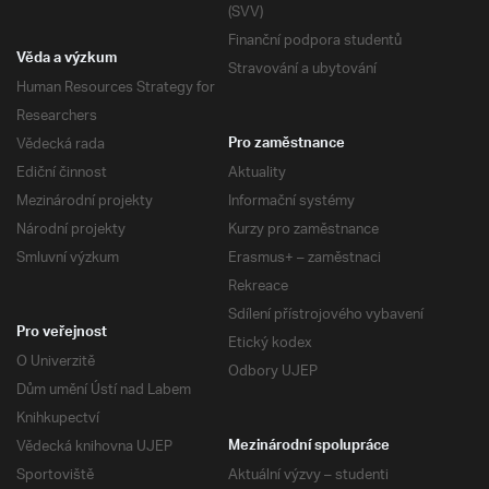
(SVV)
Finanční podpora studentů
Věda a výzkum
Stravování a ubytování
Human Resources Strategy for
Researchers
Vědecká rada
Pro zaměstnance
Ediční činnost
Aktuality
Mezinárodní projekty
Informační systémy
Národní projekty
Kurzy pro zaměstnance
Smluvní výzkum
Erasmus+ – zaměstnaci
Rekreace
Sdílení přístrojového vybavení
Pro veřejnost
Etický kodex
O Univerzitě
Odbory UJEP
Dům umění Ústí nad Labem
Knihkupectví
Vědecká knihovna UJEP
Mezinárodní spolupráce
Sportoviště
Aktuální výzvy – studenti