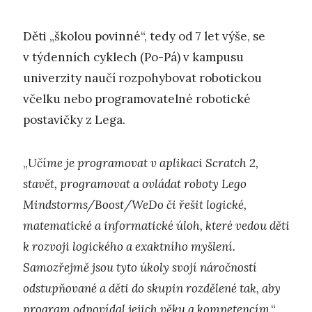
Děti „školou povinné“, tedy od 7 let výše, se
v týdenních cyklech (Po-Pá) v kampusu
univerzity naučí rozpohybovat robotickou
včelku nebo programovatelné robotické
postavičky z Lega.
„
Učíme je programovat v aplikaci Scratch 2,
stavět, programovat a ovládat roboty Lego
Mindstorms/Boost/WeDo či řešit logické,
matematické a informatické úloh, které vedou děti
k rozvoji logického a exaktního myšlení.
Samozřejmě jsou tyto úkoly svojí náročností
odstupňované a děti do skupin rozdělené tak, aby
program odpovídal jejich věku a kompetencím
,“