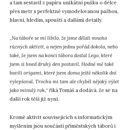
a tam sestavil z papíru unikátní pušku o délce
přes metr s perfektně vymodelovanou pažbou,
hlavní, hledím, spouští a dalšími detaily.
„
Na táboře se mi líbilo, že jsme dělali mnoho
různých aktivit, a nejen jednu pořád dokola, nebo
také, že jsem na konci tábora dostal Lego, které
jsem si hned druhý den postavil. Hodně mě také
bavili origami, které jsem doma ještě několik dní
vylepšoval. Trochu mi tam ale chyběl nějaký výlet
jako minulý rok,
“ říká Tomáš a dodává, že se na
další rok těší již nyní.
Kromě aktivit souvisejících s informatickým
myšlením jsou součástí příměstských táborů i