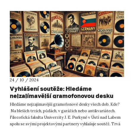
24 / 10 / 2024
Vyhlášení soutěže: Hledáme
nejzajímavější gramofonovou desku
Hledáme nejzajímavější gramofonové desky všech dob. Kde?
Na bleších trzích, půdách, v garážích nebo antikvariátech.
Filozofická fakulta Univerzity J. E. Purkyně v Ústí nad Labem
spolu se svými projektovými partnery vyhlašuje soutěž. Trvá
do 20. listop...