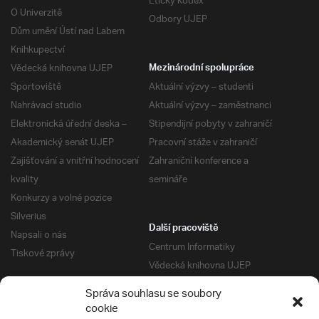
Etický kodex
O Univerzitě
Odbory UJEP
Dům umění Ústí nad Labem
Knihkupectví
Vědecká knihovna UJEP
Mezinárodní spolupráce
Sportoviště
Aktuální výzvy – studenti
Nahrávací studio
Aktuální výzvy – zaměstnanci
Elektronická úřední deska –
Stipendijní pobyty v zahraničí
Akademický senát UJEP
Pracovní stáže v zahraničí
Zajišťování a vnitřní hodnocení
Zahraniční konference a
kvality
semináře
Konkurzy a volné pozice
Silverius
Další pracoviště
Napsali o nás
Centrum Informatiky
Tiskové zprávy
Vědecká knihovna UJEP
Správa kolejí a menz
Správa souhlasu se soubory
Univerzitní centrum podpory
Pro absolventy
cookie