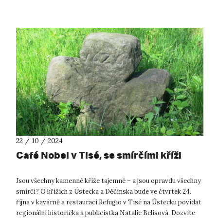
partnerů UJEP a následně je využ...
22 / 10 / 2024
Café Nobel v Tisé, se smírčími kříži
Jsou všechny kamenné kříže tajemné – a jsou opravdu všechny
smírčí? O křížích z Ústecka a Děčínska bude ve čtvrtek 24.
října v kavárně a restauraci Refugio v Tisé na Ústecku povídat
regionální historička a publicistka Natalie Belisová. Dozvíte