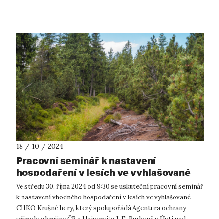
se, ...
18 / 10 / 2024
Pracovní seminář k nastavení
hospodaření v lesích ve vyhlašované
CHKO Krušné hory
Ve středu 30. října 2024 od 9:30 se uskuteční pracovní seminář
k nastavení vhodného hospodaření v lesích ve vyhlašované
CHKO Krušné hory, který spolupořádá Agentura ochrany
přírody a krajiny ČR a Univerzita J. E. Purkyně v Ústí nad