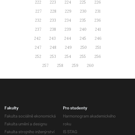
222
223
224
225
226
227
228
229
230
231
232
233
234
235
236
237
238
239
240
241
242
243
244
245
246
247
248
249
250
251
252
253
254
255
256
257
258
259
260
Fakulty
Pro studenty
Fakulta sociálně ekonomická
Harmonogram akademického
Fakulta umění a designu
roku
Fakulta strojního inženýrství
IS STAG