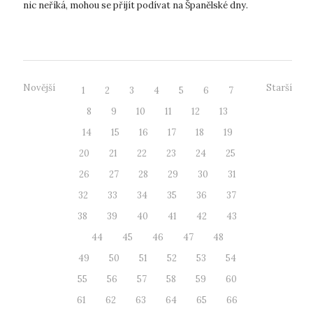
nic neříká, mohou se přijít podívat na Španělské dny.
Připomenou jim slu...
Novější
Starší
1
2
3
4
5
6
7
8
9
10
11
12
13
14
15
16
17
18
19
20
21
22
23
24
25
26
27
28
29
30
31
32
33
34
35
36
37
38
39
40
41
42
43
44
45
46
47
48
49
50
51
52
53
54
55
56
57
58
59
60
61
62
63
64
65
66