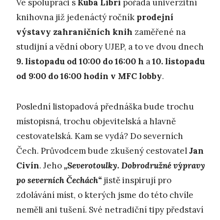
Ve spolupráci s
Kuba Libri
pořádá univerzitní
knihovna již jedenáctý ročník
prodejní
výstavy zahraničních knih
zaměřené na
studijní a vědní obory UJEP, a to ve dvou dnech
9. listopadu od 10:00 do 16:00 h
a
10. listopadu
od 9:00 do 16:00 hodin v MFC lobby
.
Poslední listopadová přednáška bude trochu
místopisná, trochu objevitelská a hlavně
cestovatelská. Kam se vydá? Do severních
Čech. Průvodcem bude zkušený cestovatel
Jan
Civín
. Jeho
„Severotoulky. Dobrodružné výpravy
po severních Čechách“
jistě inspirují pro
zdolávání míst, o kterých jsme do této chvíle
neměli ani tušení. Své netradiční tipy představí