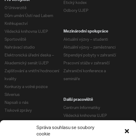
Pro veřejnost
Etický kodex
O Univerzitě
Odbory UJEP
Dům umění Ústí nad Labem
Knihkupectví
Vědecká knihovna UJEP
Mezinárodní spolupráce
Sportoviště
Aktuální výzvy – studenti
Nahrávací studio
Aktuální výzvy – zaměstnanci
Elektronická úřední deska –
Stipendijní pobyty v zahraničí
Akademický senát UJEP
Pracovní stáže v zahraničí
Zajišťování a vnitřní hodnocení
Zahraniční konference a
kvality
semináře
Konkurzy a volné pozice
Silverius
Další pracoviště
Napsali o nás
Centrum Informatiky
Tiskové zprávy
Vědecká knihovna UJEP
Správa kolejí a menz
Správa souhlasu se soubory
Univerzitní centrum podpory
Pro absolventy
cookie