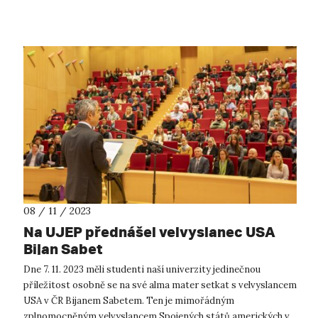
ochrany. Memorandum o p...
08 / 11 / 2023
Na UJEP přednášel velvyslanec USA
Bijan Sabet
Dne 7. 11. 2023 měli studenti naší univerzity jedinečnou
příležitost osobně se na své alma mater setkat s velvyslancem
USA v ČR Bijanem Sabetem. Ten je mimořádným
zplnomocněným velvyslancem Spojených států amerických v