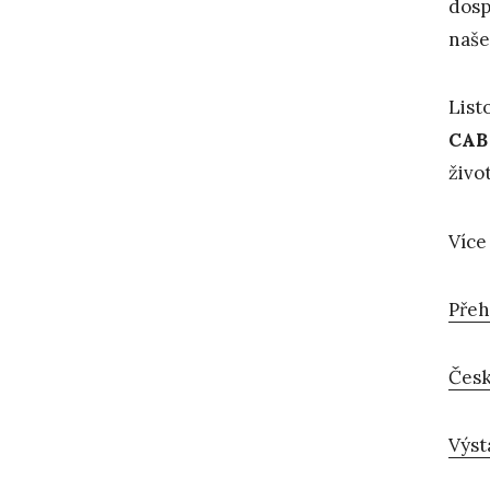
dosp
naše
List
CAB 
živo
Více
Přeh
Česk
Výst