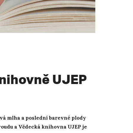
knihovně UJEP
ává mlha a poslední barevné plody
proudu a Vědecká knihovna UJEP je