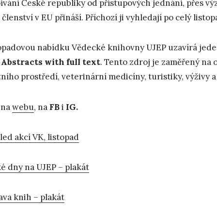
ívání České republiky od přístupových jednání, přes výz
 členství v EU přináší. Příchozí ji vyhledají po celý li
opadovou nabídku Vědecké knihovny UJEP uzavírá jed
Abstracts with full text
. Tento zdroj je zaměřený na 
tního prostředí, veterinární medicíny, turistiky, výživy 
 na
webu
, na
FB
i
IG.
led akcí VK, listopad
é dny na UJEP – plakát
ava knih – plakát