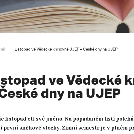
mů
Listopad ve Vědecké knihovně UJEP – České dny na UJEP
istopad ve Vědecké 
 České dny na UJEP
c listopad ctí své jméno. Na popadaném listí poleh
í první sněhové vločky. Zimní semestr je v plném 