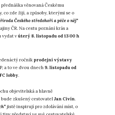
í“ přednáška věnovaná Českému
, co zde žijí, a způsoby, kterými se o
říroda Českého středohoří a péče o něj“
ajiny ČR. Na cestu poznání krás a
u vydat v
úterý 8. listopadu od 13:00 h
jedenáctý ročník
prodejní výstavy
P, a to ve dvou dnech
9. listopadu od
MFC lobby
.
chu objevitelská a hlavně
m bude zkušený cestovatel
Jan Civín
.
ch“
jistě inspirují pro zdolávání míst, o
í tipy představí ve své cestovatelské