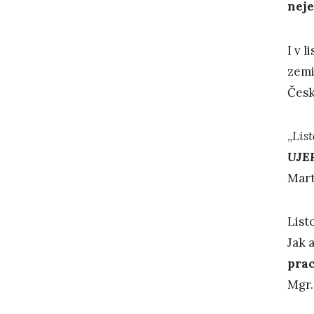
neje
I v 
zemi
Česk
„
List
UJE
Mart
List
Jak 
pra
Mgr.