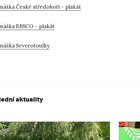
náška České středohoří – plakát
náška EBSCO – plakát
náška Severotoulky
lední aktuality