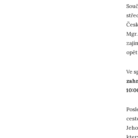
Souč
stře
Česk
Mgr.
zají
opět
Ve s
zah
10:0
Posl
cest
Jeh
kter