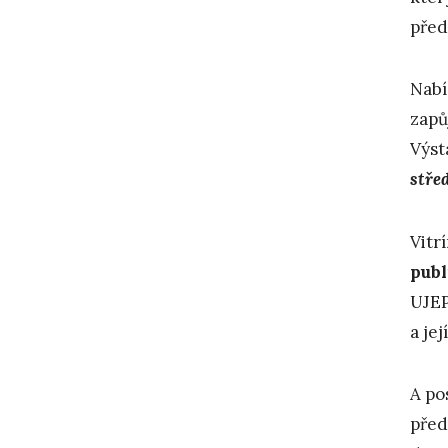
pře
Nabí
zapů
Výst
stře
Vitr
publ
UJEP
a je
A po
před