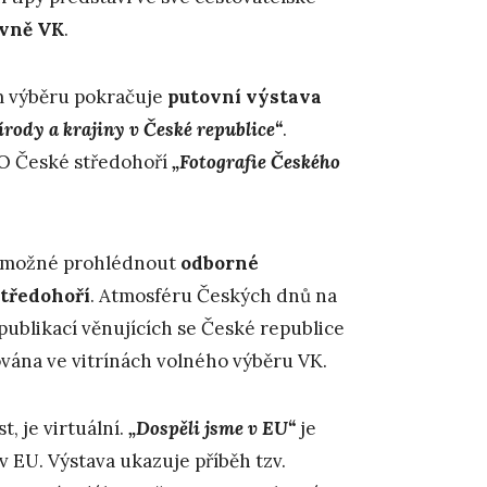
ovně VK
.
m výběru pokračuje
putovní výstava
rody a krajiny v České republice“
.
KO České středohoří
„Fotografie Českého
 je možné prohlédnout
odborné
tředohoří
. Atmosféru Českých dnů na
ublikací věnujících se České republice
lována ve vitrínách volného výběru VK.
, je virtuální.
„Dospěli jsme v EU“
je
 v EU. Výstava ukazuje příběh tzv.