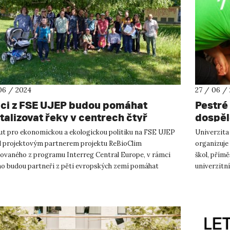
06 / 2024
27 / 06 /
ci z FSE UJEP budou pomáhat
Pestré 
italizovat řeky v centrech čtyř
dospěl
opských měst
tut pro ekonomickou a ekologickou politiku na FSE UJEP
Univerzita
al projektovým partnerem projektu ReBioClim
organizuje
covaného z programu Interreg Central Europe, v rámci
škol, přím
ho budou partneři z pěti evropských zemí pomáhat
univerzitní
m s plánováním obnovy menš...
technickýc