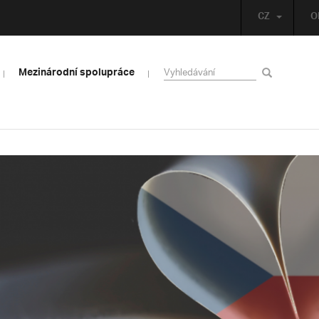
CZ
O
Mezinárodní spolupráce