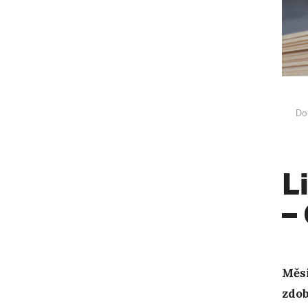
Do
L
–
Měsí
zdob