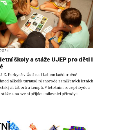
 2024
letní školy a stáže UJEP pro děti i
é
 J. E. Purkyně v Ústí nad Labem každoročně
 hned několik turnusů různorodě zaměřených letních
ěstských táborů a kempů. V letošním roce přibydou
 stáže a na své si přijdou milovníci přírody i
h vymožen...