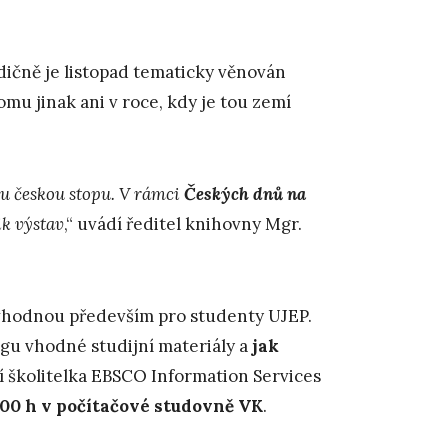
adičně je listopad tematicky věnován
mu jinak ani v roce, kdy je tou zemí
ou českou stopu. V rámci
Českých dnů na
ik výstav
,“ uvádí ředitel knihovny Mgr.
vhodnou především pro studenty UJEP.
ogu vhodné studijní materiály a
jak
í školitelka EBSCO Information Services
3:00 h v počítačové studovně VK
.