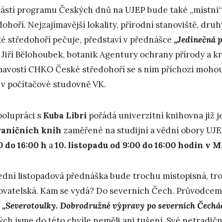
ástí programu Českých dnů na UJEP bude také „místn
dohoří. Nejzajímavější lokality, přírodní stanoviště, druhy
é středohoří pečuje, představí v přednášce
„Jedinečná p
 Jiří Bělohoubek, botanik Agentury ochrany přírody a kr
mavostí CHKO České středohoří se s ním příchozí moho
 v počítačové studovně VK.
polupráci s
Kuba Libri
pořádá univerzitní knihovna již 
raničních knih
zaměřené na studijní a vědní obory UJE
0 do 16:00 h
a
10. listopadu od 9:00 do 16:00 hodin v 
ední listopadová přednáška bude trochu místopisná, tro
ovatelská. Kam se vydá? Do severních Čech. Průvodce
o
„Severotoulky. Dobrodružné výpravy po severních Čechá
ých jsme do této chvíle neměli ani tušení. Své netradičn