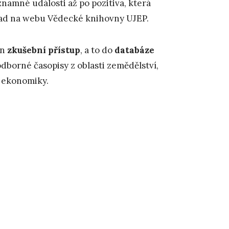
namné události až po pozitiva, která
stopad na webu Vědecké knihovny UJEP.
en
zkušební přístup
, a to do
databáze
odborné časopisy z oblasti zemědělství,
a ekonomiky.