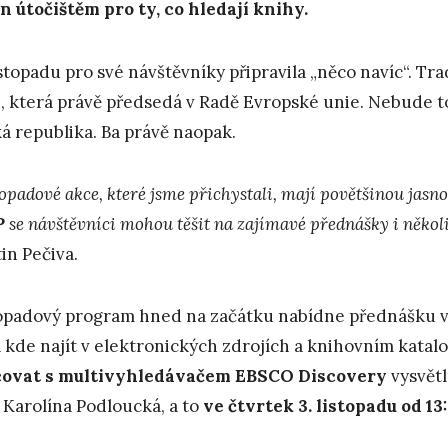
n útočištěm pro ty, co hledají knihy.
listopadu pro své návštěvníky připravila „něco navíc“. Tr
, která právě předsedá v Radě Evropské unie. Nebude to
á republika. Ba právě naopak.
opadové akce, které jsme přichystali, mají povětšinou jasn
P
se návštěvníci mohou těšit na zajímavé přednášky i někol
in Pečiva.
opadový program hned na začátku nabídne přednášku 
a kde najít v elektronických zdrojích a knihovním katal
covat s multivyhledávačem EBSCO Discovery
vysvětl
 Karolína Podloucká, a to
ve čtvrtek 3. listopadu od 1