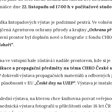
dnášce dne
22. listopadu od 17:00 h v počítačové stud
dka listopadových výstav je podzimně pestrá. Ve volné
jčená Agenturou ochrany přírody a krajiny
„Ochrana pří
avní prostor byl doplněn nově o fotografie z fondu CH
dohoří“
.
ína ve vstupní hale zůstává i nadále prostorem, kde si
ikace a propagační předměty na téma CHKO České s
 dokreslí výstava propagačních materiálů a odborných p
jí působnosti v EU
„České dny na UJEP“
. Výstava je insta
slední výstava, na kterou chce knihovna pozvat veřejnost
sednická výstava fotografií u příležitosti oslav 18 let ČR