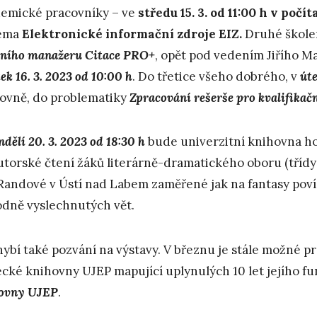
emické pracovníky – ve
středu 15. 3. od 11:00 h v poč
éma
Elektronické informační zdroje EIZ.
Druhé škole
čního manažeru Citace PRO+
, opět pod vedením Jiřího 
ek 16. 3. 2023 od 10:00 h
. Do třetice všeho dobrého, v
úte
ovně, do problematiky
Zpracování rešerše pro kvalifikačn
dělí 20. 3. 2023 od 18:30 h
bude univerzitní knihovna ho
utorské čtení žáků literárně-dramatického oboru (tříd
Randové v Ústí nad Labem zaměřené jak na fantasy povíd
dně vyslechnutých vět.
ybí také pozvání na výstavy. V březnu je stále možné p
cké knihovny UJEP mapující uplynulých 10 let jejího 
ovny UJEP
.