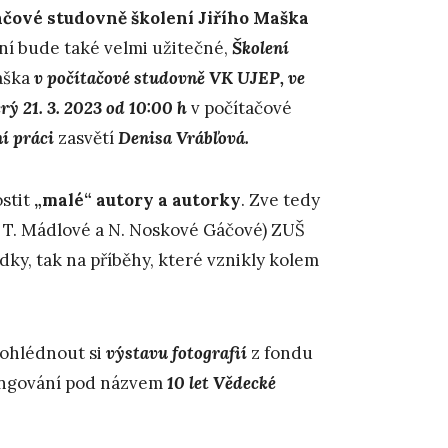
ítačové studovně školení Jiřího Maška
ní bude také velmi užitečné,
Školení
Maška
v počítačové studovně VK UJEP, ve
rý 21. 3. 2023 od 10:00 h
v počítačové
í práci
zasvětí
Denisa Vrábľová.
stit
„malé“ autory a autorky
. Zve tedy
y T. Mádlové a N. Noskové Gáčové) ZUŠ
ky, tak na příběhy, které vznikly kolem
rohlédnout si
výstavu fotografií
z fondu
fungování pod názvem
10 let Vědecké