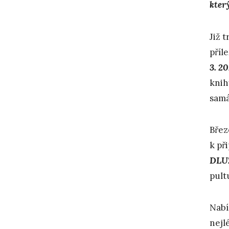
kter
Již 
příle
3. 2
knih
samá
Břez
k př
DLU
pult
Nabí
nejl