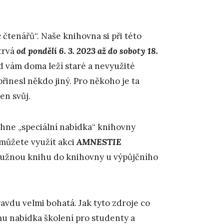
čtenářů“. Naše knihovna si při této
trvá
od pondělí 6. 3. 2023 až do soboty 18.
d vám doma leží staré a nevyužité
přinesl někdo jiný. Pro někoho je ta
en svůj.
hne „speciální nabídka“ knihovny
můžete využít akci
AMNESTIE
 dlužnou knihu do knihovny u výpůjčního
vdu velmi bohatá. Jak tyto zdroje co
mu nabídka školení pro studenty a