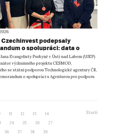
 2026
 Czechinvest podepsaly
ndum o spolupráci: data o
atelském prostředí posílí
 Jana Evangelisty Purkyně v Ústí nad Labem (UJEP)
m CESMOD
dinátor výzkumného projektu CESMOD,
ého se státní podporou Technologické agentury ČR,
emorandum o spolupráci s Agenturou pro podporu
 investic CzechInve...
Starší
0
11
12
13
14
3
24
25
26
27
36
37
38
39