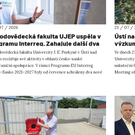
07 / 2026
23 / 07 /
rodovědecká fakulta UJEP uspěla v
Ústí n
gramu Interreg. Zahajuje další dva
výzkum
shraniční projekty se saskými
ovědecká fakulta Univerzity J. E. Purkyně v Ústí nad
Ve dnech 23
tnery
rozšiřuje své aktivity v oblasti česko-saské
Univerzity
raniční spolupráce. V rámci Programu EU Interreg
uskuteční 
–Sasko 2021–2027 byly od července schváleny dva nové
Meeting of
ty, které propojí české ...
přírodověd