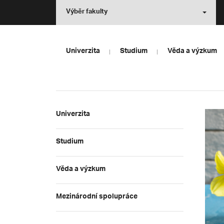
Výběr fakulty
Univerzita
Studium
Věda a výzkum
Univerzita
Studium
Věda a výzkum
Mezinárodní spolupráce