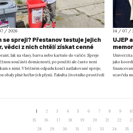
07 / 2026
14 / 07 /
 se spreji? Přestanov testuje jejich
UJEP a
, vědci z nich chtějí získat cenné
memora
y
podnik
ant, lak na vlasy, barva nebo kartuše do vařiče. Spreje
Univerzita
výzku
ěžnou součástí domácností, po použití ale často není
jako koor
 kam s nimi. V běžném odpadu končí natlakované spreje,
financovan
ou obaly plné hořlavých plynů. Fakulta životního prostředí
uzavřela m
podnikání a
1
2
3
4
5
6
7
8
9
1
15
16
17
18
19
20
21
22
2
28
29
30
31
32
33
34
35