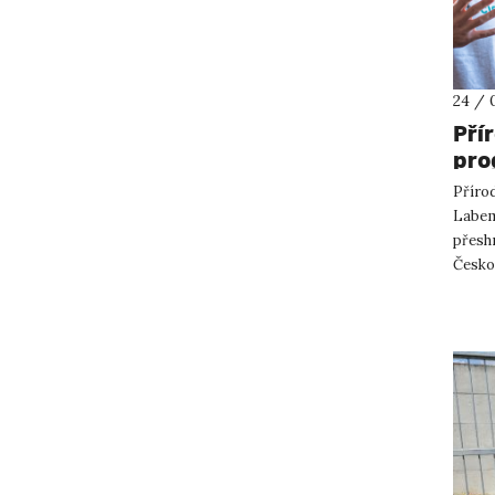
24 / 
Pří
pro
pře
Přírod
par
Labem 
přesh
Česko
projek