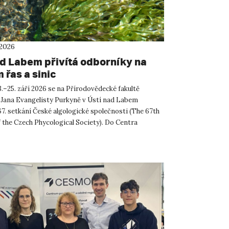
 2026
ad Labem přivítá odborníky na
 řas a sinic
.–25. září 2026 se na Přírodovědecké fakultě
 Jana Evangelisty Purkyně v Ústí nad Labem
67. setkání České algologické společnosti (The 67th
 the Czech Phycological Society). Do Centra
ných a technickýc...