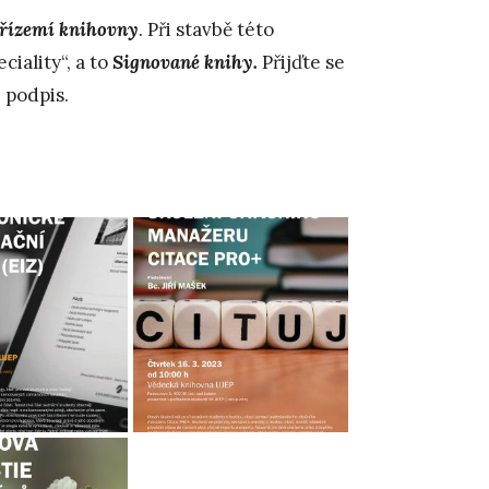
přízemí knihovny
. Při stavbě této
iality“, a to
Signované knihy.
Přijďte se
 podpis.