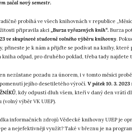
ým začal nový semestr.
tradičně probíhá ve všech knihovnách v republice „Měsíc 
žitosti připravila akci
„Burza vyřazených knih“.
Burza po
023 ve skupinové studovně volného výběru knihovny
. Poku
y, přineste je k nám a přijďte se podívat na knihy, které 
 kniha odpad, pro druhého poklad, třeba tady najdete t
en nezůstane pozadu za únorem, i v tomto měsíci probě
ipomenutí jejího desetiletého výročí.
V pátek 10. 3. 2023
ŽNÍKŮ
, kdy odpustí dluh všem, kteří v daný den vrátí
u (volný výběr VK UJEP).
dka informačních zdrojů Vědecké knihovny UJEP je opra
épe a nejefektivněji využít? Také v březnu je na progra