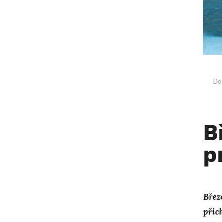
Do
B
p
Břez
přic