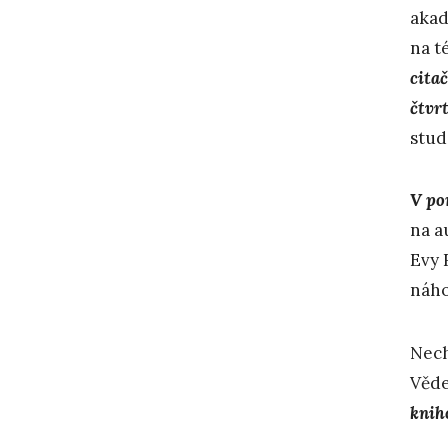
akad
na t
cita
čtvrt
stud
V pon
na a
Evy 
náho
Nech
Věde
knih