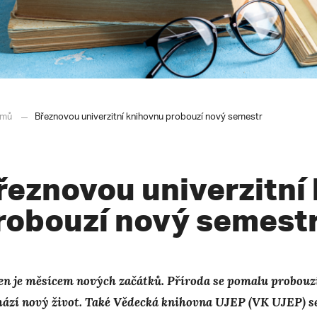
mů
Březnovou univerzitní knihovnu probouzí nový semestr
řeznovou univerzitní
robouzí nový semest
en je měsícem nových začátků. Příroda se pomalu probouzí,
hází nový život. Také Vědecká knihovna UJEP (VK UJEP) se