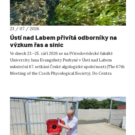
23 / 07 / 2026
Ústí nad Labem přivítá odborníky na
výzkum řas a sinic
Ve dnech 23.–25. září 2026 se na Přírodovědecké fakultě
Univerzity Jana Evangelisty Purkyně v Ústí nad Labem
uskuteční 67. setkání České algologické společnosti (The 67th
Meeting of the Czech Phycological Society). Do Centra
přírodovědných a technickýc...