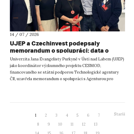
14 / 07 / 2026
UJEP a Czechinvest podepsaly
memorandum o spolupráci: data o
podnikatelském prostředí posílí
Univerzita Jana Evangelisty Purkyně v Ústí nad Labem (UJEP)
výzkum CESMOD
jako koordinátor výzkumného projektu CESMOD,
financovaného se státní podporou Technologické agentury
ČR, uzavřela memorandum o spolupráci s Agenturou pro
podporu podnikání a investic CzechInve...
Starší
1
2
3
4
5
6
7
8
9
10
11
12
13
14
15
16
17
18
19