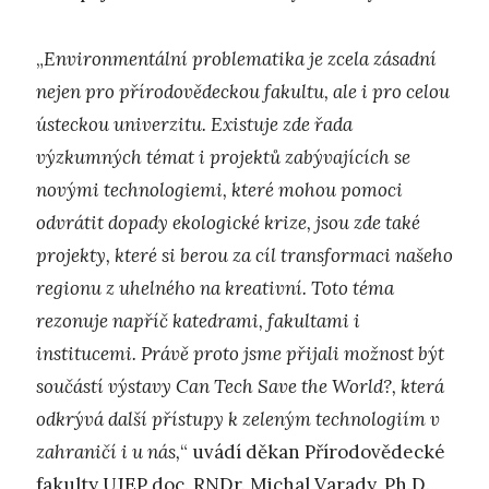
„
Environmentální problematika je zcela zásadní
nejen pro přírodovědeckou fakultu, ale i pro celou
ústeckou univerzitu. Existuje zde řada
výzkumných témat i projektů zabývajících se
novými technologiemi, které mohou pomoci
odvrátit dopady ekologické krize, jsou zde také
projekty, které si berou za cíl transformaci našeho
regionu z uhelného na kreativní. Toto téma
rezonuje napříč katedrami, fakultami i
institucemi. Právě proto jsme přijali možnost být
součástí výstavy Can Tech Save the World?, která
odkrývá další přístupy k zeleným technologiím v
zahraničí i u nás,
“ uvádí děkan Přírodovědecké
fakulty UJEP doc. RNDr. Michal Varady, Ph.D.