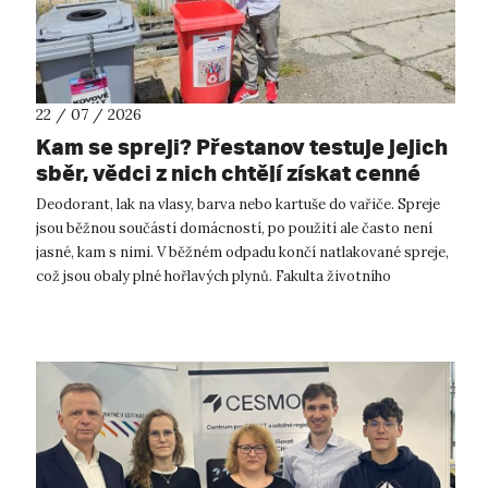
22 / 07 / 2026
Kam se spreji? Přestanov testuje jejich
sběr, vědci z nich chtějí získat cenné
kovy
Deodorant, lak na vlasy, barva nebo kartuše do vařiče. Spreje
jsou běžnou součástí domácností, po použití ale často není
jasné, kam s nimi. V běžném odpadu končí natlakované spreje,
což jsou obaly plné hořlavých plynů. Fakulta životního
prostředí UJ...