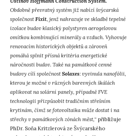
Ustinov Hoffmann Construction System.
Obdobně převratný systém již nabízí švýcarská
společnost
Fixit
, jenž nahrazuje ve skladbě tepelné
izolace budov klasický polystyren aerogelovou
omítkou kombinující minerály a vzduch. Vyhovuje
renovacím historických objektů a zároveň
pomáhá splnit přísná kritéria energetické
náročnosti budov. Také na památkově cenné
budovy cílí společnost
Solaxes
: vyvinula nanofólii,
kterou je možné v různých barevných škálách
aplikovat na solární panely, případně FVE
technologii přizpůsobit tradičním střešním
krytinám, čímž se fotovoltaika může dostat i na
střechy v památkových
zónách měst,
“ přibližuje
PhDr. Soňa Kritzlerová ze Švýcarského