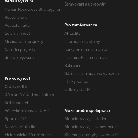
Věda a výzkum
Stravování a ubytování
Human Resources Strategy for
Researchers
Vědecká rada
Pro zaměstnance
Ediční činnost
Aktuality
Mezinárodní projekty
Informační systémy
Národní projekty
Kurzy pro zaměstnance
Smluvní výzkum
Erasmus+ – zaměstnaci
Rekreace
Sdílení přístrojového vybavení
Pro veřejnost
Etický kodex
O Univerzitě
Odbory UJEP
Dům umění Ústí nad Labem
Knihkupectví
Vědecká knihovna UJEP
Mezinárodní spolupráce
Sportoviště
Aktuální výzvy – studenti
Nahrávací studio
Aktuální výzvy – zaměstnanci
Elektronická úřední deska –
Stipendijní pobyty v zahraničí