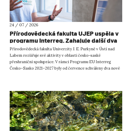
24 / 07 / 2026
Přírodovědecká fakulta UJEP uspěla v
programu Interreg. Zahajuje další dva
přeshraniční projekty se saskými
Přírodovědecká fakulta Univerzity J. E. Purkyně v Ústí nad
partnery
Labem rozšiřuje své aktivity v oblasti česko-saské
přeshraniční spolupráce. V rámci Programu EU Interreg
Česko–Sasko 2021–2027 byly od července schváleny dva nové
projekty, které propojí české ...