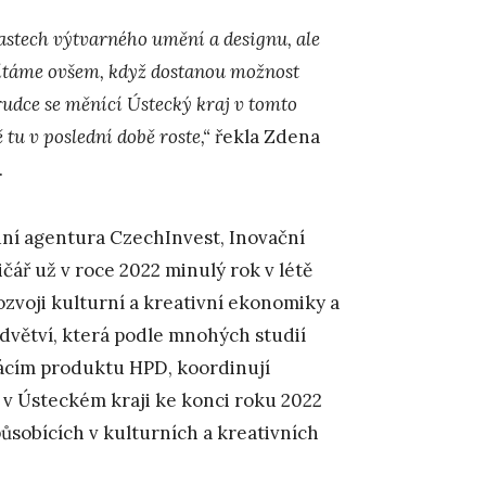
astech výtvarného umění a designu, ale
Vítáme ovšem, když dostanou možnost
rudce se měnící Ústecký kraj v tomto
 tu v poslední době roste,“
řekla Zdena
.
ádní agentura CzechInvest, Inovační
ář už v roce 2022 minulý rok v létě
zvoji kulturní a kreativní ekonomiky a
dvětví, která podle mnohých studií
mácím produktu HPD, koordinují
o v Ústeckém kraji ke konci roku 2022
ůsobících v kulturních a kreativních