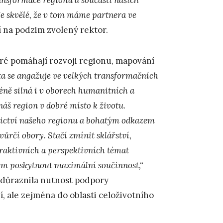
Je skvělé, že v tom máme partnera ve
 na podzim zvolený rektor.
ré pomáhají rozvoji regionu, mapování
ta se angažuje ve velkých transformačních
éně silná i v oborech humanitních a
náš region v dobré místo k životu.
ictví našeho regionu a bohatým odkazem
vůrčí obory. Stačí zmínit sklářství,
traktivních a perspektivních témat
 tom poskytnout maximální součinnost,“
zdůraznila nutnost podpory
í, ale zejména do oblasti celoživotního