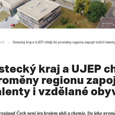
mů
Ústecký kraj a UJEP chtějí do proměny regionu zapojit tvůrčí talent
stecký kraj a UJEP ch
roměny regionu zapoji
alenty i vzdělané oby
rozápad Čech není jen krajem uhlí a chemie. Do jeho promě