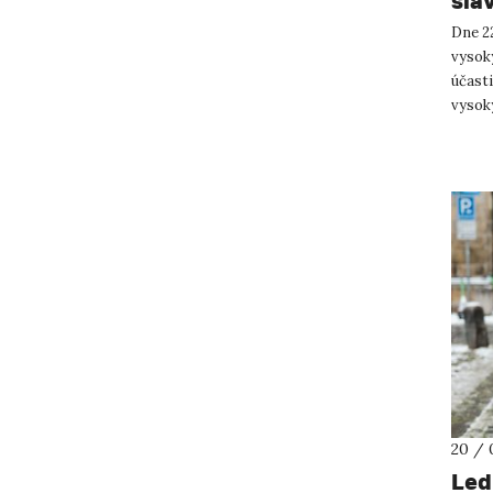
sla
Dne 22
vysoký
účast
vysoký
prof. T
20 / 
Led