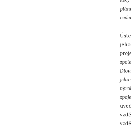
plán
veden
Úste
jeho
proj
spol
Dlou
jeho 
výro
spoj
uved
vzdě
vzdě