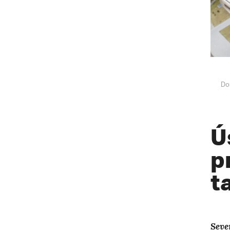
Do
Ú
p
t
Seve