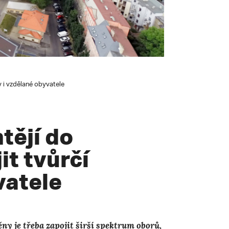
y i vzdělané obyvatele
tějí do
t tvůrčí
vatele
ny je třeba zapojit širší spektrum oborů,