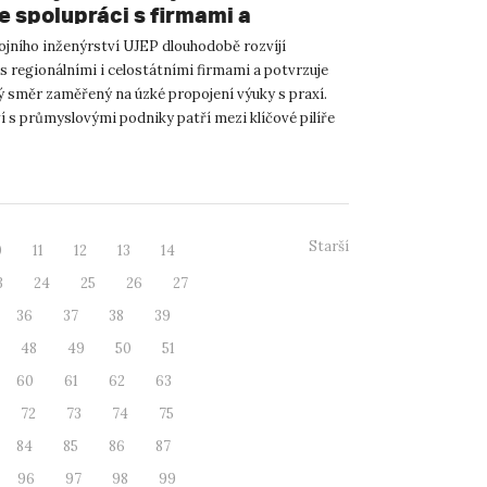
e spolupráci s firmami a
aticky propojuje studium s praxí
rojního inženýrství UJEP dlouhodobě rozvíjí
s regionálními i celostátními firmami a potvrzuje
ý směr zaměřený na úzké propojení výuky s praxí.
í s průmyslovými podniky patří mezi klíčové pilíře
lty –...
Starší
0
11
12
13
14
3
24
25
26
27
36
37
38
39
48
49
50
51
60
61
62
63
72
73
74
75
84
85
86
87
96
97
98
99