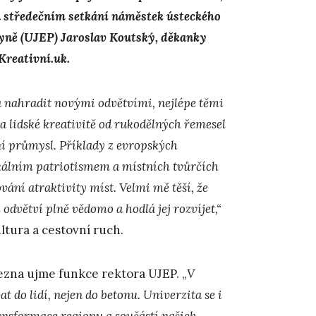
na středečním setkání náměstek ústeckého
kyně (UJEP) Jaroslav Koutský, děkanky
Kreativní.uk.
 nahradit novými odvětvími, nejlépe těmi
 lidské kreativitě od rukodělných řemesel
ní průmysl. Příklady z evropských
okálním patriotismem a místních tvůrčích
ání atraktivity míst. Velmi mě těší, že
h odvětví plně vědomo a hodlá jej rozvíjet,“
ltura a cestovní ruch.
března ujme funkce rektora UJEP. „
V
at do lidí, nejen do betonu. Univerzita se i
ansformace regionu a součástí našich