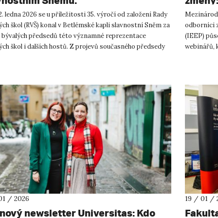
vnostním Sněmu.
změny:
Clima
. ledna 2026 se u příležitosti 35. výročí od založení Rady
Mezinárodn
ch škol (RVŠ) konal v Betlémské kapli slavnostní Sněm za
odborníci 
i bývalých předsedů této významné reprezentace
(IEEP) půs
ch škol i dalších hostů. Z projevů současného předsedy
webinářů, k
. K...
zaměří na to
01 / 2026
19 / 01 /
nový newsletter Universitas: Kdo
Fakult