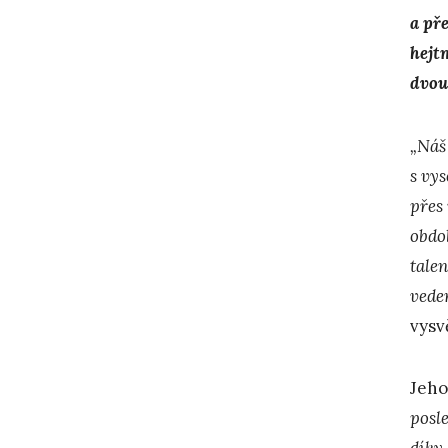
a př
hejt
dvou
„Náš
s vy
přes
obdo
tale
veden
vysv
Jeho
posle
díky