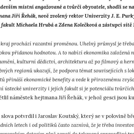
edevším místní angažované a tvůrčí obyvatele, shodli se 
mana Jiří Řehák, nově zvolený rektor Univerzity J. E. Pur
 fakult Michaela Hrubá a Zdena Kolečková a zástupci sítě 
 kraj prochází razantní proměnou. Uhelný průmysl je třeba
sokou přidanou hodnotou. A to nabízí ekonomika založená na
 umění, kulturní dědictví, architekturu až po filmový a her
bných regionů ukazují, že podpora témat souvisejících s l
ntů přináší ekonomické benefity a vede k přirozenému zvyšov
í ústecké univerzity i jejích fakult si je potenciálu tvůrčíc
ětlil náměstek hejtmana Jiří Řehák, v jehož gesci jsou ku
 slova potvrdil i Jaroslav Koutský, který se v polovině 
dních letech i od politiků často zaznívá, že je třeba investov
 evropským dotacím plně zapojí do takzvané spravedlivé tr