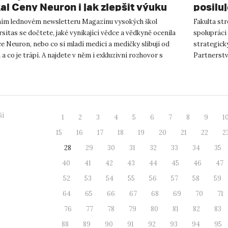
kal Ceny Neuron i jak zlepšit výuku
posiluj
icíny
system
ním lednovém newsletteru Magazínu vysokých škol
Fakulta st
sitas se dočtete, jaké vynikající vědce a vědkyně ocenila
spolupráci 
 Neuron, nebo co si mladí medici a medičky slibují od
strategick
 a co je trápí. A najdete v něm i exkluzivní rozhovor s
Partnerstv
předsed...
rozvoje faku
ší
1
2
3
4
5
6
7
8
9
1
15
16
17
18
19
20
21
22
2
28
29
30
31
32
33
34
35
40
41
42
43
44
45
46
47
52
53
54
55
56
57
58
59
64
65
66
67
68
69
70
71
76
77
78
79
80
81
82
83
88
89
90
91
92
93
94
95