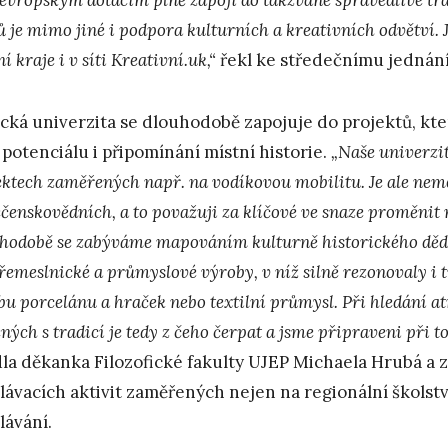
ů je mimo jiné i podpora kulturních a kreativních odvětví. 
í kraje i v síti Kreativní.uk,“
řekl ke středečnímu jednání
cká univerzita se dlouhodobě zapojuje do projektů, kte
 potenciálu i připomínání místní historie.
„Naše univerzi
ektech zaměřených např. na vodíkovou mobilitu. Je ale nem
ečenskovědních, a to považuji za klíčové ve snaze proměnit 
hodobě se zabýváme mapováním kulturně historického děd
řemeslnické a průmyslové výroby, v níž silně rezonovaly i t
bu porcelánu a hraček nebo textilní průmysl. Při hledání a
ených s tradicí je tedy z čeho čerpat a jsme připraveni při
la děkanka Filozofické fakulty UJEP Michaela Hrubá a 
lávacích aktivit zaměřených nejen na regionální školstv
lávání.