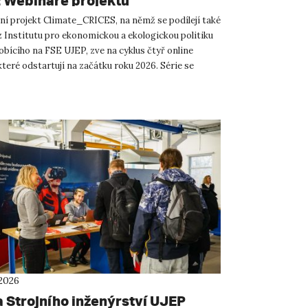
 Webináře projektu
te_CRICES
í projekt Climate_CRICES, na němž se podílejí také
z Institutu pro ekonomickou a ekologickou politiku
obícího na FSE UJEP, zve na cyklus čtyř online
teré odstartují na začátku roku 2026. Série se
, j...
 2026
a Strojního inženýrství UJEP