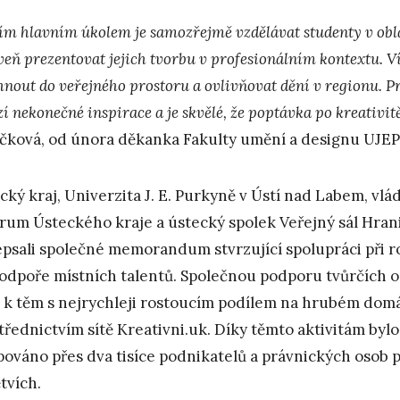
ím hlavním úkolem je samozřejmě vzdělávat studenty v obl
veň prezentovat jejich tvorbu v profesionálním kontextu. 
hnout do veřejného prostoru a ovlivňovat dění v regionu. P
í nekonečné inspirace a je skvělé, že poptávka po kreativitě
čková, od února děkanka Fakulty umění a designu UJEP
cký kraj, Univerzita J. E. Purkyně v Ústí nad Labem, vl
rum Ústeckého kraje a ústecký spolek Veřejný sál Hranič
psali společné memorandum stvrzující spolupráci při ro
podpoře místních talentů. Společnou podporu tvůrčích o
í k těm s nejrychleji rostoucím podílem na hrubém do
třednictvím sítě Kreativni.uk. Díky těmto aktivitám byl
ováno přes dva tisíce podnikatelů a právnických osob p
tvích.