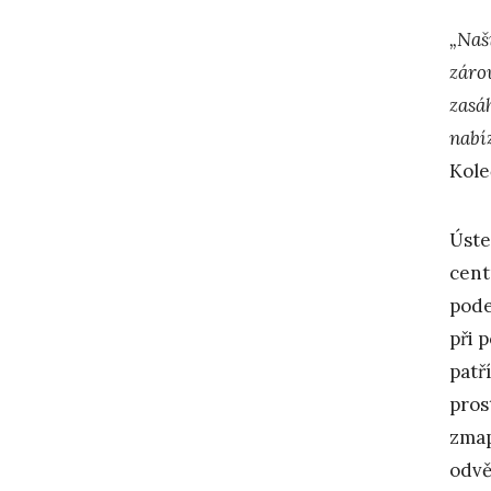
„Naš
záro
zasá
nabíz
Kole
Úste
cent
pode
při 
patř
pros
zmap
odvě