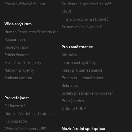
Přírodovědecká fakulta
Studentská grantová soutěž
(SVV)
Finanční podpora studentů
Věda a výzkum
Stravování a ubytování
Human Resources Strategy for
Researchers
Vědecká rada
Pro zaměstnance
Ediční činnost
Aktuality
Mezinárodní projekty
Informační systémy
Národní projekty
Kurzy pro zaměstnance
Smluvní výzkum
Erasmus+ – zaměstnaci
Rekreace
Sdílení přístrojového vybavení
Pro veřejnost
Etický kodex
O Univerzitě
Odbory UJEP
Dům umění Ústí nad Labem
Knihkupectví
Vědecká knihovna UJEP
Mezinárodní spolupráce