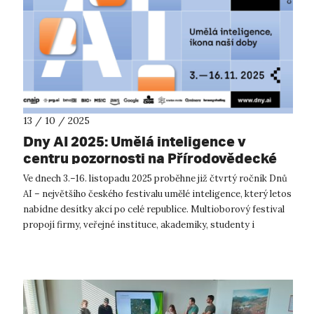
13 / 10 / 2025
Dny AI 2025: Umělá inteligence v
centru pozornosti na Přírodovědecké
fakultě UJEP
Ve dnech 3.–16. listopadu 2025 proběhne již čtvrtý ročník Dnů
AI – největšího českého festivalu umělé inteligence, který letos
nabídne desítky akcí po celé republice. Multioborový festival
propojí firmy, veřejné instituce, akademiky, studenty i
širokou...