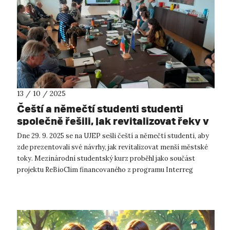
13 / 10 / 2025
Čeští a němečtí studenti studenti
společně řešili, jak revitalizovat řeky v
centrech měst
Dne 29. 9. 2025 se na UJEP sešli čeští a němečtí studenti, aby
zde prezentovali své návrhy, jak revitalizovat menší městské
toky. Mezinárodní studentský kurz proběhl jako součást
projektu ReBioClim financovaného z programu Interreg
Central Europe. P...