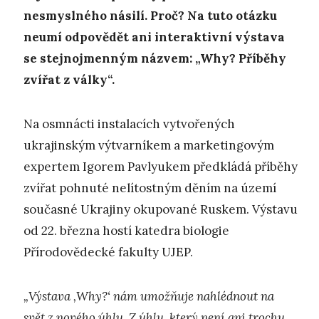
nesmyslného násilí. Proč? Na tuto otázku
neumí odpovědět ani interaktivní výstava
se stejnojmenným názvem: „Why? Příběhy
zvířat z války“.
Na osmnácti instalacích vytvořených
ukrajinským výtvarníkem a marketingovým
expertem Igorem Pavlyukem předkládá příběhy
zvířat pohnuté nelítostným děním na území
současné Ukrajiny okupované Ruskem. Výstavu
od 22. března hostí katedra biologie
Přírodovědecké fakulty UJEP.
„Výstava ‚Why?‘ nám umožňuje nahlédnout na
svět z nového úhlu. Z úhlu, který není ani trochu