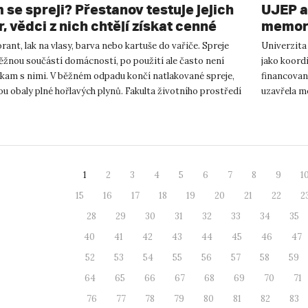
 se spreji? Přestanov testuje jejich
UJEP a
, vědci z nich chtějí získat cenné
memora
y
podnik
ant, lak na vlasy, barva nebo kartuše do vařiče. Spreje
Univerzita
výzku
ěžnou součástí domácností, po použití ale často není
jako koor
 kam s nimi. V běžném odpadu končí natlakované spreje,
financovan
ou obaly plné hořlavých plynů. Fakulta životního prostředí
uzavřela m
podnikání a
1
2
3
4
5
6
7
8
9
1
15
16
17
18
19
20
21
22
2
28
29
30
31
32
33
34
35
40
41
42
43
44
45
46
47
52
53
54
55
56
57
58
59
64
65
66
67
68
69
70
71
76
77
78
79
80
81
82
83