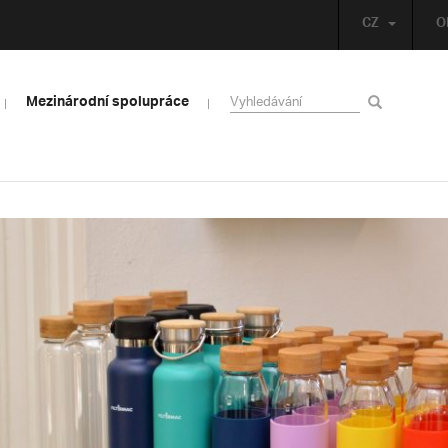
CZ
O
Mezinárodní spolupráce