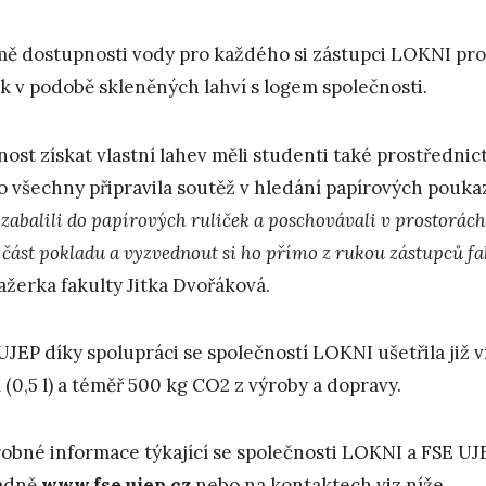
ě dostupnosti vody pro každého si zástupci LOKNI pro p
k v podobě skleněných lahví s logem společnosti.
ost získat vlastní lahev měli studenti také prostřednic
ro všechny připravila soutěž v hledání papírových pouka
 zabalili do papírových ruliček a poschovávali v prostorác
t část pokladu a vyzvednout si ho přímo z rukou zástupců fa
žerka fakulty Jitka Dvořáková.
UJEP díky spolupráci se společností LOKNI ušetřila již ví
í (0,5 l) a téměř 500 kg CO2 z výroby a dopravy.
obné informace týkající se společnosti LOKNI a FSE U
adně
www.fse.ujep.cz
nebo na kontaktech viz níže.