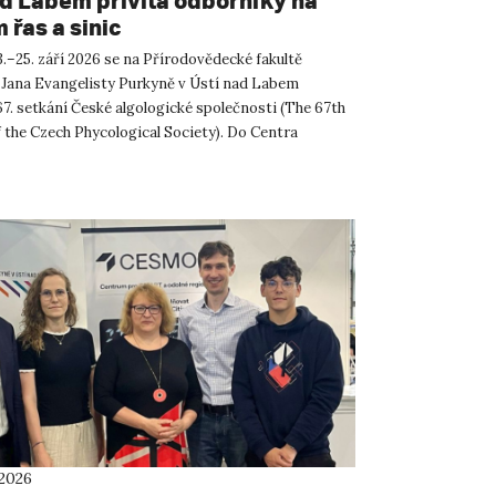
ad Labem přivítá odborníky na
 řas a sinic
.–25. září 2026 se na Přírodovědecké fakultě
 Jana Evangelisty Purkyně v Ústí nad Labem
67. setkání České algologické společnosti (The 67th
 the Czech Phycological Society). Do Centra
ných a technickýc...
 2026