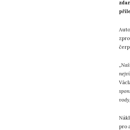
zdar
příl
Auto
zpro
čerp
„Naš
nejví
Václ
spon
vody,
Nákl
pro 