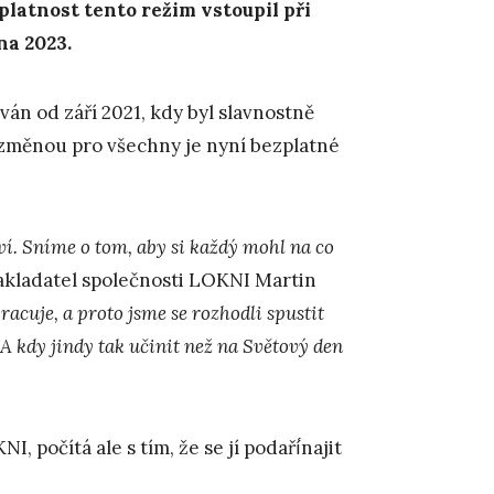
latnost tento režim vstoupil při
na 2023.
án od září 2021, kdy byl slavnostně
 změnou pro všechny je nyní bezplatné
ví. Sníme o tom, aby si každý mohl na co
akladatel společnosti LOKNI Martin
acuje, a proto jsme se rozhodli spustit
 kdy jindy tak učinit než na Světový den
 počítá ale s tím, že se jí podaří́najit