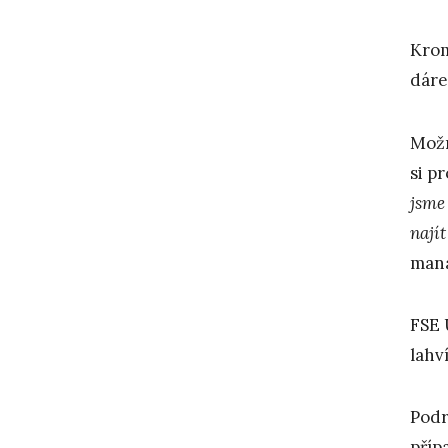
Krom
dáre
Možn
si p
jsme
nají
mana
FSE 
lahv
Podr
příp