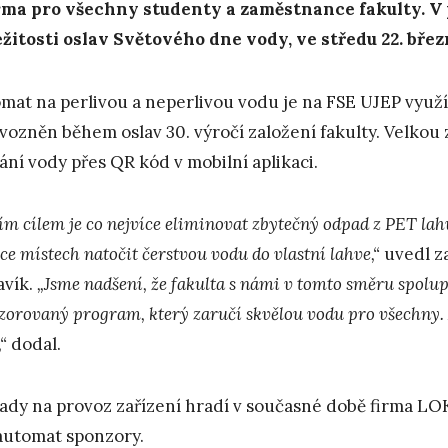
ma pro všechny studenty a zaměstnance fakulty. V p
ežitosti oslav Světového dne vody, ve středu 22. břez
mat na perlivou a neperlivou vodu je na FSE UJEP využív
vozněn během oslav 30. výročí založení fakulty. Velkou
ání vody přes QR kód v mobilní aplikaci.
ím cílem je co nejvíce eliminovat zbytečný odpad z PET lah
ce místech natočit čerstvou vodu do vlastní lahve,“
uvedl z
avík.
„Jsme nadšení, že fakulta s námi v tomto směru spolupr
zorovaný program, který zaručí skvělou vodu pro všechny. A
“
dodal.
ady na provoz zařízení hradí v současné době firma LOKNI,
automat sponzory.