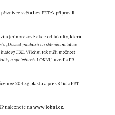
říznivce světa bez PETek připravili
tvím jednorázové akce od fakulty, která
zů.
„Dvacet poukazů na skleněnou lahev
h budovy FSE. Všichni tak měli možnost
kulty a společnosti LOKNI,“
uvedla PR
ce než 204 kg plastu a přes 8 tisíc PET
JEP naleznete na
www.lokni.cz
,