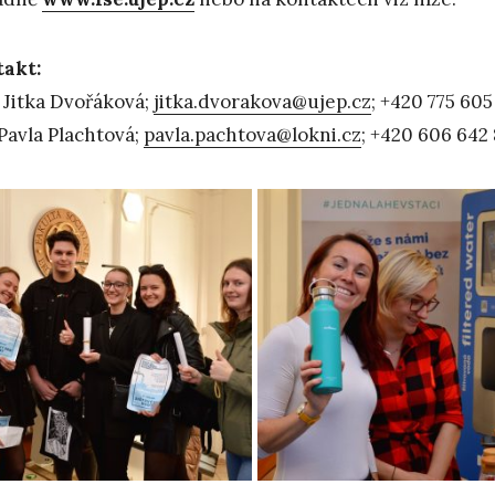
akt:
 Jitka Dvořáková;
jitka.dvorakova@ujep.cz
; +420 775 605
 Pavla Plachtová;
pavla.pachtova@lokni.cz
; +420 606 642