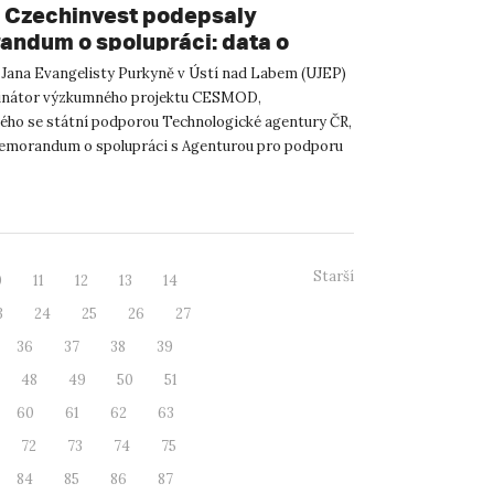
 Czechinvest podepsaly
ndum o spolupráci: data o
atelském prostředí posílí
 Jana Evangelisty Purkyně v Ústí nad Labem (UJEP)
m CESMOD
dinátor výzkumného projektu CESMOD,
ého se státní podporou Technologické agentury ČR,
emorandum o spolupráci s Agenturou pro podporu
 investic CzechInve...
Starší
0
11
12
13
14
3
24
25
26
27
36
37
38
39
48
49
50
51
60
61
62
63
72
73
74
75
84
85
86
87