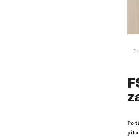
Do
F
z
Po t
pitn