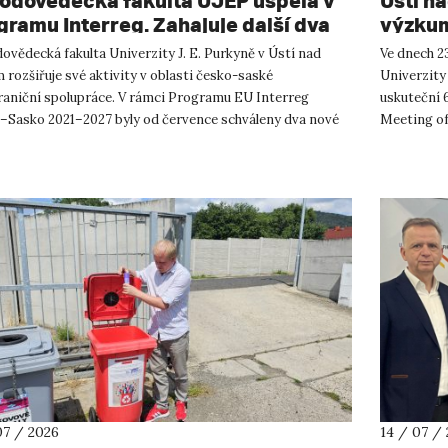
rodovědecká fakulta UJEP uspěla v
Ústí n
gramu Interreg. Zahajuje další dva
výzkum
shraniční projekty se saskými
ovědecká fakulta Univerzity J. E. Purkyně v Ústí nad
Ve dnech 23
tnery
rozšiřuje své aktivity v oblasti česko-saské
Univerzity
raniční spolupráce. V rámci Programu EU Interreg
uskuteční 
–Sasko 2021–2027 byly od července schváleny dva nové
Meeting of
ty, které propojí české ...
přírodověd
07 / 2026
14 / 07 /