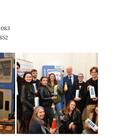
 083
 852