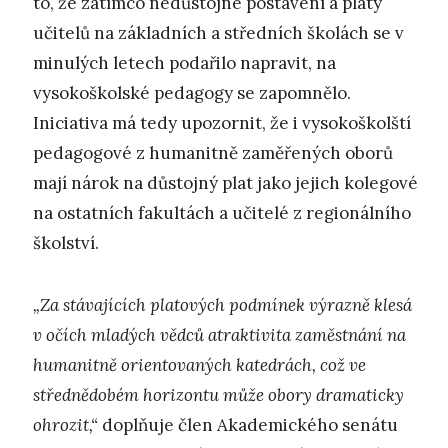
to, že zatímco nedůstojné postavení a platy
učitelů na základních a středních školách se v
minulých letech podařilo napravit, na
vysokoškolské pedagogy se zapomnělo.
Iniciativa má tedy upozornit, že i vysokoškolští
pedagogové z humanitně zaměřených oborů
mají nárok na důstojný plat jako jejich kolegové
na ostatních fakultách a učitelé z regionálního
školství.
„Za stávajících platových podmínek výrazně klesá
v očích mladých vědců atraktivita zaměstnání na
humanitně orientovaných katedrách, což ve
střednědobém horizontu může obory dramaticky
ohrozit,“
doplňuje člen Akademického senátu