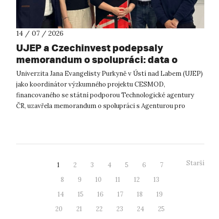
14 / 07 / 2026
UJEP a Czechinvest podepsaly
memorandum o spolupráci: data o
podnikatelském prostředí posílí
Univerzita Jana Evangelisty Purkyně v Ústí nad Labem (UJEP)
výzkum CESMOD
jako koordinátor výzkumného projektu CESMOD,
financovaného se státní podporou Technologické agentury
ČR, uzavřela memorandum o spolupráci s Agenturou pro
podporu podnikání a investic CzechInve...
Starší
1
2
3
4
5
6
7
8
9
10
11
12
13
14
15
16
17
18
19
20
21
22
23
24
25