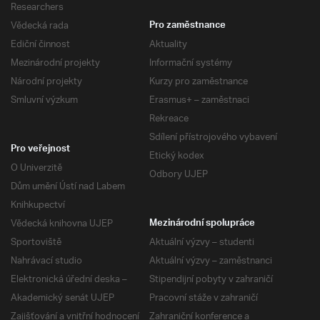
Researchers
Vědecká rada
Pro zaměstnance
Ediční činnost
Aktuality
Mezinárodní projekty
Informační systémy
Národní projekty
Kurzy pro zaměstnance
Smluvní výzkum
Erasmus+ – zaměstnaci
Rekreace
Sdílení přístrojového vybavení
Pro veřejnost
Etický kodex
O Univerzitě
Odbory UJEP
Dům umění Ústí nad Labem
Knihkupectví
Vědecká knihovna UJEP
Mezinárodní spolupráce
Sportoviště
Aktuální výzvy – studenti
Nahrávací studio
Aktuální výzvy – zaměstnanci
Elektronická úřední deska –
Stipendijní pobyty v zahraničí
Akademický senát UJEP
Pracovní stáže v zahraničí
Zajišťování a vnitřní hodnocení
Zahraniční konference a