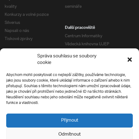
kvality
semináře
Konkurzy a volné pozice
Silverius
Další pracoviště
Napsali o nás
Centrum Informatiky
Tiskové zprávy
Vědecká knihovna UJEP
Správa kolejí a menz
Správa souhlasu se soubory
Univerzitní centrum podpory
Pro absolventy
cookie
Klub absolventů
Abychom mohli poskytovat co nejlepší zážitky, používáme technologie,
Silverius
jako jsou soubory cookie, které ukládají informace o zařízení a/nebo k nim
Pro uchazeče
přistupují. Souhlas s těmito technologiemi nám umožní zpracovávat údaje,
Přijímací řízení
jako je chování při prohlížení nebo jedinečné ID na těchto stránkách.
Neudělení souhlasu nebo jeho odvolání může negativně ovlivnit některé
E-prihlaska
Ochrana soukromí
funkce a vlastnosti.
Podmínky přijímacího řízení
Přípravné kurzy
Přijmout
Odmítnout