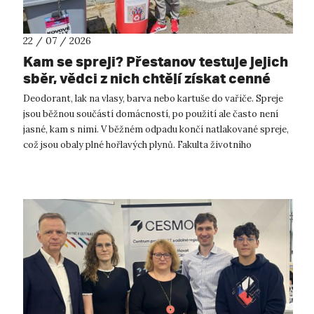
22 / 07 / 2026
Kam se spreji? Přestanov testuje jejich
sběr, vědci z nich chtějí získat cenné
kovy
Deodorant, lak na vlasy, barva nebo kartuše do vařiče. Spreje
jsou běžnou součástí domácností, po použití ale často není
jasné, kam s nimi. V běžném odpadu končí natlakované spreje,
což jsou obaly plné hořlavých plynů. Fakulta životního
prostředí UJ...