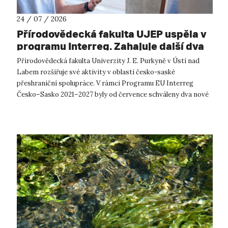
24 / 07 / 2026
Přírodovědecká fakulta UJEP uspěla v
programu Interreg. Zahajuje další dva
přeshraniční projekty se saskými
Přírodovědecká fakulta Univerzity J. E. Purkyně v Ústí nad
partnery
Labem rozšiřuje své aktivity v oblasti česko-saské
přeshraniční spolupráce. V rámci Programu EU Interreg
Česko–Sasko 2021–2027 byly od července schváleny dva nové
projekty, které propojí české ...