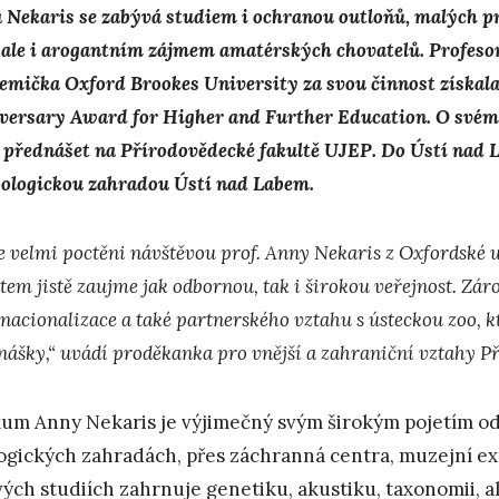
 Nekaris se zabývá studiem i ochranou outloňů, malých 
, ale i arogantním zájmem amatérských chovatelů. Profeso
emička Oxford Brookes University za svou činnost získala
versary Award for Higher and Further Education. O svém
 přednášet na Přírodovědecké fakultě UJEP. Do Ústí nad 
oologickou zahradou Ústí nad Labem.
e velmi poctěni návštěvou prof. Anny Nekaris z Oxfordské 
tem jistě zaujme jak odbornou, tak i širokou veřejnost. Zá
nacionalizace a také partnerského vztahu s ústeckou zoo, kt
nášky,“ uvádí proděkanka pro vnější a zahraniční vztahy 
um Anny Nekaris je výjimečný svým širokým pojetím od 
ogických zahradách, přes záchranná centra, muzejní ex
vých studiích zahrnuje genetiku, akustiku, taxonomii, 