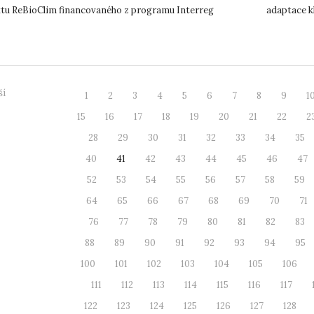
ktu ReBioClim financovaného z programu Interreg
adaptace k
l Europe. P...
přesahem. V
ší
1
2
3
4
5
6
7
8
9
1
15
16
17
18
19
20
21
22
2
28
29
30
31
32
33
34
35
40
41
42
43
44
45
46
47
52
53
54
55
56
57
58
59
64
65
66
67
68
69
70
71
76
77
78
79
80
81
82
83
88
89
90
91
92
93
94
95
100
101
102
103
104
105
106
111
112
113
114
115
116
117
122
123
124
125
126
127
128