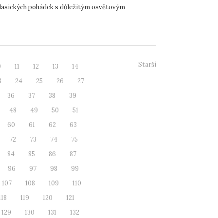
lasických pohádek s důležitým osvětovým
 srpnu 2025 ...
Starší
0
11
12
13
14
3
24
25
26
27
36
37
38
39
48
49
50
51
60
61
62
63
72
73
74
75
84
85
86
87
96
97
98
99
107
108
109
110
118
119
120
121
129
130
131
132