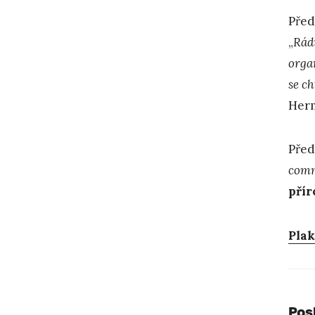
Před
„
Rádi
orga
se ch
Her
Před
comm
přír
Plak
Pos