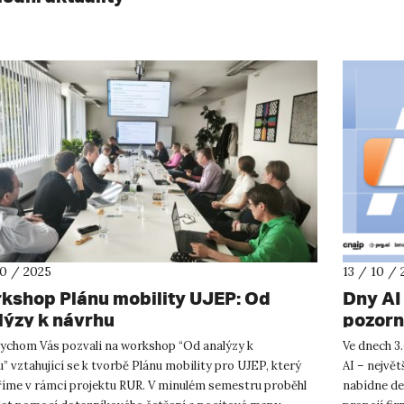
10 / 2025
13 / 10 / 
kshop Plánu mobility UJEP: Od
Dny AI
lýzy k návrhu
pozorn
UJEP
bychom Vás pozvali na workshop “Od analýzy k
Ve dnech 3.
” vztahující se k tvorbě Plánu mobility pro UJEP, který
AI – největ
říme v rámci projektu RUR. V minulém semestru proběhl
nabídne des