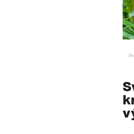
Do
S
k
v