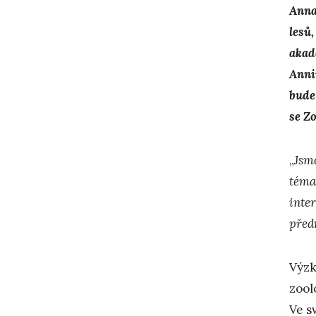
Anna
lesů
akad
Anni
bude
se Z
„
Jsm
téma
inter
před
Výzk
zool
Ve s