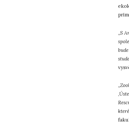
ekol
prim
„
S A
spol
bude
stud
vysv
„
Zoo
,
Úste
Resc
které
faku