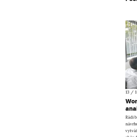
13 / 
Wor
ana
Rádi 
návrhu
vytvá