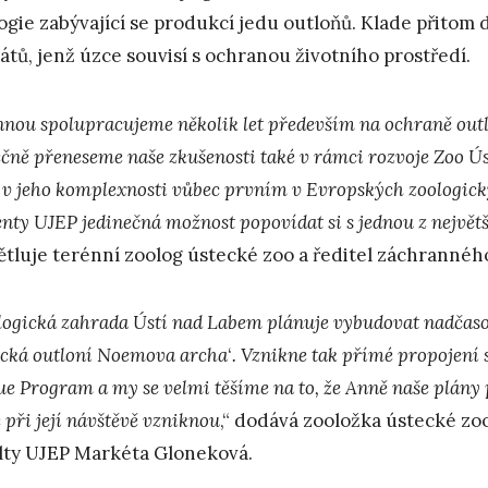
ogie zabývající se produkcí jedu outloňů. Klade přitom
átů, jenž úzce souvisí s ochranou životního prostředí.
nnou spolupracujeme několik let především na ochraně outlo
ečně přeneseme naše zkušenosti také v rámci rozvoje Zoo 
 v jeho komplexnosti vůbec prvním v Evropských zoologick
enty UJEP jedinečná možnost popovídat si s jednou z největš
ětluje terénní zoolog ústecké zoo a ředitel záchranné
logická zahrada Ústí nad Labem plánuje vybudovat nadčaso
cká outloní Noemova archa
‘
. Vznikne tak přímé propojen
ue Program a my se velmi těšíme na to, že Anně naše plány 
 při její návštěvě vzniknou
,“ dodává zooložka ústecké zo
lty UJEP Markéta Gloneková.