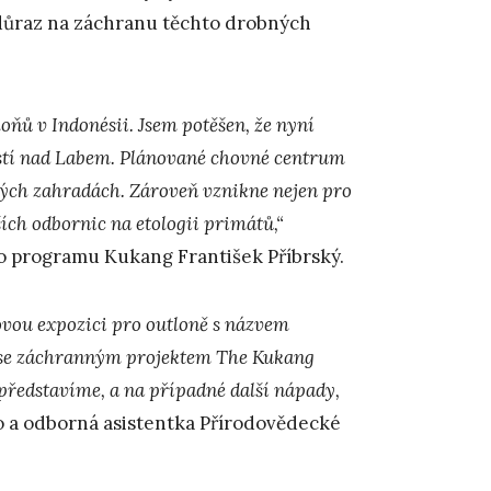
 důraz na záchranu těchto drobných
ňů v Indonésii. Jsem potěšen, že nyní
Ústí nad Labem. Plánované chovné centrum
ých zahradách. Zároveň vznikne nejen pro
ích odbornic na etologii primátů,“
ho programu Kukang František Příbrský.
vou expozici pro outloně s názvem
í se záchranným projektem The Kukang
představíme, a na případné další nápady,
o a odborná asistentka Přírodovědecké