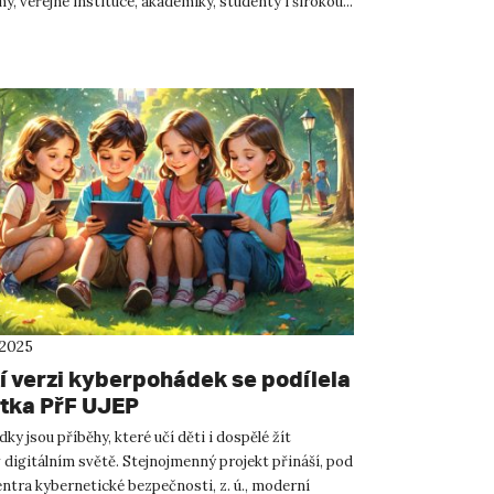
my, veřejné instituce, akademiky, studenty i širokou...
 2025
tí verzi kyberpohádek se podílela
tka PřF UJEP
y jsou příběhy, které učí děti i dospělé žít
 digitálním světě. Stejnojmenný projekt přináší, pod
entra kybernetické bezpečnosti, z. ú., moderní