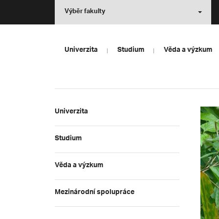
Výběr fakulty
Univerzita
Studium
Věda a výzkum
Univerzita
Studium
Věda a výzkum
Mezinárodní spolupráce