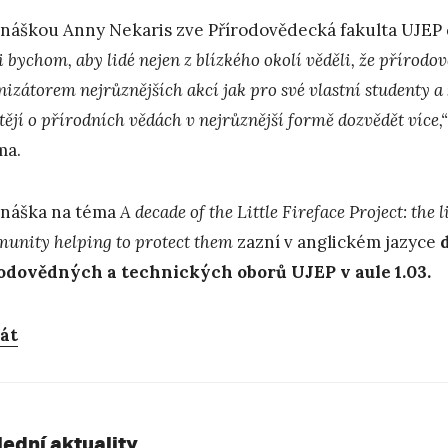
náškou Anny Nekaris zve Přírodovědecká fakulta UJEP do
 bychom, aby lidé nejen z blízkého okolí věděli, že přírodo
nizátorem nejrůznějších akcí jak pro své vlastní studenty a
tějí o přírodních vědách v nejrůznější formě dozvědět více,“
ma.
náška na téma
A decade of the Little Fireface Project: the 
unity helping to protect them
zazní v anglickém jazyce
odovědných a technických oborů UJEP v aule 1.03.
át
lední aktuality