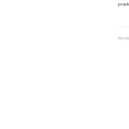
proje
Centra
Nověj