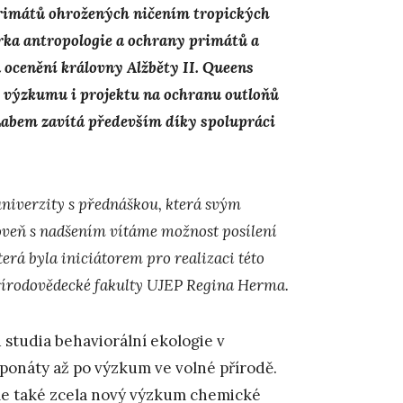
primátů ohrožených ničením tropických
rka antropologie a ochrany primátů a
 ocenění královny Alžběty II. Queens
 výzkumu i projektu na ochranu outloňů
Labem zavítá především díky spolupráci
univerzity s přednáškou, která svým
roveň s nadšením vítáme možnost posílení
erá byla iniciátorem pro realizaci této
Přírodovědecké fakulty UJEP Regina Herma.
studia behaviorální ekologie v
ponáty až po výzkum ve volné přírodě.
ale také zcela nový výzkum chemické