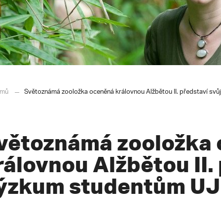
mů
Světoznámá zooložka oceněná královnou Alžbětou II. představí svů
větoznámá zooložka
rálovnou Alžbětou II.
ýzkum studentům UJE