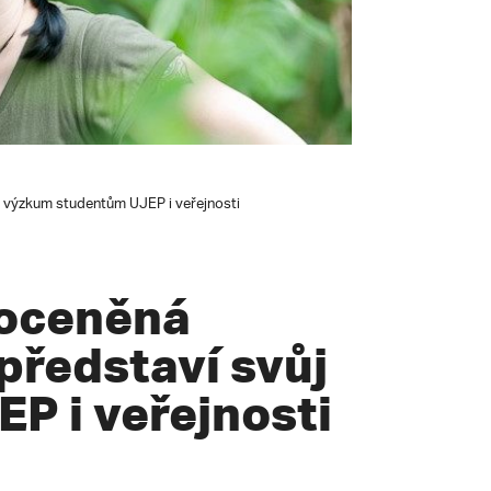
j výzkum studentům UJEP i veřejnosti
 oceněná
 představí svůj
P i veřejnosti