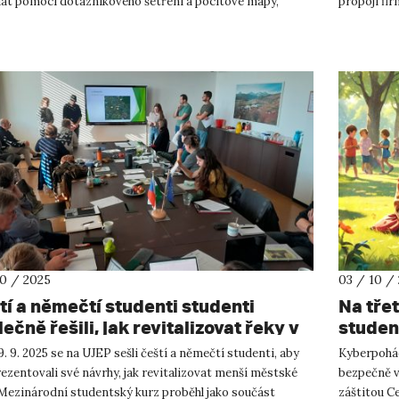
dat pomocí dotazníkového šetření a pocitové mapy,
propojí fir
o jste se možná účas...
10 / 2025
03 / 10 /
tí a němečtí studenti studenti
Na tře
ečně řešili, jak revitalizovat řeky v
studen
trech měst
. 9. 2025 se na UJEP sešli čeští a němečtí studenti, aby
Kyberpohádk
ezentovali své návrhy, jak revitalizovat menší městské
bezpečně v
 Mezinárodní studentský kurz proběhl jako součást
záštitou C