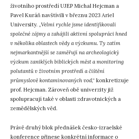
životního prostředí UJEP Michal Hejcman a
Pavel Kuráň navštívili v březnu 2023 Ariel
University. „
Velmi rychle jsme identifikovali
společné zájmy a zahájili aktivní spolupráci hned
v několika oblastech vědy a výzkumu. Ty zatím
nejmarkantnější se zaměřují na archeologický
výzkum zaniklých biblických měst a monitoring
polutantů v životním prostředí a čištění
průmyslově kontaminovaných vod
,“ konkretizuje
prof. Hejcman. Zároveň obě univerzity již
spolupracují také v oblasti zdravotnických a
zemědělských věd.
Právě druhý blok přednášek česko-izraelské
konference přinese konkrétní informace o