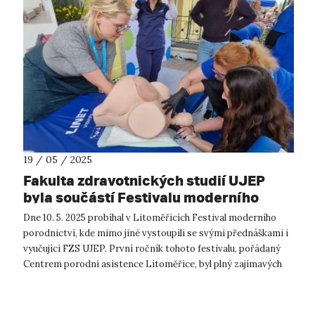
19 / 05 / 2025
Fakulta zdravotnických studií UJEP
byla součástí Festivalu moderního
porodnictví CPA Litoměřice
Dne 10. 5. 2025 probíhal v Litoměřicích Festival moderního
porodnictví, kde mimo jiné vystoupili se svými přednáškami i
vyučující FZS UJEP. První ročník tohoto festivalu, pořádaný
Centrem porodní asistence Litoměřice, byl plný zajímavých
přednášek z...