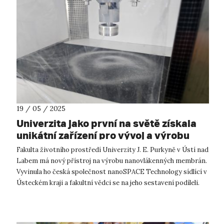
19 / 05 / 2025
Univerzita jako první na světě získala
unikátní zařízení pro vývoj a výrobu
nanovlákenných membrán
Fakulta životního prostředí Univerzity J. E. Purkyně v Ústí nad
Labem má nový přístroj na výrobu nanovlákenných membrán.
Vyvinula ho česká společnost nanoSPACE Technology sídlící v
Ústeckém kraji a fakultní vědci se na jeho sestavení podíleli.
Zaří...