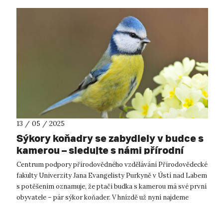
13 / 05 / 2025
Sýkory koňadry se zabydlely v budce s
kamerou – sledujte s námi přírodní
divadlo online
Centrum podpory přírodovědného vzdělávání Přírodovědecké
fakulty Univerzity Jana Evangelisty Purkyně v Ústí nad Labem
s potěšením oznamuje, že ptačí budka s kamerou má své první
obyvatele – pár sýkor koňader. V hnízdě už nyní najdeme
vylíhlá ptáčata! ...