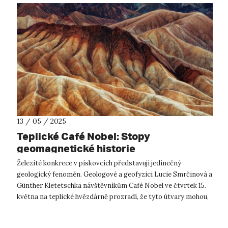
13 / 05 / 2025
Teplické Café Nobel: Stopy
geomagnetické historie
Železité konkrece v pískovcích představují jedinečný
geologický fenomén. Geologové a geofyzici Lucie Smrčinová a
Günther Kletetschka návštěvníkům Café Nobel ve čtvrtek 15.
května na teplické hvězdárně prozradí, že tyto útvary mohou,
mimo jiné, uchováva...