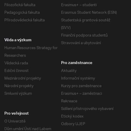
Filozofická fakulta
Erasmus+ – studenti
Pedagogická fakulta
Erasmus Student Network (ESN)
Přírodovědecká fakulta
Studentská grantová soutěž
(SVV)
Finanční podpora studentů
Věda a výzkum
Stravování a ubytování
Human Resources Strategy for
Researchers
Vědecká rada
Pro zaměstnance
Ediční činnost
Aktuality
Mezinárodní projekty
Informační systémy
Národní projekty
Kurzy pro zaměstnance
Smluvní výzkum
Erasmus+ – zaměstnaci
Rekreace
Sdílení přístrojového vybavení
Pro veřejnost
Etický kodex
O Univerzitě
Odbory UJEP
Dům umění Ústí nad Labem