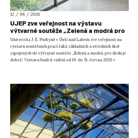
12 / 06 / 2026
UJEP zve veřejnost na výstavu
výtvarné soutěže „Zelená a modrá pro
školu je dobrá”
Univerzita J. E. Purkyně v Ústí nad Labem zve veřejnost na
výstavu soutěžních prací žáků základních a středních škol
zapojených do výtvarné soutěže „Zelená a modrá, pro školu je
dobrá“. Výstava bude k vidění od 10. do 31. června 2026 v
budově CPTO v ka...