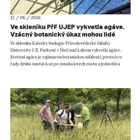
12 / 06 / 2026
Ve skleníku PřF UJEP vykvetla agáve.
Vzácný botanický úkaz mohou lidé
spatřit během výstavy kaktusů a
Ve skleníku Katedry biologie Přírodovědecké fakulty
sukulentů
Univerzity J. E. Purkyně v Ústí nad Labem vykvetla agáve.
Kvetení agáve je zajímavou botanickou událostí, protože u
řady druhů nastává až po mnoha letech růstu a jednotlivá
růžice obvykle vykvete pouz...