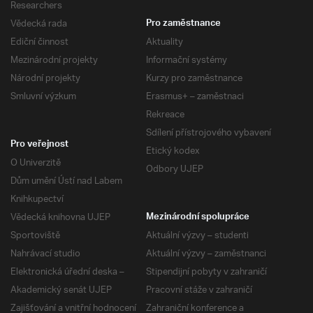
Researchers
Vědecká rada
Pro zaměstnance
Ediční činnost
Aktuality
Mezinárodní projekty
Informační systémy
Národní projekty
Kurzy pro zaměstnance
Smluvní výzkum
Erasmus+ – zaměstnaci
Rekreace
Sdílení přístrojového vybavení
Pro veřejnost
Etický kodex
O Univerzitě
Odbory UJEP
Dům umění Ústí nad Labem
Knihkupectví
Vědecká knihovna UJEP
Mezinárodní spolupráce
Sportoviště
Aktuální výzvy – studenti
Nahrávací studio
Aktuální výzvy – zaměstnanci
Elektronická úřední deska –
Stipendijní pobyty v zahraničí
Akademický senát UJEP
Pracovní stáže v zahraničí
Zajišťování a vnitřní hodnocení
Zahraniční konference a