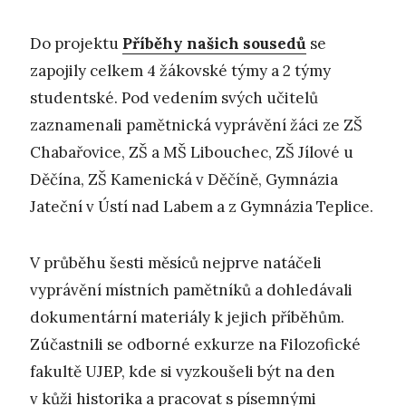
Do projektu
Příběhy našich sousedů
se
zapojily celkem 4 žákovské týmy a 2 týmy
studentské. Pod vedením svých učitelů
zaznamenali pamětnická vyprávění žáci ze ZŠ
Chabařovice, ZŠ a MŠ Libouchec, ZŠ Jílové u
Děčína, ZŠ Kamenická v Děčíně, Gymnázia
Jateční v Ústí nad Labem a z Gymnázia Teplice.
V průběhu šesti měsíců nejprve natáčeli
vyprávění místních pamětníků a dohledávali
dokumentární materiály k jejich příběhům.
Zúčastnili se odborné exkurze na Filozofické
fakultě UJEP, kde si vyzkoušeli být na den
v kůži historika a pracovat s písemnými