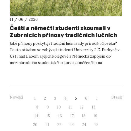
11 / 06 / 2026
Čeští a němečtí studenti zkoumali v
Zubrnicích přínosy tradičních lučních
sadů
Jaké přínosy poskytují tradiční luční sady přírodě i člověku?
Touto otázkou se zabývají studenti Univerzity J. E. Purkyně v
Ústí nad Labem a jejich kolegové z Německa zapojení do
mezinárodního studentského kurzu zaměřeného na
ekosystémové služby lučníc...
Novější
Starší
1
2
3
4
5
6
7
8
9
10
11
12
13
14
15
16
17
18
19
20
21
22
23
24
25