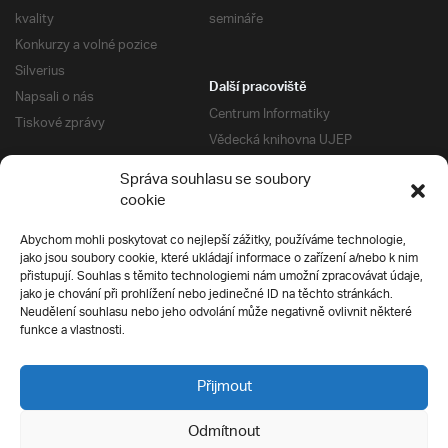
kvality
semináře
Konkurzy a volné pozice
Silverius
Další pracoviště
Napsali o nás
Centrum Informatiky
Tiskové zprávy
Vědecká knihovna UJEP
Správa kolejí a menz
Správa souhlasu se soubory
Univerzitní centrum podpory
Pro absolventy
cookie
Klub absolventů
Abychom mohli poskytovat co nejlepší zážitky, používáme technologie,
Silverius
jako jsou soubory cookie, které ukládají informace o zařízení a/nebo k nim
Pro uchazeče
přistupují. Souhlas s těmito technologiemi nám umožní zpracovávat údaje,
Přijímací řízení
jako je chování při prohlížení nebo jedinečné ID na těchto stránkách.
Neudělení souhlasu nebo jeho odvolání může negativně ovlivnit některé
E-prihlaska
Ochrana soukromí
funkce a vlastnosti.
Podmínky přijímacího řízení
Přípravné kurzy
Přijmout
Odmítnout