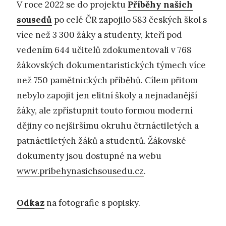
V roce 2022 se do projektu
Příběhy našich
sousedů
po celé ČR zapojilo 583 českých škol s
více než 3 300 žáky a studenty, kteří pod
vedením 644 učitelů zdokumentovali v 768
žákovských dokumentaristických týmech více
než 750 pamětnických příběhů. Cílem přitom
nebylo zapojit jen elitní školy a nejnadanější
žáky, ale zpřístupnit touto formou moderní
dějiny co nejširšímu okruhu čtrnáctiletých a
patnáctiletých žáků a studentů. Žákovské
dokumenty jsou dostupné na webu
www.pribehynasichsousedu.cz
.
Odkaz
na fotografie s popisky.