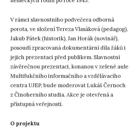
německých rodin po roce 1945.
V rámci slavnostního podvečera odborná
porota, ve složení Tereza Vlasáková (pedagog),
Jakub Pátek (historik), Jan Horák (novinář),
posoudí zpracovaná dokumentární díla žáků i
jejich prezentaci před publikem. Slavnostní
závěrečnou prezentaci, konanou v zelené aule
Multifukčního informačního a vzdělávacího
centra UJEP, bude moderovat Lukáš Černoch
z Činoherního studia. Akce je otevřená a
přístupná veřejnosti.
O projektu