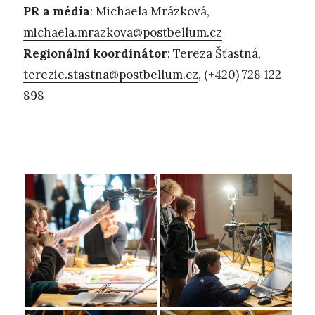
PR a média
: Michaela Mrázková,
michaela.mrazkova@postbellum.cz
Regionální koordinátor
: Tereza Šťastná,
terezie.stastna@postbellum.cz
, (+420) 728 122
898