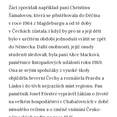
Žáci zpovídali například paní Christinu
Šámalovou, která se přistěhovala do Děčína
v roce 1964 z Magdeburgu a od té doby
v Čechách zůstala, i když by pro ni a její děti
bylo v určitém období jednoduší vrátit se zpět
do Německa. Další osobností, jejíž osudy
studenti sledovali, byla paní Alice Macková,
pamětnice listopadových událostí roku 1989.
Ona se svými spolužáky z vysoké školy
objížděla Severní Čechy a roznášela Pravdu a
Lásku i do těch nejzazších míst regionu. Pan
pamětník Josef Förster vyprávěl žákům o životě
na velkém hospodářství v Chabařovicích v době
minulého režimu a o změně vnímání Česko-